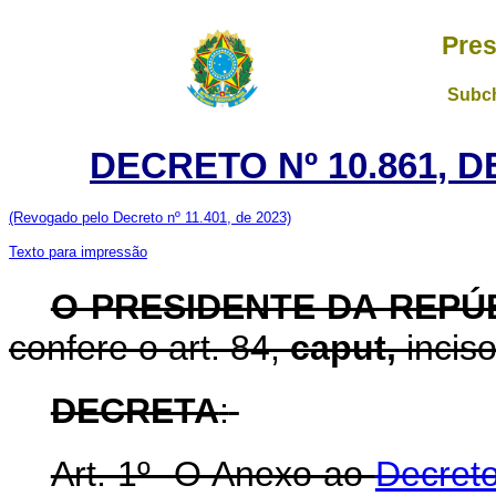
Pres
Subch
DECRETO Nº 10.861, 
(Revogado pelo Decreto nº 11.401, de 2023)
Texto para impressão
O PRESIDENTE DA REPÚ
confere o art. 84,
caput,
inciso
DECRETA
:
Art. 1º O Anexo ao
Decreto