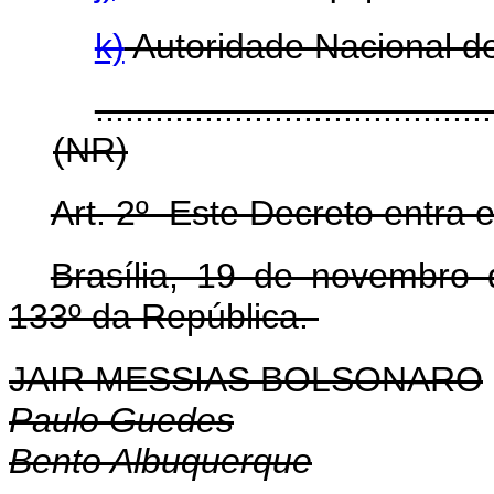
k)
Autoridade Nacional d
........................................
(NR)
Art. 2º Este Decreto entra 
Brasília, 19 de novembro
133º da República.
JAIR MESSIAS BOLSONARO
Paulo Guedes
Bento Albuquerque