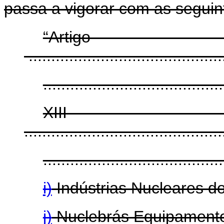
passa a vigorar com as seguin
“Arti
...........................................
........................................
XI
............................................
........................................
i)
Indústrias Nucleares do 
j)
Nuclebrás Equipamento