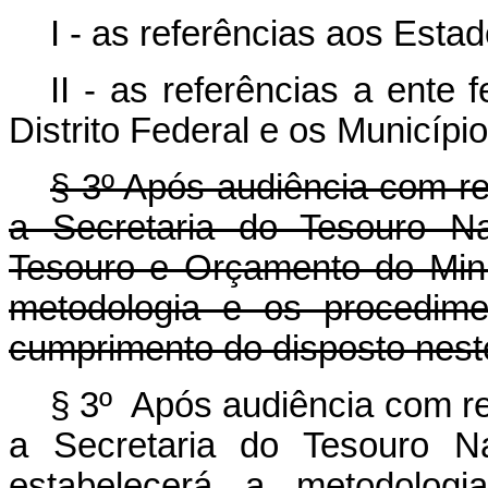
I - as referências aos Estad
II - as referências a ente
Distrito Federal e os Município
§ 3º Após audiência com re
a Secretaria do Tesouro Na
Tesouro e Orçamento do Mini
metodologia e os procedim
cumprimento do disposto nest
§ 3º Após audiência com re
a Secretaria do Tesouro Na
estabelecerá a metodolog