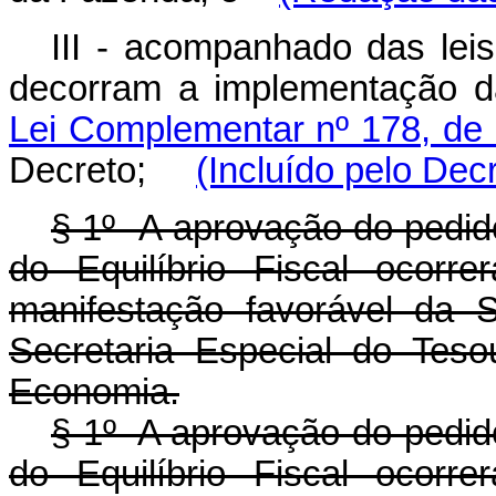
III - acompanhado das lei
decorram a implementação d
Lei Complementar nº 178, de
Decreto;
(Incluído pelo Dec
§ 1º A aprovação do pedi
do Equilíbrio Fiscal ocorr
manifestação favorável da 
Secretaria Especial do Tes
Economia.
§ 1º A aprovação do pedi
do Equilíbrio Fiscal ocorr