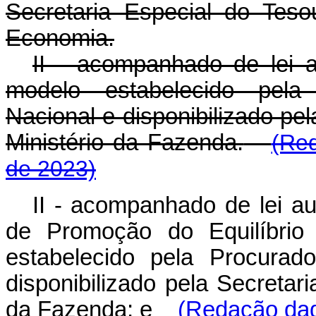
Secretaria Especial do Tes
Economia.
II - acompanhado de lei a
modelo estabelecido pela
Nacional e disponibilizado pe
Ministério da Fazenda.
(Re
de 2023)
II - acompanhado de lei au
de Promoção do Equilíbrio
estabelecido pela Procurad
disponibilizado pela Secretar
da Fazenda; e
(Redação dad