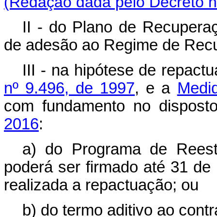
(Redação dada pelo Decreto n
II - do Plano de Recupera
de adesão ao Regime de Recu
III - na hipótese de repac
nº 9.496, de 1997
, e a
Medid
com fundamento no dispos
2016
:
a) do Programa de Reestr
poderá ser firmado até 31 de
realizada a repactuação; ou
b) do termo aditivo ao cont