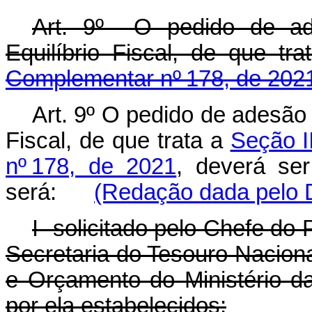
Art. 9º O pedido de a
Equilíbrio Fiscal, de que tr
Complementar nº 178, de 202
Art. 9º O pedido de adesão
Fiscal, de que trata a
Seção I
nº 178, de 2021
, deverá se
será:
(Redação dada pelo D
I -solicitado pelo Chefe do
Secretaria do Tesouro Naciona
e Orçamento do Ministério d
por ela estabelecidos;