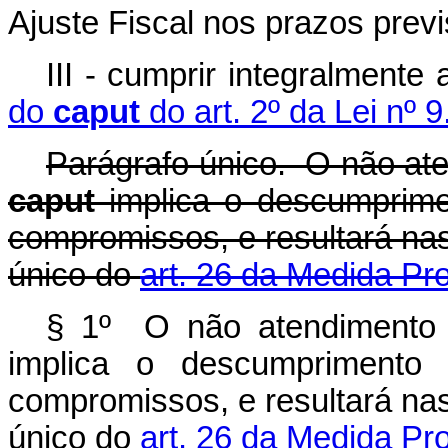
Ajuste Fiscal nos prazos prev
III - cumprir integralment
do
caput
do art. 2º da Lei nº 
Parágrafo único. O não ate
caput
implica o descumprime
compromissos, e resultará nas
único do
art. 26 da Medida Pro
§ 1º O não atendimento 
implica o descumprimento
compromissos, e resultará nas
único do
art. 26 da Medida Pro