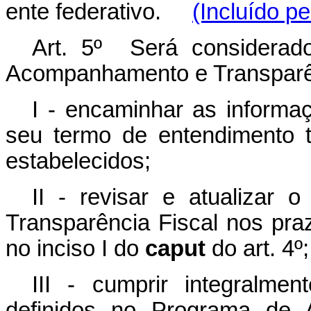
ente federativo.
(Incluído p
Art. 5º Será considerad
Acompanhamento e Transparênc
I - encaminhar as informa
seu termo de entendimento 
estabelecidos;
II - revisar e atualiza
Transparência Fiscal nos pra
no inciso I do
caput
do art. 4º;
III - cumprir integralm
definidos no Programa de 