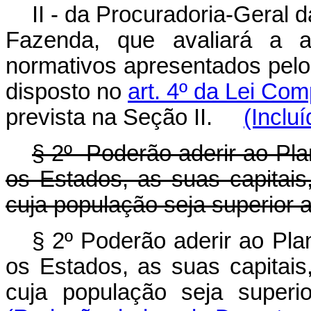
II - da Procuradoria-Geral 
Fazenda, que avaliará a 
normativos apresentados pelo
disposto no
art. 4º da Lei Co
prevista na Seção II.
(Inclu
§ 2º Poderão aderir ao Pla
os Estados, as suas capitais,
cuja população seja superior 
§ 2º Poderão aderir ao Pla
os Estados, as suas capitais,
cuja população seja super