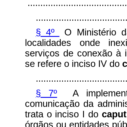
.......................................
...................................
§ 4º
O Ministério d
localidades onde ine
serviços de conexão à 
se refere o inciso IV do
...................................
§ 7º
A implementa
comunicação da adminis
trata o inciso I do
capu
órgãos ou entidades públ