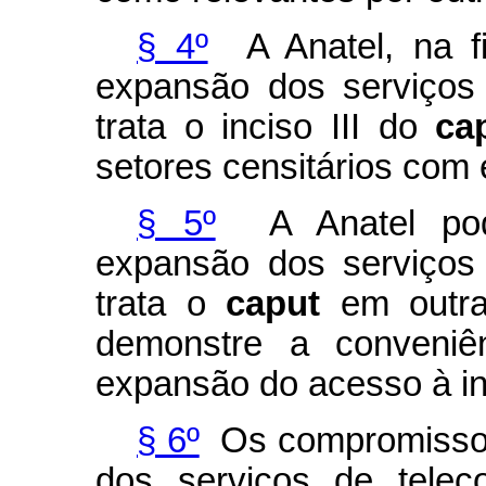
§ 4º
A Anatel, na f
expansão dos serviços
trata o inciso III do
ca
setores censitários com 
§ 5º
A Anatel pode
expansão dos serviços
trata o
caput
em outra
demonstre a conveniê
expansão do acesso à in
§ 6º
Os compromissos
dos serviços de telec