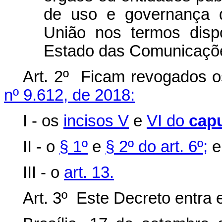
de uso e governança d
União nos termos disp
Estado das Comunicaçõe
Art. 2º Ficam revogados o
nº 9.612, de 2018:
I - os
incisos V
e
VI do
cap
II - o
§ 1º
e
§ 2º do art. 6º;
e
III - o
art. 13.
Art. 3º Este Decreto entra 