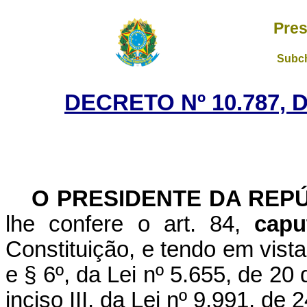
Pres
Subch
DECRETO Nº 10.787, 
O PRESIDENTE DA REP
lhe confere o art. 84,
capu
Constituição, e tendo em vista o
e § 6º, da Lei nº 5.655, de 20
inciso III, da Lei nº 9.991, de 