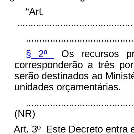
“Ar
............................................
........................................
§ 2º
Os recursos pr
corresponderão a três p
serão destinados ao Minist
unidades orçamentárias.
........................................
(NR)
Art. 3º Este Decreto entra 