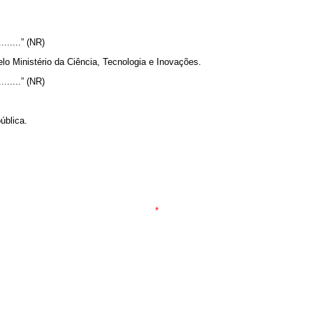
..........” (NR)
lo Ministério da Ciência, Tecnologia e Inovações.
..........” (NR)
pública.
*