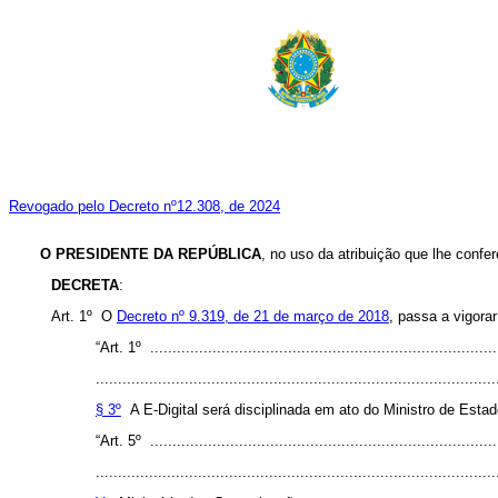
Revogado pelo Decreto nº12.308, de 2024
O PRESIDENTE DA REPÚBLICA
, no uso da atribuição que lhe confer
DECRETA
:
Art. 1º O
Decreto nº 9.319, de 21 de março de 2018
, passa a vigora
“Art. 1º ..............................................................................
..........................................................................................
§ 3º
A E-Digital será disciplinada em ato do Ministro de Estado
“Art. 5º ..............................................................................
..........................................................................................