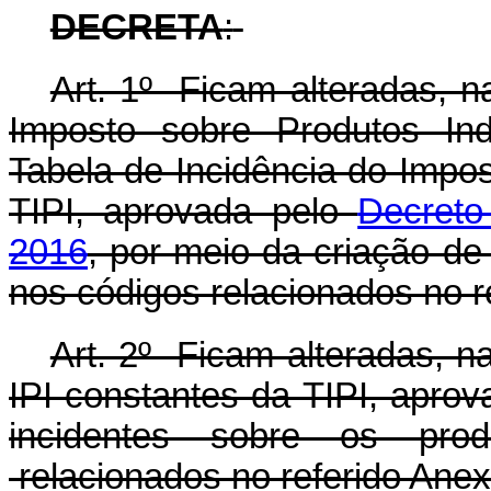
DECRETA
:
Art. 1º Ficam alteradas, 
Imposto sobre Produtos Ind
Tabela de Incidência do Impos
TIPI, aprovada pelo
Decreto
2016
, por meio da criação de
nos códigos relacionados no r
Art. 2º Ficam alteradas, 
IPI constantes da TIPI, apro
incidentes sobre os prod
relacionados no referido Anex