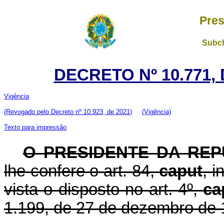
Pres
Subch
DECRETO Nº 10.771,
Vigência
(Revogado pelo Decreto nº 10.923, de 2021)
(Vigência)
Texto para impressão
O PRESIDENTE DA REP
lhe confere o art. 84,
caput
, i
vista o disposto no art. 4º,
ca
1.199, de 27 de dezembro de