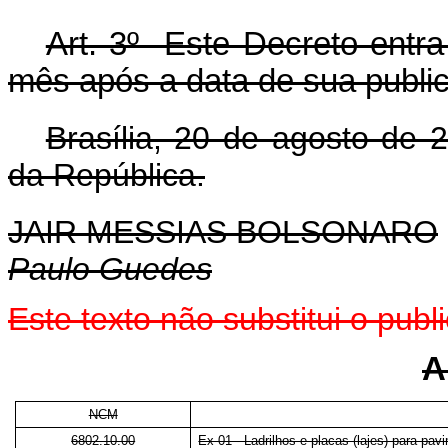
Art. 3º Este Decreto entra
mês após a data de sua publi
Brasília, 20 de agosto de 
da República.
JAIR MESSIAS BOLSONARO
Paulo Guedes
Este texto não substitui o pu
A
NCM
6802.10.00
Ex 01 - Ladrilhos e placas (lajes) para pa