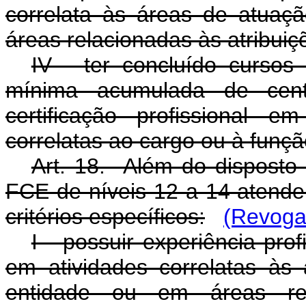
correlata às áreas de atua
áreas relacionadas às atribui
IV - ter concluído cursos
mínima acumulada de cent
certificação profissional
correlatas ao cargo ou à funçã
Art. 18. Além do disposto
FCE de níveis 12 a 14 atende
critérios específicos:
(Revoga
I - possuir experiência pro
em atividades correlatas à
entidade ou em áreas rel