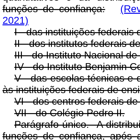
funções de confiança:
(Re
2021)
I - das instituições federais
II - dos institutos federais 
III - do Instituto Nacional 
IV - do Instituto Benjamin C
V - das escolas técnicas e 
às instituições federais de ens
VI - dos centros federais d
VII - do Colégio Pedro II.
Parágrafo único. A distrib
funções de confiança, após 