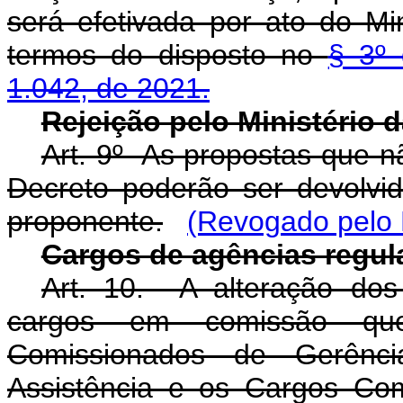
será efetivada por ato do M
termos do disposto no
§ 3º 
1.042, de 2021.
Rejeição pelo Ministério
Art. 9º As propostas que n
Decreto poderão ser devolvi
proponente.
(Revogado pelo 
Cargos de agências regul
Art. 10. A alteração dos 
cargos em comissão qu
Comissionados de Gerênci
Assistência e os Cargos Co