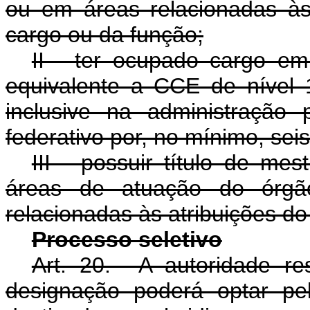
ou em áreas relacionadas às
cargo ou da função;
II - ter ocupado cargo e
equivalente a CCE de nível 
inclusive na administração 
federativo por, no mínimo, sei
III - possuir título de me
áreas de atuação do órg
relacionadas às atribuições do
Processo seletivo
Art. 20. A autoridade r
designação poderá optar pel