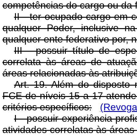
competências do cargo ou da 
II - ter ocupado cargo em 
qualquer Poder, inclusive na
qualquer ente federativo por, 
III - possuir título de es
correlata às áreas de atua
áreas relacionadas às atribuiç
Art. 19. Além do disposto
FCE de níveis 15 a 17 atende
critérios específicos:
(Revoga
I - possuir experiência pro
atividades correlatas às área