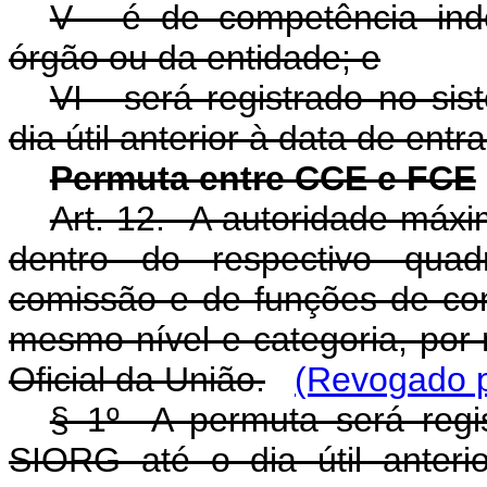
V - é de competência ind
órgão ou da entidade; e
VI - será registrado no si
dia útil anterior à data de entr
Permuta entre CCE e FCE
Art. 12. A autoridade máxi
dentro do respectivo qua
comissão e de funções de c
mesmo nível e categoria, por 
Oficial da União.
(Revogado p
§ 1º A permuta será regis
SIORG até o dia útil anter