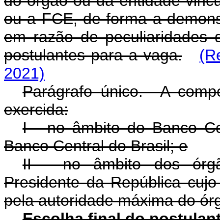
do órgão ou da entidade vinc
ou a FCE, de forma a demonst
em razão de peculiaridades 
postulantes para a vaga.
(R
2021)
Parágrafo único. A comp
exercida:
I - no âmbito do Banco Cen
Banco Central do Brasil; e
II - no âmbito dos órgã
Presidente da República cujo 
pela autoridade máxima do ór
Escolha final do postulan