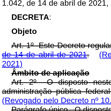
1.042, de 14 de abril de 2021,
DECRETA
:
Objeto
Art. 1º Este Decreto regu
de 14 de abril de 2021
.
(Re
2021)
Âmbito de aplicação
Art. 2º O disposto nest
administração pública federal
(Revogado pelo Decreto nº 10
Parágrafo único. O disposto