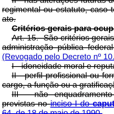
II - nas alterações futuras
regimental ou estatuto, caso 
ato.
Critérios gerais para oc
Art. 15. São critérios ger
administração pública federal
(Revogado pelo Decreto nº 10
I - idoneidade moral e reput
II - perfil profissional ou
cargo, a função ou a gratificaç
III - não enquadramento 
previstas no
inciso I do
capu
64, de 18 de maio de 1990.