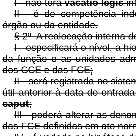
I - não terá
vacatio legis
inf
II - é de competência in
órgão ou da entidade.
§ 2º A realocação interna d
I - especificará o nível, a 
da função e as unidades admi
dos CCE e das FCE;
II - será registrada no sis
útil anterior à data de entrad
caput
;
III - poderá alterar as de
das FCE definidas em ato norm