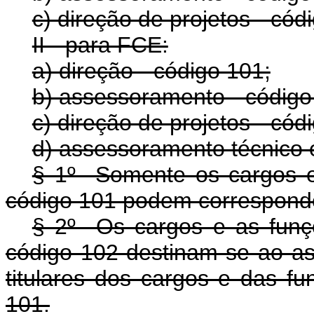
c) direção de projetos - cód
II - para FCE:
a) direção - código 101;
b) assessoramento - código
c) direção de projetos - cód
d) assessoramento técnico e
§ 1º Somente os cargos e 
código 101 podem corresponde
§ 2º Os cargos e as funç
código 102 destinam-se ao as
titulares dos cargos e das fu
101.