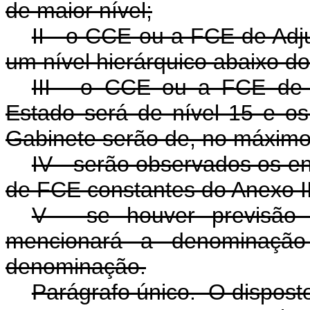
de maior nível;
II - o CCE ou a FCE de Adj
um nível hierárquico abaixo do 
III - o CCE ou a FCE de 
Estado será de nível 15 e 
Gabinete serão de, no máximo,
IV - serão observados os e
de FCE constantes do Anexo II
V - se houver previsão
mencionará a denominaçã
denominação.
Parágrafo único. O disposto