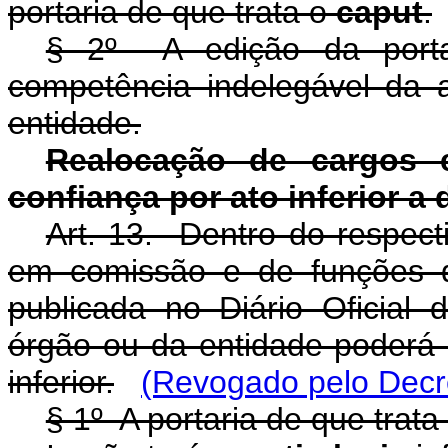
portaria de que trata o
caput
.
§ 2º A edição da port
competência indelegável da
entidade.
Realocação de cargos
confiança por ato inferior a 
Art. 13. Dentro do respect
em comissão e de funções d
publicada no Diário Oficial
órgão ou da entidade poderá
inferior.
(Revogado pelo Decre
§ 1º A portaria de que trata