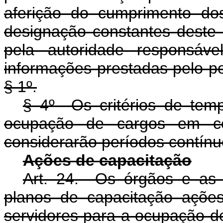
aferição do cumprimento do
designação constantes deste 
pela autoridade responsáv
informações prestadas pelo po
§ 1º.
§ 4º Os critérios de temp
ocupação de cargos em co
considerarão períodos contínu
Ações de capacitação
Art. 24. Os órgãos e as 
planos de capacitação ações
servidores para a ocupação d