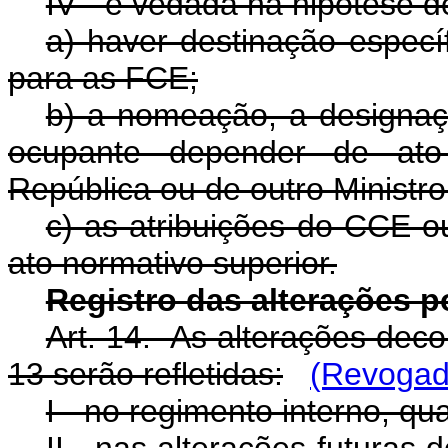
IV - é vedada na hipótese d
a) haver destinação especí
para as FCE;
b) a nomeação, a designaç
ocupante depender de ato
República ou de outro Ministr
c) as atribuições do CCE 
ato normativo superior.
Registro das alterações po
Art. 14. As alterações decor
13 serão refletidas:
(Revogado
I - no regimento interno, q