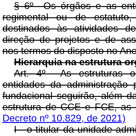
§ 6º Os órgãos e as enti
regimental ou de estatuto
destinados às atividades d
direção de projetos e de ass
nos termos do disposto no Ane
Hierarquia na estrutura o
Art. 4º As estruturas o
entidades da administração p
fundacional seguirão, além d
estrutura de CCE e FCE, as s
Decreto nº 10.829, de 2021)
I - o titular da unidade ad