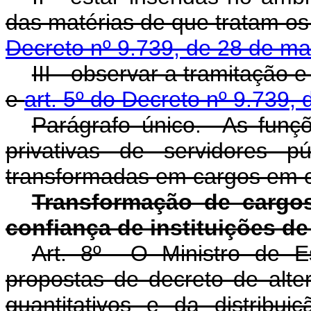
das matérias de que tratam o
Decreto nº 9.739, de 28 de m
III - observar a tramitação 
e
art. 5º do Decreto nº 9.739,
Parágrafo único. As funçõ
privativas de servidores p
transformadas em cargos em 
Transformação de cargo
confiança de instituições de
Art. 8º O Ministro de E
propostas de decreto de alte
quantitativos e da distrib