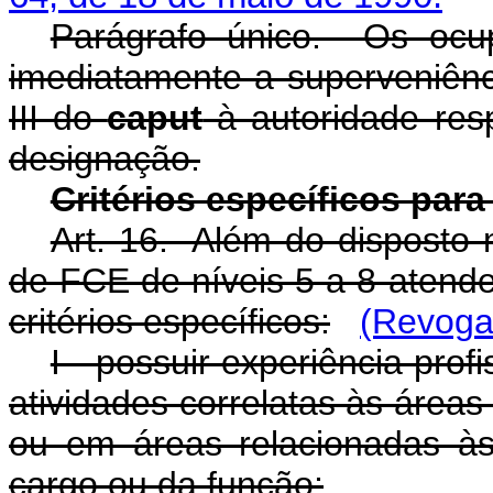
Parágrafo único. Os ocu
imediatamente a superveniênci
III do
caput
à autoridade res
designação.
Critérios específicos pa
Art. 16. Além do disposto 
de FCE de níveis 5 a 8 atend
critérios específicos:
(Revoga
I - possuir experiência pro
atividades correlatas às área
ou em áreas relacionadas às
cargo ou da função;