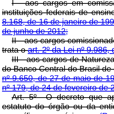
I - aos cargos em comiss
instituições federais de ensi
8.168, de 16 de janeiro de 19
de junho de 2012;
II - aos cargos comissiona
trata o
art. 2º da Lei nº 9.986,
III - aos cargos de Naturez
do Banco Central do Brasil de
nº 9.650, de 27 de maio de 1
nº 179, de 24 de fevereiro de 
Art. 5º O decreto que ap
estatuto do órgão ou da ent