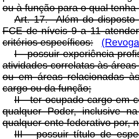
ou à função para o qual tenha 
Art. 17. Além do disposto
FCE de níveis 9 a 11 atende
critérios específicos:
(Revoga
I - possuir experiência pro
atividades correlatas às área
ou em áreas relacionadas às
cargo ou da função;
II - ter ocupado cargo em 
qualquer Poder, inclusive na
qualquer ente federativo por, 
III - possuir título de es