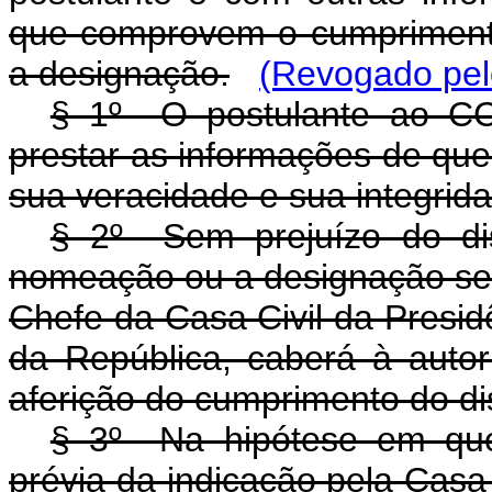
que comprovem o cumprimento
a designação.
(Revogado pel
§ 1º O postulante ao CC
prestar as informações de que
sua veracidade e sua integrid
§ 2º Sem prejuízo do di
nomeação ou a designação ser
Chefe da Casa Civil da Presid
da República, caberá à autor
aferição do cumprimento do di
§ 3º Na hipótese em que 
prévia da indicação pela Casa 