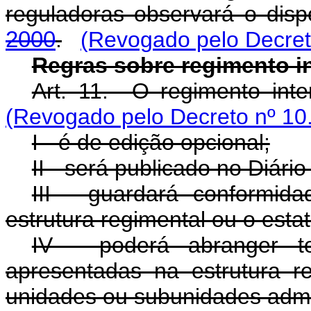
reguladoras observará o dis
2000
.
(Revogado pelo Decret
Regras sobre regimento i
Art. 11. O regimento inte
(Revogado pelo Decreto nº 10
I - é de edição opcional;
II - será publicado no Diário
III - guardará conformi
estrutura regimental ou o estat
IV - poderá abranger to
apresentadas na estrutura 
unidades ou subunidades admin