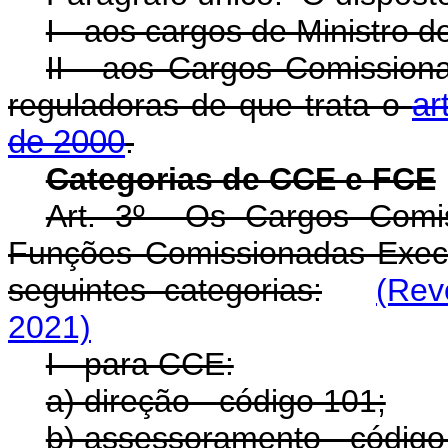
I - aos cargos de Ministro d
II - aos Cargos Comission
reguladoras de que trata o
ar
de 2000
.
Categorias de CCE e FCE
Art. 3º Os Cargos Comis
Funções Comissionadas Execu
seguintes categorias:
(Rev
2021)
I - para CCE:
a) direção - código 101;
b) assessoramento - código