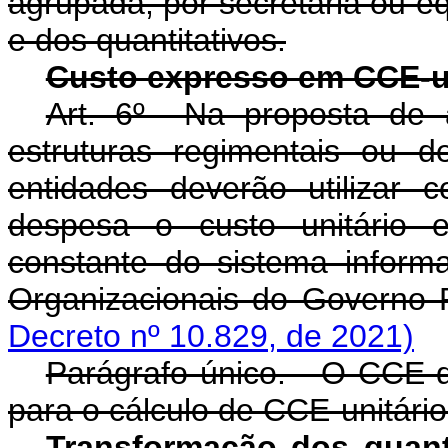
agrupada, por secretaria ou eq
e dos quantitativos.
Custo expresso em CCE-u
Art. 6º Na proposta de 
estruturas regimentais ou 
entidades deverão utilizar 
despesa o custo unitário e
constante do sistema inform
Organizacionais do Governo 
Decreto nº 10.829, de 2021)
Parágrafo único. O CCE de 
para o cálculo de CCE-unitário
Transformação dos quant