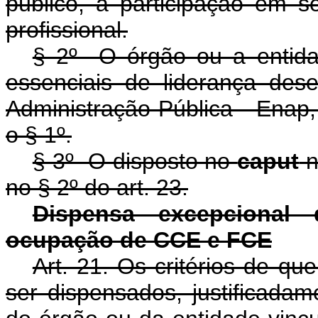
público, a participação em se
profissional.
§ 2º O órgão ou a entida
essenciais de liderança des
Administração Pública - Enap,
o § 1º.
§ 3º O disposto no
caput
n
no § 2º do art. 23.
Dispensa excepcional d
ocupação de CCE e FCE
Art. 21. Os critérios de qu
ser dispensados, justificadame