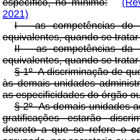
específico, no mínimo:
(Re
2021)
I - as competências do 
equivalentes, quando se tratar
II - as competências da 
equivalentes, quando se tratar
§ 1º A discriminação de qu
às demais unidades administr
as especificidades do órgão o
§ 2º As demais unidades ad
gratificações estarão disc
decreto a que se refere o
c