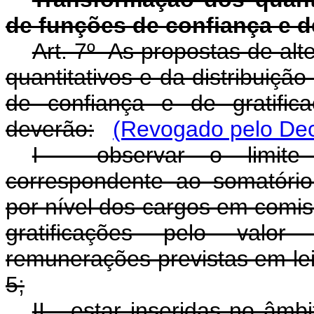
de funções de confiança e d
Art. 7º As propostas de al
quantitativos e da distribuiç
de confiança e de gratifi
deverão:
(Revogado pelo Dec
I - observar o limite 
correspondente ao somatório 
por nível dos cargos em comis
gratificações pelo valor
remunerações previstas em lei,
5;
II - estar inseridas no âm