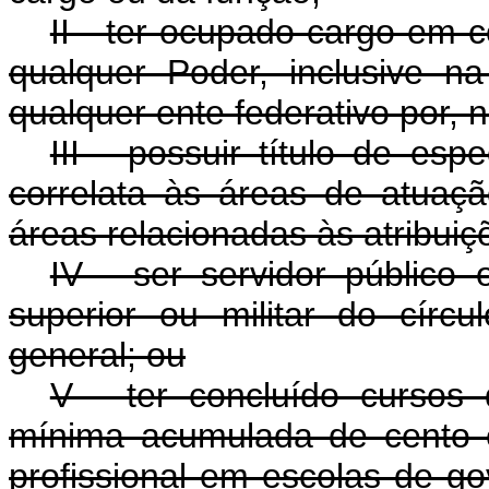
II - ter ocupado cargo em 
qualquer Poder, inclusive na
qualquer ente federativo por, 
III - possuir título de es
correlata às áreas de atua
áreas relacionadas às atribuiç
IV - ser servidor público 
superior ou militar do círcul
general; ou
V - ter concluído cursos
mínima acumulada de cento e 
profissional em escolas de g