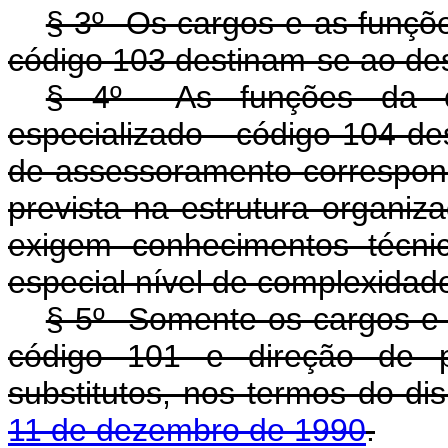
§ 3º Os cargos e as funçõe
código 103 destinam-se ao des
§ 4º As funções da cat
especializado - código 104 de
de assessoramento correspon
prevista na estrutura organiz
exigem conhecimentos técnic
especial nível de complexidad
§ 5º Somente os cargos e a
código 101 e direção de p
substitutos, nos termos do d
11 de dezembro de 1990
.