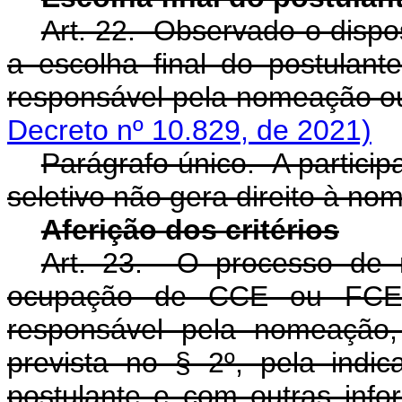
Art. 22. Observado o dispost
a escolha final do postulante
responsável pela nomeação ou
Decreto nº 10.829, de 2021)
Parágrafo único. A partic
seletivo não gera direito à n
Aferição dos critérios
Art. 23. O processo de 
ocupação de CCE ou FCE 
responsável pela nomeação,
prevista no § 2º, pela indic
postulante e com outras infor