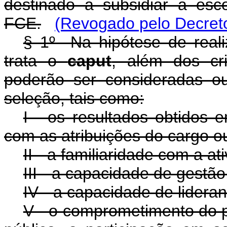
destinado a subsidiar a es
FCE.
(Revogado pelo Decreto
§ 1º Na hipótese de reali
trata o
caput
, além dos cri
poderão ser consideradas ou
seleção, tais como:
I - os resultados obtidos 
com as atribuições do cargo o
II - a familiaridade com a 
III - a capacidade de gestão
IV - a capacidade de lideran
V - o comprometimento do p