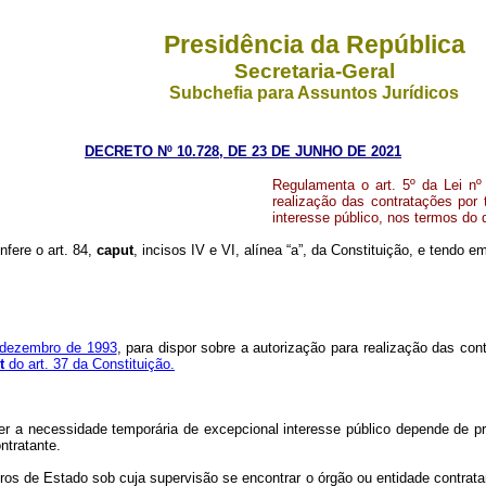
Presidência da República
Secretaria-Geral
Subchefia para Assuntos Jurídicos
DECRETO Nº 10.728, DE 23 DE JUNHO DE 2021
Regulamenta o art. 5º da Lei nº
realização das contratações por
interesse público, nos termos do 
nfere o art. 84,
caput
, incisos IV e VI, alínea “a”, da Constituição, e tendo 
e dezembro de 1993
, para dispor sobre a autorização para realização das co
t
do art. 37 da Constituição.
er a necessidade temporária de excepcional interesse público depende de p
ntratante.
os de Estado sob cuja supervisão se encontrar o órgão ou entidade contratant