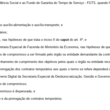
vidência Social e ao Fundo de Garantia do Tempo de Serviço - FGTS, quando f
 auxílio-alimentação e auxílio-transporte; e
ários;
, nas hipóteses de que trata o inciso II do
caput
do art. 4º; e
etaria Especial de Fazenda do Ministério da Economia, nas hipóteses de que 
o de compromisso a ser firmado pelo órgão ou entidade demandante da contra
amento do cumprimento dos objetivos pelos quais o órgão ou entidade receb
rogação dos contratos temporários aos quais o termo se refere dependerá d
erno Digital da Secretaria Especial de Desburocratização, Gestão e Governo 
rmo de compromisso;
promisso é dispensada; e
o e da prorrogação de contratos temporários.