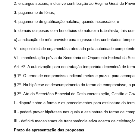
2. encargos sociais, inclusive contribuição ao Regime Geral de Pre
3. pagamento de férias;
4. pagamento de gratificação natalina, quando necessário; e
5. demais despesas com benefícios de natureza trabalhista, tais como
c) a indicação do mês previsto para ingresso dos contratados tempor
V - disponibilidade orçamentária atestada pela autoridade competente
VI - manifestação prévia da Secretaria de Orçamento Federal da Secr
Art. 6º
A autorização para contratação temporária dependerá de term
§ 1º O termo de compromisso indicará metas e prazos para acompanh
§ 2º Na hipótese de descumprimento do termo de compromisso, a pror
§ 3º Ato do Secretário Especial de Desburocratização, Gestão e Gov
I - disporá sobre a forma e os procedimentos para assinatura do te
II - poderá prever hipóteses nas quais a assinatura do termo de com
III - definirá mecanismos de transparência ativa acerca da celebraçã
Prazo de apresentação das propostas