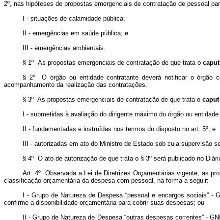
2º, nas hipóteses de propostas emergenciais de contratação de pessoal par
I - situações de calamidade pública;
II - emergências em saúde pública; e
III - emergências ambientais.
§ 1º As propostas emergenciais de contratação de que trata o
caput
§ 2º O órgão ou entidade contratante deverá notificar o órgão 
acompanhamento da realização das contratações.
§ 3º As propostas emergenciais de contratação de que trata o
caput
I - submetidas à avaliação do dirigente máximo do órgão ou entidade 
II - fundamentadas e instruídas nos termos do disposto no art. 5º; e
III - autorizadas em ato do Ministro de Estado sob cuja supervisão s
§ 4º O ato de autorização de que trata o § 3º será publicado no Diári
Art. 4º Observada a Lei de Diretrizes Orçamentárias vigente, as p
classificação orçamentária da despesa com pessoal, na forma a seguir:
I - Grupo de Natureza de Despesa “pessoal e encargos sociais” - 
confirme a disponibilidade orçamentária para cobrir suas despesas; ou
II - Grupo de Natureza de Despesa “outras despesas correntes” - GN