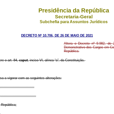
Presidência da República
Secretaria-Geral
Subchefia para Assuntos Jurídicos
DECRETO Nº 10.706, DE 26 DE MAIO DE 2021
Altera o Decreto nº 9.982, de
Demonstrativo dos Cargos em Com
República.
ere o art. 84,
caput
, inciso VI, alínea “a”, da Constituição,
ssa a vigorar com as seguintes alterações:
.................................
....................................
 República;
e