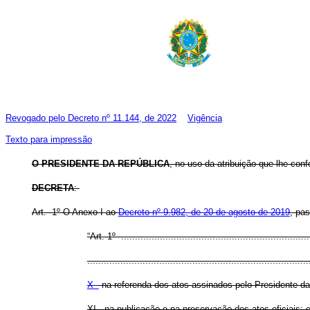
Revogado pelo Decreto nº 11.144, de 2022
Vigência
Texto para impressão
O PRESIDENTE DA REPÚBLICA
, no uso da atribuição que lhe conf
DECRETA
:
Art. 1º O Anexo I ao
Decreto nº 9.982, de 20 de agosto de 2019
, pa
“Art. 1º .....................................................................
................................................................................
X -
na referenda dos atos assinados pelo Presidente da
XI - na publicação e na preservação dos atos oficiais; 