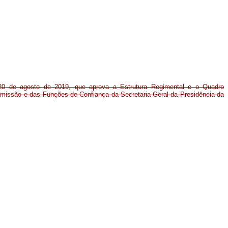
 20 de agosto de 2019, que aprova a Estrutura Regimental e o Quadro
issão e das Funções de Confiança da Secretaria-Geral da Presidência da