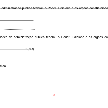
a administração pública federal, o Poder Judiciário e os órgãos constituci
..................................
.....................................
dades da administração pública federal, o Poder Judiciário e os órgãos
.............................” (NR)
blica.
*