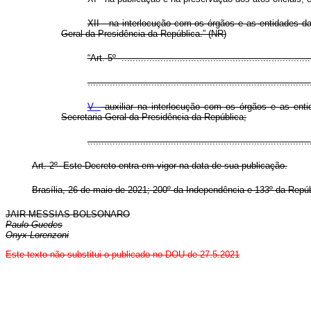
XII - na interlocução com os órgãos e as entidades d
Geral da Presidência da República.” (NR)
“Art. 5º .....................................................................
................................................................................
V -
auxiliar na interlocução com os órgãos e as enti
Secretaria-Geral da Presidência da República;
..............................................................................
Art. 2º Este Decreto entra em vigor na data de sua publicação.
Brasília, 26 de maio de 2021; 200º da Independência e 133º da Repú
JAIR MESSIAS BOLSONARO
Paulo Guedes
Onyx Lorenzoni
Este texto não substitui o publicado no DOU de 27.5.2021