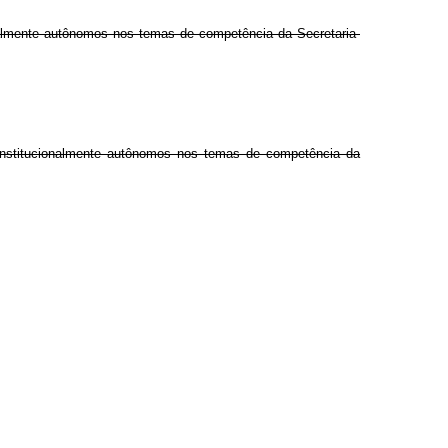
onalmente autônomos nos temas de competência da Secretaria-
 constitucionalmente autônomos nos temas de competência da