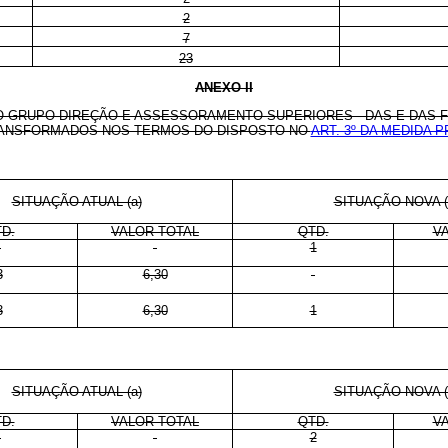
2
7
23
ANEXO II
 GRUPO-DIREÇÃO E ASSESSORAMENTO SUPERIORES - DAS E DAS 
TRANSFORMADOS NOS TERMOS DO DISPOSTO NO
ART. 3º DA MEDIDA P
SITUAÇÃO ATUAL (a)
SITUAÇÃO NOVA (
D.
VALOR TOTAL
QTD.
V
-
-
1
3
6,30
-
3
6,30
1
SITUAÇÃO ATUAL (a)
SITUAÇÃO NOVA (
D.
VALOR TOTAL
QTD.
V
-
-
2