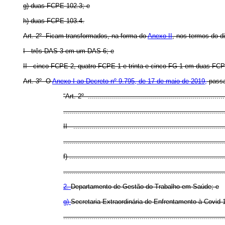
g) duas FCPE 102.3; e
h) duas FCPE 103.4.
Art. 2º Ficam transformados, na forma do
Anexo II
, nos termos do d
I - três DAS-3 em um DAS-6; e
II - cinco FCPE-2, quatro FCPE-1 e trinta e cinco FG-1 em duas F
Art. 3º O
Anexo I ao Decreto nº 9.795, de 17 de maio de 2019,
passa
“Art. 2º .....................................................................
................................................................................
II - ...........................................................................
................................................................................
f) .............................................................................
................................................................................
2.
Departamento de Gestão do Trabalho em Saúde; e
g)
Secretaria Extraordinária de Enfrentamento à Covid-
..............................................................................