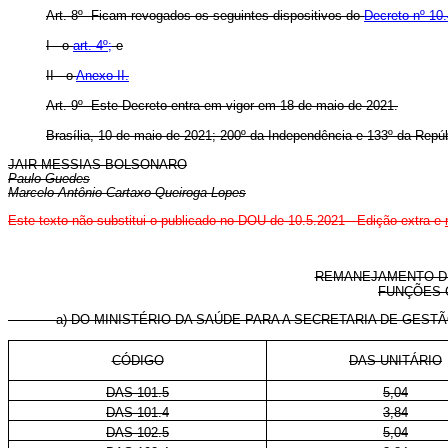
Art. 8º Ficam revogados os seguintes dispositivos do
Decreto nº 10
I - o
art. 4º;
e
II - o
Anexo II.
Art. 9º Este Decreto entra em vigor em 18 de maio de 2021.
Brasília, 10 de maio de 2021; 200º da Independência e 133º da Repúb
JAIR MESSIAS BOLSONARO
Paulo Guedes
Marcelo Antônio Cartaxo Queiroga Lopes
Este texto não substitui o publicado no DOU de 10.5.2021 - Edição extra e
REMANEJAMENTO DE
FUNÇÕES 
a) DO MINISTÉRIO DA SAÚDE PARA A SECRETARIA DE GESTÃO 
CÓDIGO
DAS-UNITÁRIO
DAS 101.5
5,04
DAS 101.4
3,84
DAS 102.5
5,04