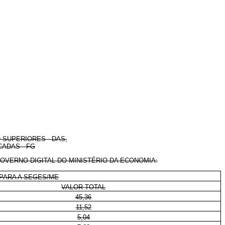
SUPERIORES - DAS,
ADAS - FG
VERNO DIGITAL DO MINISTÉRIO DA ECONOMIA:
PARA A SEGES/ME
VALOR TOTAL
45,36
11,52
5,04