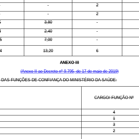
-
-
2
-
-
2
5
3,80
-
4
2,40
-
5
7,00
-
4
13,20
6
ANEXO III
(Anexo II ao Decreto nº 9.795, de 17 de maio de 2019)
 FUNÇÕES DE CONFIANÇA DO MINISTÉRIO DA SAÚDE:
CARGO/ FUNÇÃO Nº
4
1
3
2