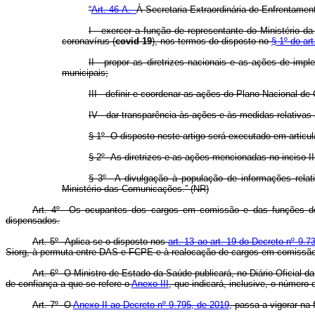
“
Art. 46-A.
À Secretaria Extraordinária de Enfrentamen
I - exercer a função de representante do Ministério
coronavírus (
covid 19
), nos termos do disposto no
§ 1º do ar
II - propor as diretrizes nacionais e as ações de im
municipais;
III - definir e coordenar as ações do Plano Nacional d
IV - dar transparência às ações e às medidas relativa
§ 1º O disposto neste artigo será executado em artic
§ 2º As diretrizes e as ações mencionadas no inciso I
§ 3º A divulgação à população de informações rela
Ministério das Comunicações.” (NR)
Art. 4º Os ocupantes dos cargos em comissão e das funções de c
dispensados.
Art. 5º Aplica-se o disposto nos
art. 13 ao art. 19 do Decreto nº 9.
Siorg
, à permuta entre DAS e FCPE e à realocação de cargos em comissão 
Art. 6º O Ministro de Estado da Saúde publicará, no Diário Oficial d
de confiança a que se refere o
Anexo III
, que indicará, inclusive, o númer
Art. 7º O
Anexo II ao Decreto nº 9.795, de 2019
, passa a vigorar na