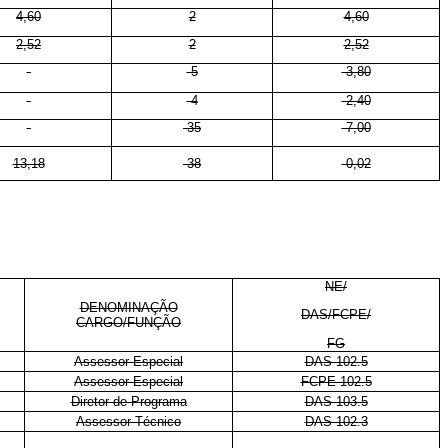
4,60
2
4,60
2,52
2
2,52
-
-5
-3,80
-
-4
-2,40
-
-35
-7,00
13,18
-38
-0,02
NE/
DENOMINAÇÃO
DAS/FCPE/
CARGO/FUNÇÃO
FG
Assessor Especial
DAS 102.5
Assessor Especial
FCPE 102.5
Diretor de Programa
DAS 103.5
Assessor Técnico
DAS 102.3