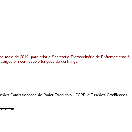
de maio de 2019, para criar a Secretaria Extraordinária de Enfrentamento à
a cargos em comissão e funções de confiança.
ções Comissionadas do Poder Executivo - FCPE e Funções Gratificadas -
conomia: