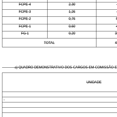
FCPE-4
2,30
FCPE-3
1,26
FCPE-2
0,76
FCPE-1
0,60
FG-1
0,20
3
TOTAL
4
a) QUADRO DEMONSTRATIVO DOS CARGOS EM COMISSÃO E DAS
UNIDADE