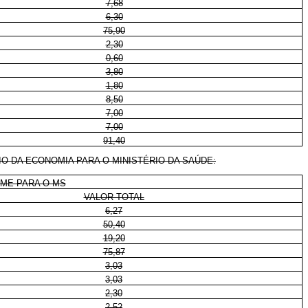
7,68
6,30
75,90
2,30
0,60
3,80
1,80
8,50
7,00
7,00
91,40
 DA ECONOMIA PARA O MINISTÉRIO DA SAÚDE:
/ME PARA O MS
VALOR TOTAL
6,27
50,40
19,20
75,87
3,03
3,03
2,30
2,52