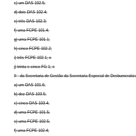
c) um DAS 102.5;
d) dois DAS 102.4;
e) três DAS 102.3;
f) uma FCPE 101.4;
g) uma FCPE 101.1;
h) cinco FCPE 102.2;
i) três FCPE 102.1; e
j) trinta e cinco FG-1; e
II - da Secretaria de Gestão da Secretaria Especial de Desburocrati
a) um DAS 101.6;
b) dez DAS 103.5;
c) cinco DAS 103.4;
d) uma FCPE 101.5;
e) uma FCPE 102.5;
f) uma FCPE 102.4;