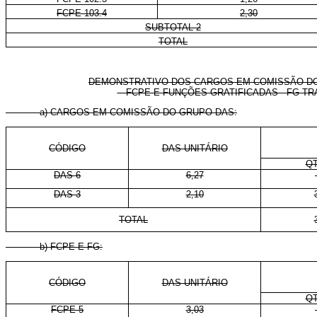
FCPE 103.4
2,30
SUBTOTAL 2
TOTAL
DEMONSTRATIVO DOS CARGOS EM COMISSÃO DO
- FCPE E FUNÇÕES GRATIFICADAS - FG 
a) CARGOS EM COMISSÃO DO GRUPO-DAS:
CÓDIGO
DAS-UNITÁRIO
QT
DAS-6
6,27
DAS-3
2,10
TOTAL
b) FCPE E FG:
CÓDIGO
DAS-UNITÁRIO
QT
FCPE-5
3,03