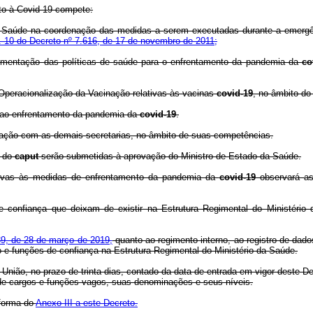
to à Covid-19 compete:
 da Saúde na coordenação das medidas a serem executadas durante a emergên
t. 10 do Decreto nº 7.616, de 17 de novembro de 2011;
plementação das políticas de saúde para o enfrentamento da pandemia da
co
e Operacionalização da Vacinação relativas às vacinas
covid-19
, no âmbito d
s ao enfrentamento da pandemia da
covid-19
.
ulação com as demais secretarias, no âmbito de suas competências.
I do
caput
serão submetidas à aprovação do Ministro de Estado da Saúde.
tivas às medidas de enfrentamento da pandemia da
covid-19
observará as 
onfiança que deixam de existir na Estrutura Regimental do Ministério 
739, de 28 de março de 2019,
quanto ao regimento interno, ao registro de dad
e funções de confiança na Estrutura Regimental do Ministério da Saúde
.
a União, no prazo de trinta dias, contado da data de entrada em vigor deste 
o de cargos e funções vagos, suas denominações e seus níveis.
 forma do
Anexo III a este Decreto.