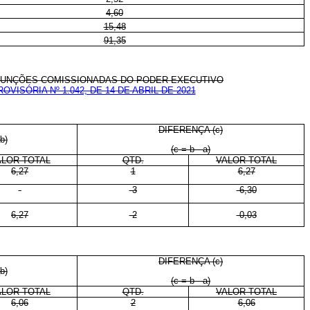
4,60
15,48
91,35
FUNÇÕES COMISSIONADAS DO PODER EXECUTIVO
ROVISÓRIA Nº 1.042, DE 14 DE ABRIL DE 2021
DIFERENÇA (c)
b)
(c = b - a)
ALOR TOTAL
QTD.
VALOR TOTAL
6,27
1
6,27
-
-3
-6,30
6,27
-2
-0,03
DIFERENÇA (c)
b)
(c = b - a)
ALOR TOTAL
QTD.
VALOR TOTAL
6,06
2
6,06