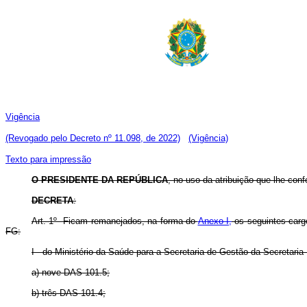
Vigência
(Revogado pelo Decreto nº 11.098, de 2022)
(Vigência)
Texto para impressão
O PRESIDENTE DA REPÚBLICA
, no uso da atribuição que lhe conf
DECRETA
:
Art. 1º Ficam remanejados, na forma do
Anexo I,
os seguintes carg
FG:
I - do Ministério da Saúde para a Secretaria de Gestão da Secretari
a) nove DAS 101.5;
b) três DAS 101.4;