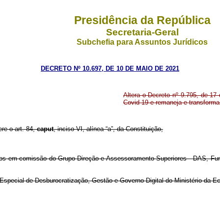
Presidência da República
Secretaria-Geral
Subchefia para Assuntos Jurídicos
DECRETO Nº 10.697, DE 10 DE MAIO DE 2021
Altera o Decreto nº 9.795, de 17 
Covid-19 e remaneja e transform
ere o art. 84,
caput
, inciso VI, alínea “a”, da Constituição,
os em comissão do Grupo-Direção e Assessoramento Superiores - DAS, Fun
a Especial de Desburocratização, Gestão e Governo Digital do Ministério da E