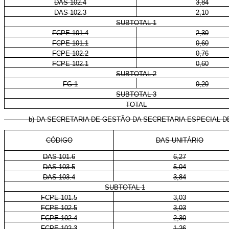
DAS 102.4
3,84
DAS 102.3
2,10
SUBTOTAL 1
FCPE 101.4
2,30
FCPE 101.1
0,60
FCPE 102.2
0,76
FCPE 102.1
0,60
SUBTOTAL 2
FG-1
0,20
SUBTOTAL 3
TOTAL
b) DA SECRETARIA DE GESTÃO DA SECRETARIA ESPECIAL DE D
CÓDIGO
DAS-UNITÁRIO
DAS 101.6
6,27
DAS 103.5
5,04
DAS 103.4
3,84
SUBTOTAL 1
FCPE 101.5
3,03
FCPE 102.5
3,03
FCPE 102.4
2,30
FCPE 102.3
1,26