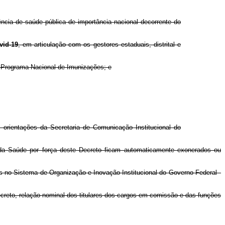
cia de saúde pública de importância nacional decorrente do
vid-19
, em articulação com os gestores estaduais, distrital e
o Programa Nacional de Imunizações; e
orientações da Secretaria de Comunicação Institucional do
da Saúde por força deste Decreto ficam automaticamente exonerados ou
os no Sistema de Organização e Inovação Institucional do Governo Federal -
Decreto, relação nominal dos titulares dos cargos em comissão e das funções