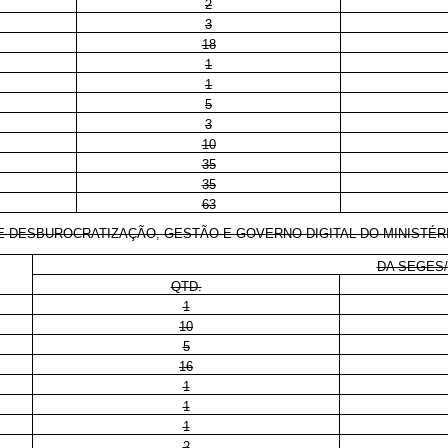
2
3
18
1
1
5
3
10
35
35
63
ESBUROCRATIZAÇÃO, GESTÃO E GOVERNO DIGITAL DO MINISTÉRIO
DA SEGES
QTD.
1
10
5
16
1
1
1
2