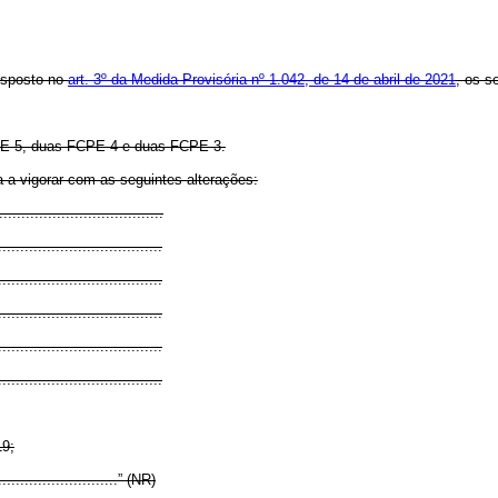
isposto no
art. 3º da Medida Provisória nº 1.042, de 14 de abril de 2021
, os 
CPE-5, duas FCPE-4 e duas FCPE-3.
 a vigorar com as seguintes alterações:
....................................
.....................................
.....................................
.....................................
.....................................
.....................................
19;
.............................” (NR)