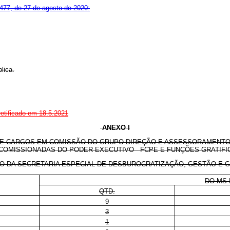
.477, de 27 de agosto de 2020:
lica.
retificado em 18.5.2021
ANEXO I
 CARGOS EM COMISSÃO DO GRUPO-DIREÇÃO E ASSESSORAMENTO 
COMISSIONADAS DO PODER EXECUTIVO - FCPE E FUNÇÕES GRATIFIC
DA SECRETARIA ESPECIAL DE DESBUROCRATIZAÇÃO, GESTÃO E GO
DO MS 
QTD.
9
3
1