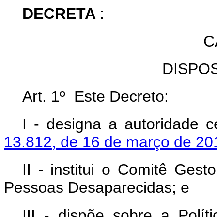
DECRETA
:
C
DISPO
Art. 1º Este Decreto:
I - designa a autoridade c
13.812, de 16 de março de 20
II - institui o Comitê Ges
Pessoas Desaparecidas; e
III - dispõe sobre a Polí