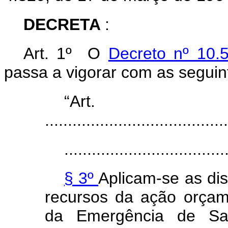
DECRETA
:
Art. 1º O
Decreto nº 10
passa a vigorar com as seguin
“Ar
........................................
...................................
§ 3º
Aplicam-se as di
recursos da ação orçam
da Emergência de Saú