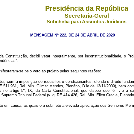
Presidência da República
Secretaria-Geral
Subchefia para Assuntos Jurídicos
MENSAGEM Nº 222, DE 24 DE ABRIL DE 2020
 Constituição, decidi vetar integralmente, por inconstitucionalidade, o Pr
vidências”.
ifestaram-se pelo veto ao projeto pelas seguintes razões:
iador, com a imposição de requisitos e condicionantes, ofende o direito fundame
. RE 511.961, Rel. Min. Gilmar Mendes, Plenário, DJe de 13/11/2009), bem como 
no artigo 5º, IX, da Carta Constitucional, que dispõe que ‘é livre a exp
Supremo Tribunal Federal (v. g. RE 414.426, Rel. Min. Ellen Gracie, Plenário
jeto em causa, as quais ora submeto à elevada apreciação dos Senhores Mem