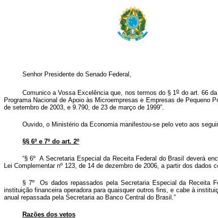
Senhor Presidente do Senado Federal,
o
Comunico a Vossa Excelência que, nos termos do § 1
do art. 66 da
Programa Nacional de Apoio às Microempresas e Empresas de Pequeno Porte
de setembro de 2003, e 9.790, de 23 de março de 1999”.
Ouvido, o Ministério da Economia manifestou-se pelo veto aos seguin
§§ 6º e 7º do art. 2º
“§ 6º A Secretaria Especial da Receita Federal do Brasil deverá en
Lei Complementar nº 123, de 14 de dezembro de 2006, a partir dos dados co
§ 7º Os dados repassados pela Secretaria Especial da Receita Fed
instituição financeira operadora para quaisquer outros fins, e cabe à insti
anual repassada pela Secretaria ao Banco Central do Brasil.”
Razões dos vetos