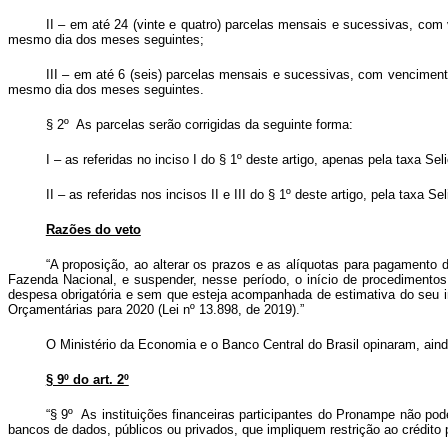
II – em até 24 (vinte e quatro) parcelas mensais e sucessivas, com v
mesmo dia dos meses seguintes;
III – em até 6 (seis) parcelas mensais e sucessivas, com vencimen
mesmo dia dos meses seguintes.
§ 2º As parcelas serão corrigidas da seguinte forma:
I – as referidas no inciso I do § 1º deste artigo, apenas pela taxa Sel
II – as referidas nos incisos II e III do § 1º deste artigo, pela taxa 
Razões do veto
“A proposição, ao alterar os prazos e as alíquotas para pagamento d
Fazenda Nacional, e suspender, nesse período, o início de procedimentos
despesa obrigatória e sem que esteja acompanhada de estimativa do seu imp
Orçamentárias para 2020 (Lei nº 13.898, de 2019).”
O Ministério da Economia e o Banco Central do Brasil opinaram, ainda,
§ 9º do art. 2º
“§ 9º As instituições financeiras participantes do Pronampe não po
bancos de dados, públicos ou privados, que impliquem restrição ao crédito p