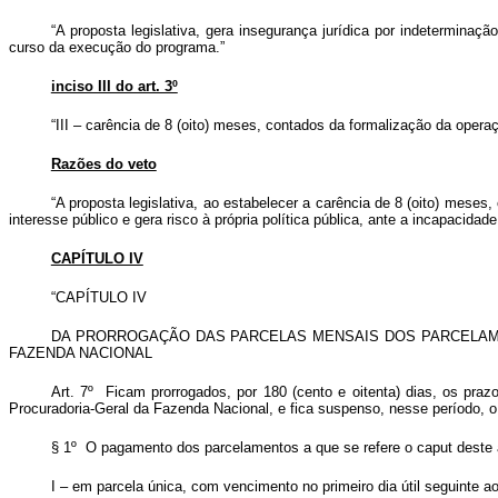
“A proposta legislativa, gera insegurança jurídica por indetermin
curso da execução do programa.”
inciso III do art. 3º
“III – carência de 8 (oito) meses, contados da formalização da oper
Razões do veto
“A proposta legislativa, ao estabelecer a carência de 8 (oito) mese
interesse público e gera risco à própria política pública, ante a incapaci
CAPÍTULO IV
“CAPÍTULO IV
DA PRORROGAÇÃO DAS PARCELAS MENSAIS DOS PARCELAMEN
FAZENDA NACIONAL
Art. 7º Ficam prorrogados, por 180 (cento e oitenta) dias, os pra
Procuradoria-Geral da Fazenda Nacional, e fica suspenso, nesse período, o
§ 1º O pagamento dos parcelamentos a que se refere o
caput
deste a
I – em parcela única, com vencimento no primeiro dia útil seguinte ao