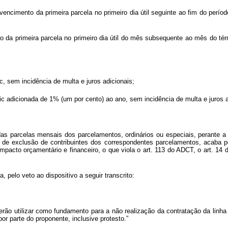
encimento da primeira parcela no primeiro dia útil seguinte ao fim do períod
to da primeira parcela no primeiro dia útil do mês subsequente ao mês do t
ic, sem incidência de multa e juros adicionais;
Selic adicionada de 1% (um por cento) ao ano, sem incidência de multa e juros a
as parcelas mensais dos parcelamentos, ordinários ou especiais, perante a 
 de exclusão de contribuintes dos correspondentes parcelamentos, acaba po
acto orçamentário e financeiro, o que viola o art. 113 do ADCT, o art. 14 d
 pelo veto ao dispositivo a seguir transcrito:
derão utilizar como fundamento para a não realização da contratação da linh
or parte do proponente, inclusive protesto.”