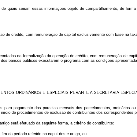
ação de quais seriam essas informações objeto de compartilhamento, de form
ação de crédito, com remuneração de capital exclusivamente com base na taxa
s, contados da formalização da operação de crédito, com remuneração de capi
dade dos bancos públicos executarem o programa com as condições apresentada
TOS ORDINÁRIOS E ESPECIAIS PERANTE A SECRETARIA ESPECIAL
zos para pagamento das parcelas mensais dos parcelamentos, ordinários ou e
 início de procedimentos de exclusão de contribuintes dos correspondentes 
rtigo será efetuado da seguinte forma, a critério do contribuinte:
 fim do período referido no
caput
deste artigo; ou