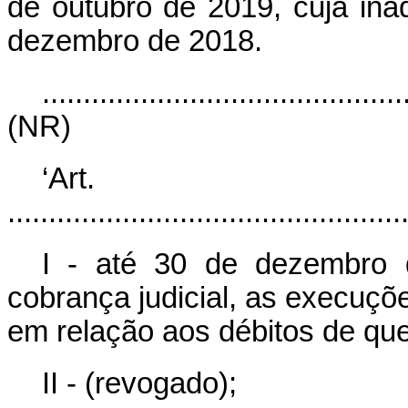
de outubro de 2019, cuja ina
dezembro de 2018.
............................................
(NR)
‘Ar
................................................
I - até 30 de dezembro 
cobrança judicial, as execuçõ
em relação aos débitos de que 
II - (revogado);