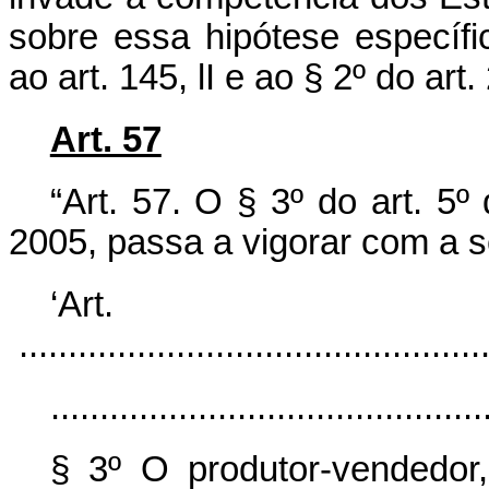
sobre essa hipótese específi
ao art. 145, lI e ao § 2º do ar
Art. 57
“Art. 57. O § 3º do art. 5
2005, passa a vigorar com a s
‘Ar
................................................
............................................
§ 3º O produtor-vendedor