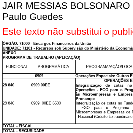
JAIR MESSIAS BOLSONARO
Paulo Guedes
Este texto não substitui o pub
ÓRGÃO: 71000 - Encargos Financeiros da União
UNIDADE: 71101 - Recursos sob Supervisão do Ministério da Economi
ANEXO
PROGRAMA DE TRABALHO (APLICAÇÃO)
FUNCIONAL
PROGRAMÁTICA
PROGRAMA/AÇÃO/LOCA
0909
Operações Especiais: Outros E
OPERAÇÕES E
28 846
0909 00EE
Integralização de cotas n
Operações - FGO para o Prog
às Microempresas e Empres
Pronampe
28 846
0909 00EE 6500
Integralização de cotas no Fun
- FGO para o Programa N
Microempresas e Empresas de 
- Nacional (Crédito Extraordinário
TOTAL - FISCAL
TOTAL - SEGURIDADE