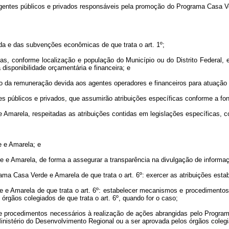
agentes públicos e privados responsáveis pela promoção do Programa Casa V
renda e das subvenções econômicas de que trata o art. 1º;
lias, conforme localização e população do Município ou do Distrito Federal, 
disponibilidade orçamentária e financeira; e
nição da remuneração devida aos agentes operadores e financeiros para atuaç
 públicos e privados, que assumirão atribuições específicas conforme a fon
Amarela, respeitadas as atribuições contidas em legislações específicas, 
e e Amarela; e
de e Amarela, de forma a assegurar a transparência na divulgação de informa
ama Casa Verde e Amarela de que trata o art. 6º: exercer as atribuições estab
e e Amarela de que trata o art. 6º: estabelecer mecanismos e procedimento
rgãos colegiados de que trata o art. 6º, quando for o caso;
 e procedimentos necessários à realização de ações abrangidas pelo Progra
nistério do Desenvolvimento Regional ou a ser aprovada pelos órgãos colegia