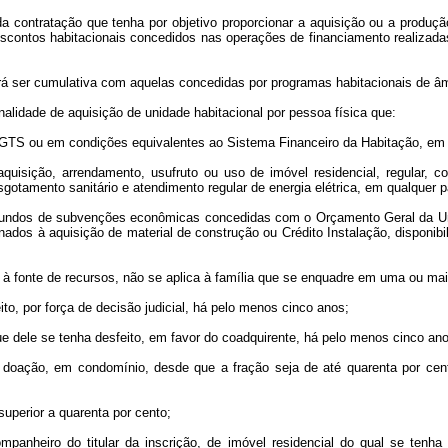
da contratação que tenha por objetivo proporcionar a aquisição ou a produ
scontos habitacionais concedidos nas operações de financiamento realizad
á ser cumulativa com aquelas concedidas por programas habitacionais de âmbi
lidade de aquisição de unidade habitacional por pessoa física que:
o FGTS ou em condições equivalentes ao Sistema Financeiro da Habitação, em 
de aquisição, arrendamento, usufruto ou uso de imóvel residencial, regular,
otamento sanitário e atendimento regular de energia elétrica, em qualquer p
es oriundos de subvenções econômicas concedidas com o Orçamento Geral da 
s à aquisição de material de construção ou Crédito Instalação, disponibiliz
va à fonte de recursos, não se aplica à família que se enquadre em uma ou ma
ito, por força de decisão judicial, há pelo menos cinco anos;
ue dele se tenha desfeito, em favor do coadquirente, há pelo menos cinco an
ou doação, em condomínio, desde que a fração seja de até quarenta por ce
superior a quarenta por cento;
panheiro do titular da inscrição, de imóvel residencial do qual se tenha