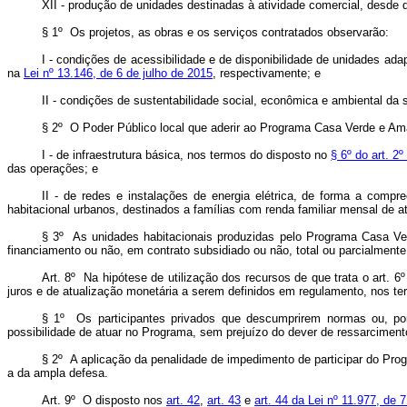
XII - produção de unidades destinadas à atividade comercial, desde 
§ 1º Os projetos, as obras e os serviços contratados observarão:
I - condições de acessibilidade e de disponibilidade de unidades a
na
Lei nº 13.146, de 6 de julho de 2015
, respectivamente; e
II - condições de sustentabilidade social, econômica e ambiental da 
§ 2º O Poder Público local que aderir ao Programa Casa Verde e Ama
I - de infraestrutura básica, nos termos do disposto no
§ 6º do art. 2
das operações; e
II - de redes e instalações de energia elétrica, de forma a com
habitacional urbanos, destinados a famílias com renda familiar mensal de at
§ 3º As unidades habitacionais produzidas pelo Programa Casa Ver
financiamento ou não, em contrato subsidiado ou não, total ou parcialment
Art. 8º Na hipótese de utilização dos recursos de que trata o art. 6
juros e de atualização monetária a serem definidos em regulamento, nos ter
§ 1º Os participantes privados que descumprirem normas ou, por
possibilidade de atuar no Programa, sem prejuízo do dever de ressarciment
§ 2º A aplicação da penalidade de impedimento de participar do Prog
a da ampla defesa.
Art. 9º O disposto nos
art. 42
,
art. 43
e
art. 44 da Lei nº 11.977, de 