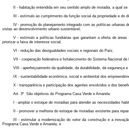
II - habitação entendida em seu sentido amplo de moradia, a qual se 
III - estímulo ao cumprimento da função social da propriedade e do d
IV - promoção do planejamento integrado com as políticas urbanas de
vistas ao desenvolvimento urbano sustentável;
V - estímulo a políticas fundiárias que garantam a oferta de área
priorizar a faixa de interesse social;
VI - redução das desigualdades sociais e regionais do País;
VII - cooperação federativa e fortalecimento do Sistema Nacional de
VIII - aperfeiçoamento da qualidade, da durabilidade, da segurança e
IX - sustentabilidade econômica, social e ambiental dos empreendime
X - transparência e participação dos agentes envolvidos e dos benef
Art. 3º São objetivos do Programa Casa Verde e Amarela:
I - ampliar o estoque de moradias para atender as necessidades habi
II - promover a melhoria do estoque de moradias existente para repara
III - estimular a modernização do setor da construção e a inovaçã
Programa Casa Verde e Amarela; e