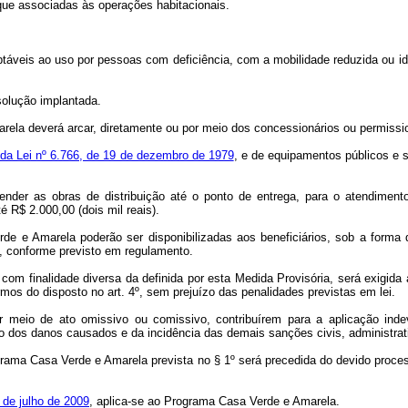
que associadas às operações habitacionais.
daptáveis ao uso por pessoas com deficiência, com a mobilidade reduzida ou 
solução implantada.
rela deverá arcar, diretamente ou por meio dos concessionários ou permissi
º da Lei nº 6.766, de 19 de dezembro de 1979
, e de equipamentos públicos e s
preender as obras de distribuição até o ponto de entrega, para o atendim
é R$ 2.000,00 (dois mil reais).
de e Amarela poderão ser disponibilizadas aos beneficiários, sob a form
e, conforme previsto em regulamento.
º com finalidade diversa da definida por esta Medida Provisória, será exigid
mos do disposto no art. 4º, sem prejuízo das penalidades previstas em lei.
 meio de ato omissivo ou comissivo, contribuírem para a aplicação ind
o dos danos causados e da incidência das demais sanções civis, administrati
rama Casa Verde e Amarela prevista no § 1º será precedida do devido processo
7 de julho de 2009
, aplica-se ao Programa Casa Verde e Amarela.