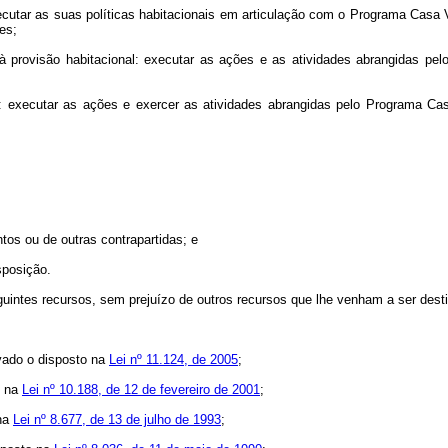
xecutar as suas políticas habitacionais em articulação com o Programa Casa
es;
à provisão habitacional: executar as ações e as atividades abrangidas pe
l: executar as ações e exercer as atividades abrangidas pelo Programa Cas
os ou de outras contrapartidas; e
sposição.
uintes recursos, sem prejuízo de outros recursos que lhe venham a ser dest
rvado o disposto na
Lei nº 11.124, de 2005
;
o na
Lei nº 10.188, de 12 de fevereiro de 2001
;
 na
Lei nº 8.677, de 13 de julho de 1993
;