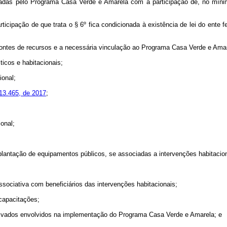
rtadas pelo Programa Casa Verde e Amarela com a participação de, no mínim
ticipação de que trata o § 6º fica condicionada à existência de lei do ente
ontes de recursos e a necessária vinculação ao Programa Casa Verde e Amar
ticos e habitacionais;
ional;
 13.465, de 2017
;
onal;
mplantação de equipamentos públicos, se associadas a intervenções habitacion
ssociativa com beneficiários das intervenções habitacionais;
capacitações;
privados envolvidos na implementação do Programa Casa Verde e Amarela; e