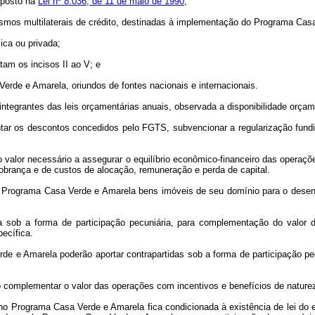
sposto na
Lei nº 8.036, de 11 de maio de 1990
;
nismos multilaterais de crédito, destinadas à implementação do Programa Cas
lica ou privada;
tam os incisos II ao V; e
erde e Amarela, oriundos de fontes nacionais e internacionais.
tegrantes das leis orçamentárias anuais, observada a disponibilidade orçamen
ntar os descontos concedidos pelo FGTS, subvencionar a regularização fundiá
valor necessário a assegurar o equilíbrio econômico-financeiro das operaçõe
brança e de custos de alocação, remuneração e perda de capital.
ao Programa Casa Verde e Amarela bens imóveis de seu domínio para o dese
da sob a forma de participação pecuniária, para complementação do valor d
ecífica.
e e Amarela poderão aportar contrapartidas sob a forma de participação p
 complementar o valor das operações com incentivos e benefícios de natureza f
 no Programa Casa Verde e Amarela fica condicionada à existência de lei do