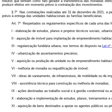
tributos que tenham como fato gerador a transferência das moradias ofe
produzir efeitos em momento prévio à contratação dos investimentos.
§ 7º Nas contratações realizadas até 31 de dezembro de 2021, a par
prévio à entrega das unidades habitacionais às famílias beneficiárias.
Art. 7º Respeitados os regulamentos específicos de cada uma das f
I - elaboração de estudos, planos e projetos técnicos sociais, urbanís
II - aquisição de imóvel para implantação de empreendimento habitac
III - regularização fundiária urbana, nos termos do disposto na
Lei nº
IV - urbanização de assentamentos precários;
V - aquisição ou produção de unidade ou de empreendimento habitaci
VI - melhoria de moradia ou requalificação de imóvel;
VII - obras de saneamento, de infraestrutura, de mobilidade ou de i
VIII - assistência técnica para construção ou melhoria de moradias;
IX - ações destinadas ao trabalho social e à gestão condominial ou a
X - elaboração e implementação de estudos, planos, treinamentos e 
XI - aquisição de bens destinados a apoiar os agentes públicos ou 