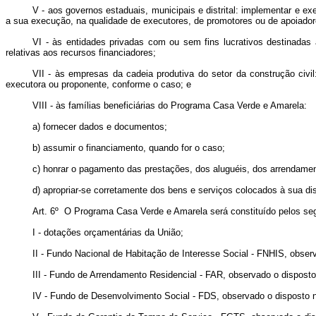
V - aos governos estaduais, municipais e distrital: implementar e e
a sua execução, na qualidade de executores, de promotores ou de apoiador
VI - às entidades privadas com ou sem fins lucrativos destinadas 
relativas aos recursos financiadores;
VII - às empresas da cadeia produtiva do setor da construção civi
executora ou proponente, conforme o caso; e
VIII - às famílias beneficiárias do Programa Casa Verde e Amarela:
a) fornecer dados e documentos;
b) assumir o financiamento, quando for o caso;
c) honrar o pagamento das prestações, dos aluguéis, dos arrendament
d) apropriar-se corretamente dos bens e serviços colocados à sua di
Art. 6º O Programa Casa Verde e Amarela será constituído pelos seg
I - dotações orçamentárias da União;
II - Fundo Nacional de Habitação de Interesse Social - FNHIS, obse
III - Fundo de Arrendamento Residencial - FAR, observado o dispost
IV - Fundo de Desenvolvimento Social - FDS, observado o disposto