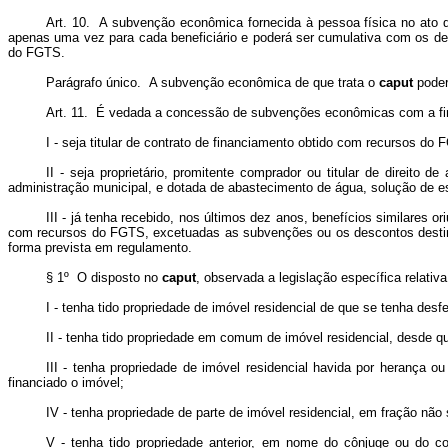
Art. 10. A subvenção econômica fornecida à pessoa física no ato 
apenas uma vez para cada beneficiário e poderá ser cumulativa com os de
do FGTS.
Parágrafo único. A subvenção econômica de que trata o
caput
poder
Art. 11. É vedada a concessão de subvenções econômicas com a fina
I - seja titular de contrato de financiamento obtido com recursos d
II - seja proprietário, promitente comprador ou titular de direito 
administração municipal, e dotada de abastecimento de água, solução de esg
III - já tenha recebido, nos últimos dez anos, benefícios similar
com recursos do FGTS, excetuadas as subvenções ou os descontos destinado
forma prevista em regulamento.
§ 1º O disposto no
caput
, observada a legislação específica relati
I - tenha tido propriedade de imóvel residencial de que se tenha desfe
II - tenha tido propriedade em comum de imóvel residencial, desde q
III - tenha propriedade de imóvel residencial havida por herança 
financiado o imóvel;
IV - tenha propriedade de parte de imóvel residencial, em fração não 
V - tenha tido propriedade anterior, em nome do cônjuge ou do com