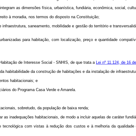
integram as dimensões física, urbanística, fundiária, econômica, social, cul
ireito à moradia, nos termos do disposto na Constituição;
 infraestrutura, saneamento, mobilidade e gestão do território e transversa
s urbanizadas para habitação, com localização, preço e quantidade compatí
 Habitação de Interesse Social - SNHIS, de que trata a
Lei nº 11.124, de 16 d
 da habitabilidade da construção de habitações e da instalação de infraestru
ntos habitacionais; e
iciários do Programa Casa Verde e Amarela.
tacionais, sobretudo, da população de baixa renda;
r as inadequações habitacionais, de modo a incluir aquelas de caráter fundiár
o tecnológica com vistas à redução dos custos e à melhoria da qualidade 