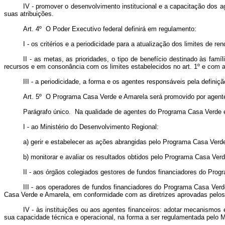
IV - promover o desenvolvimento institucional e a capacitação dos 
suas atribuições.
Art. 4º O Poder Executivo federal definirá em regulamento:
I - os critérios e a periodicidade para a atualização dos limites de 
II - as metas, as prioridades, o tipo de benefício destinado às famí
recursos e em consonância com os limites estabelecidos no art. 1º e com a 
III - a periodicidade, a forma e os agentes responsáveis pela defi
Art. 5º O Programa Casa Verde e Amarela será promovido por agentes
Parágrafo único. Na qualidade de agentes do Programa Casa Verde e 
I - ao Ministério do Desenvolvimento Regional:
a) gerir e estabelecer as ações abrangidas pelo Programa Casa Verd
b) monitorar e avaliar os resultados obtidos pelo Programa Casa Ver
II - aos órgãos colegiados gestores de fundos financiadores do Progr
III - aos operadores de fundos financiadores do Programa Casa Verd
Casa Verde e Amarela, em conformidade com as diretrizes aprovadas pelos ó
IV - às instituições ou aos agentes financeiros: adotar mecanismos
sua capacidade técnica e operacional, na forma a ser regulamentada pelo Mi