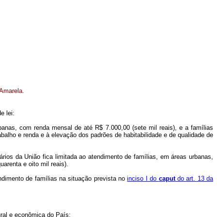
 Amarela.
e lei:
banas, com renda mensal de até R$ 7.000,00 (sete mil reais), e a famílias
abalho e renda e à elevação dos padrões de habitabilidade e de qualidade de
os da União fica limitada ao atendimento de famílias, em áreas urbanas,
arenta e oito mil reais).
dimento de famílias na situação prevista no
inciso I do
caput
do art. 13 da
tural e econômica do País;