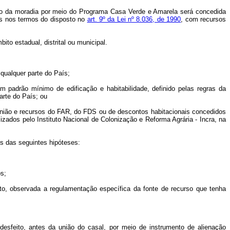
ção da moradia por meio do Programa Casa Verde e Amarela será concedida
as nos termos do disposto no
art. 9º da Lei nº 8.036, de 1990
, com recursos
to estadual, distrital ou municipal.
qualquer parte do País;
 com padrão mínimo de edificação e habitabilidade, definido pelas regras da
arte do País; ou
União e recursos do FAR, do FDS ou de descontos habitacionais concedidos
ados pelo Instituto Nacional de Colonização e Reforma Agrária - Incra, na
is das seguintes hipóteses:
os;
nto, observada a regulamentação específica da fonte de recurso que tenha
 desfeito, antes da união do casal, por meio de instrumento de alienação