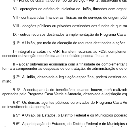
V - Fundo de Garantia do Tempo de Serviço - FGTS, observado o di
VI - operações de crédito de iniciativa da União, firmadas com orga
VII - contrapartidas financeiras, físicas ou de serviços de origem púb
VIII - doações públicas ou privadas destinadas aos fundos de que tra
IX - outros recursos destinados à implementação do Programa Casa V
§ 1º A União, por meio da alocação de recursos destinados a ações in
I - integralizar cotas no FAR, transferir recursos ao FDS, compleme
conceder subvenção econômica ao beneficiário pessoa física; e
II - alocar subvenção econômica com a finalidade de complementar o 
forma a compreender as despesas de contratação, de administração e de co
§ 2º A União, observada a legislação específica, poderá destinar 
misto.
§ 3º A contrapartida do beneficiário, quando houver, será realiza
aportados pelo Programa Casa Verde e Amarela, observada a legislação esp
§ 4º Os demais agentes públicos ou privados do Programa Casa Verd
de investimento da operação.
§ 5º A União, os Estados, o Distrito Federal e os Municípios poderão
§ 6º A participação de Estados, do Distrito Federal e de Municípios