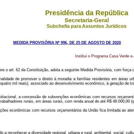
Presidência da República
Secretaria-Geral
Subchefia para Assuntos Jurídicos
MEDIDA PROVISÓRIA Nº 996, DE 25 DE AGOSTO DE 2020
Institui o Programa Casa Verde e
ere o art. 62 da Constituição, adota a seguinte Medida Provisória, com força d
alidade de promover o direito à moradia a famílias residentes em áreas ur
 quatro mil reais), associado ao desenvolvimento econômico, à geração de tr
bitacional, a concessão de subvenções econômicas com recursos orçamentári
rabalhadores rurais, em áreas rurais, com renda anual de até R$ 48.000,00 (qu
nções econômicas com recursos orçamentários da União fica limitada ao aten
o a reconhecer a diversidade regional, urbana e rural, ambiental, social, cul