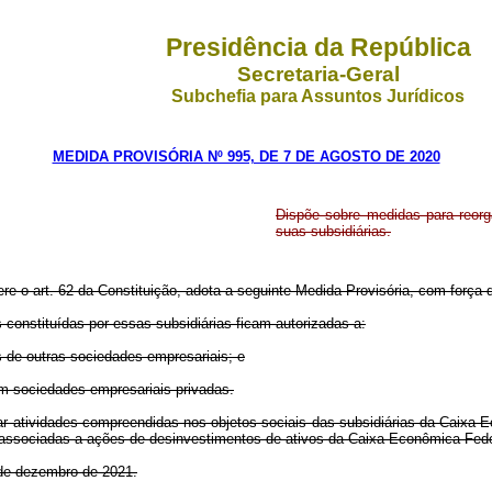
Presidência da República
Secretaria-Geral
Subchefia para Assuntos Jurídicos
MEDIDA PROVISÓRIA Nº 995, DE 7 DE AGOSTO DE 2020
Dispõe sobre medidas para reorg
suas subsidiárias.
ere o art. 62 da Constituição, adota a seguinte Medida Provisória, com força d
constituídas por essas subsidiárias ficam autorizadas a:
es de outras sociedades empresariais; e
a em sociedades empresariais privadas.
cutar atividades compreendidas nos objetos sociais das subsidiárias da Caix
 associadas a ações de desinvestimentos de ativos da Caixa Econômica Feder
1 de dezembro de 2021.