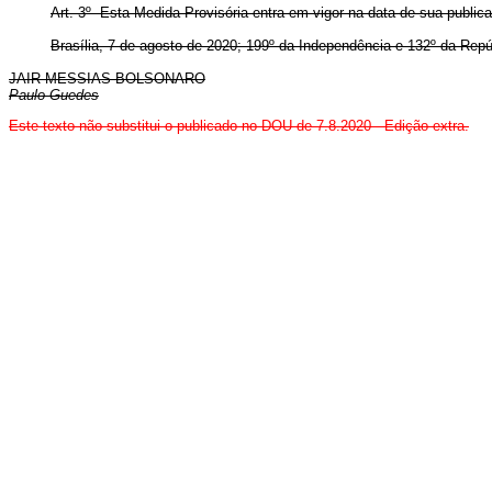
Art. 3º Esta Medida Provisória entra em vigor na data de sua public
Brasília, 7 de agosto de 2020; 199º da Independência e 132º da Repú
JAIR MESSIAS BOLSONARO
Paulo Guedes
Este texto não substitui o publicado no DOU de 7.8.2020 - Edição extra.