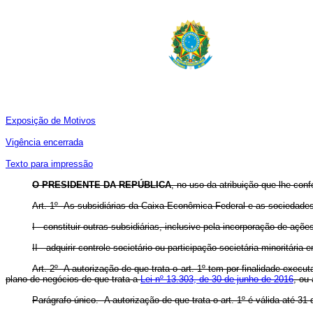
Exposição de Motivos
Vigência encerrada
Texto para impressão
O PRESIDENTE DA REPÚBLICA
, no uso da atribuição que lhe conf
Art. 1º As subsidiárias da Caixa Econômica Federal e as sociedades 
I - constituir outras subsidiárias, inclusive pela incorporação de açõ
II - adquirir controle societário ou participação societária minoritári
Art. 2º A autorização de que trata o art. 1º tem por finalidade exe
plano de negócios de que trata a
Lei nº 13.303, de 30 de junho de 2016
, ou
Parágrafo único. A autorização de que trata o art. 1º é válida até 3