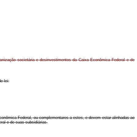
anização societária e desinvestimentos da Caixa Econômica Federal e de
e lei:
a Econômica Federal, ou complementares a estes, e devem estar alinhadas ao
al e de suas subsidiárias.