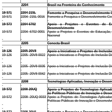
2204
Brasil na Fronteira do Conhecimento
19 571
2204 215L
Fomento a Pesquisa e Desenvolvimento Ci
19 571
2204 215L 0016
Fomento a Pesquisa e Desenvolvimento Cien
19 573
2204 6702
Apoio a Projetos e Eventos de Ed
Desenvolvimento
19 573
2204 6702 0001
Apoio a Projetos e Eventos de Educação, 
Nacional
2205
Conecta Brasil
19 126
2205 20V8
Apoio a Iniciativas e Projetos de Inclusão
19 126
2205 20V8 0022
Apoio a Iniciativas e Projetos de Inclusão Di
19 126
2205 20V8 0035
Apoio a Iniciativas e Projetos de Inclusão D
19 126
2205 20V8 0042
Apoio a Iniciativas e Projetos de Inclusão D
2208
Tecnologias Aplicadas, Inovação e Desen
19 572
2208 20UQ
Apoio a Projetos de Tecnologias Aplicad
às Políticas Públicas de Inovação e Dese
19 572
2208 20UQ 0033
Apoio a Projetos de Tecnologias Aplicada
Políticas Públicas de Inovação e Desenvolv
19 572
2208 20V6
Fomento a Pesquisa e Desenvolvimento V