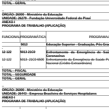
TOTAL - GERAL
ÓRGÃO: 26000 - Ministério da Educação
UNIDADE: 26279 - Fundação Universidade Federal do Piauí
ANEXO I
PROGRAMA DE TRABALHO (APLICAÇÃO)
FUNCIONAL
PROGRAMÁTICA
PROGRAMA/
5013
Educação Superior - Graduação, Pós-Gra
12 122
5013 21C0
Enfrentamento da Emergência de Saúd
Coronavírus
12 122
5013 21C0 6500
Enfrentamento da Emergência de Saúde Públ
Nacional (Crédito Extraordinário)
TOTAL - FISCAL
TOTAL - SEGURIDADE
TOTAL - GERAL
ÓRGÃO: 26000 - Ministério da Educação
UNIDADE: 26443 - Empresa Brasileira de Serviços Hospitalares
ANEXO I
PROGRAMA DE TRABALHO (APLICAÇÃO)