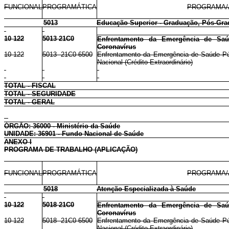
FUNCIONAL
PROGRAMÁTICA
PROGRAMA/
5013
Educação Superior - Graduação, Pós-Gra
10 122
5013 21C0
Enfrentamento da Emergência de Saúd
Coronavírus
10 122
5013 21C0 6500
Enfrentamento da Emergência de Saúde Públ
Nacional (Crédito Extraordinário)
TOTAL - FISCAL
TOTAL - SEGURIDADE
TOTAL - GERAL
ÓRGÃO: 36000 - Ministério da Saúde
UNIDADE: 36901 - Fundo Nacional de Saúde
ANEXO I
PROGRAMA DE TRABALHO (APLICAÇÃO)
FUNCIONAL
PROGRAMÁTICA
PROGRAMA/
5018
Atenção Especializada à Saúde
10 122
5018 21C0
Enfrentamento da Emergência de Saúd
Coronavírus
10 122
5018 21C0 6500
Enfrentamento da Emergência de Saúde Públ
Nacional (Crédito Extraordinário)