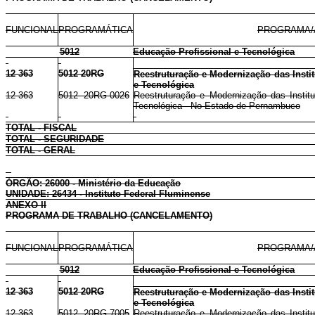
FUNCIONAL
PROGRAMÁTICA
PROGRAMA/
5012
Educação Profissional e Tecnológica
12 363
5012 20RG
Reestruturação e Modernização das Instit
e Tecnológica
12 363
5012 20RG 0026
Reestruturação e Modernização das Institu
Tecnológica - No Estado de Pernambuco
TOTAL - FISCAL
TOTAL - SEGURIDADE
TOTAL - GERAL
ÓRGÃO: 26000 - Ministério da Educação
UNIDADE: 26434 - Instituto Federal Fluminense
ANEXO II
PROGRAMA DE TRABALHO (CANCELAMENTO)
FUNCIONAL
PROGRAMÁTICA
PROGRAMA/
5012
Educação Profissional e Tecnológica
12 363
5012 20RG
Reestruturação e Modernização das Instit
e Tecnológica
12 363
5012 20RG 7005
Reestruturação e Modernização das Institu