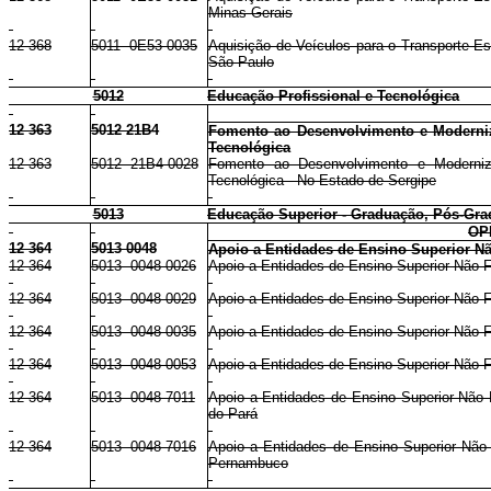
Minas Gerais
12 368
5011 0E53 0035
Aquisição de Veículos para o Transporte E
São Paulo
5012
Educação Profissional e Tecnológica
12 363
5012 21B4
Fomento ao Desenvolvimento e Moderniz
Tecnológica
12 363
5012 21B4 0028
Fomento ao Desenvolvimento e Moderniz
Tecnológica - No Estado de Sergipe
5013
Educação Superior - Graduação, Pós-Gra
OP
12 364
5013 0048
Apoio a Entidades de Ensino Superior Nã
12 364
5013 0048 0026
Apoio a Entidades de Ensino Superior Não 
12 364
5013 0048 0029
Apoio a Entidades de Ensino Superior Não F
12 364
5013 0048 0035
Apoio a Entidades de Ensino Superior Não 
12 364
5013 0048 0053
Apoio a Entidades de Ensino Superior Não Fe
12 364
5013 0048 7011
Apoio a Entidades de Ensino Superior Não 
do Pará
12 364
5013 0048 7016
Apoio a Entidades de Ensino Superior Não
Pernambuco