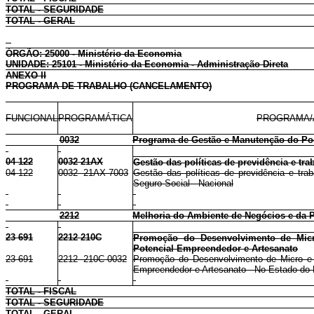
TOTAL - SEGURIDADE
TOTAL - GERAL
ÓRGÃO: 25000 - Ministério da Economia
UNIDADE: 25101 - Ministério da Economia - Administração Direta
ANEXO II
PROGRAMA DE TRABALHO (CANCELAMENTO)
FUNCIONAL
PROGRAMÁTICA
PROGRAMA/
0032
Programa de Gestão e Manutenção do Po
04 122
0032 21AX
Gestão das políticas de previdência e tra
04 122
0032 21AX 7003
Gestão das políticas de previdência e tr
Seguro Social - Nacional
2212
Melhoria do Ambiente de Negócios e da 
23 691
2212 210C
Promoção do Desenvolvimento de Micr
Potencial Empreendedor e Artesanato
23 691
2212 210C 0032
Promoção do Desenvolvimento de Micro e 
Empreendedor e Artesanato - No Estado do 
TOTAL - FISCAL
TOTAL - SEGURIDADE
TOTAL - GERAL