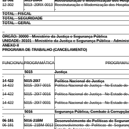
12 302
5013 20RX
Reestruturação e Modernização dos Hospit
12 302
5013 20RX 0013
Reestruturação e Modernização dos Hospita
TOTAL - FISCAL
TOTAL - SEGURIDADE
TOTAL - GERAL
ÓRGÃO: 30000 - Ministério da Justiça e Segurança Pública
UNIDADE: 30101 - Ministério da Justiça e Segurança Pública - Administ
ANEXO II
PROGRAMA DE TRABALHO (CANCELAMENTO)
FUNCIONAL
PROGRAMÁTICA
PROGRAMA/
5015
Justiça
14 422
5015 20I7
Política Nacional de Justiça
14 422
5015 20I7 0015
Política Nacional de Justiça - No Estado do
14 422
5015 20I7 0016
Política Nacional de Justiça - No Estado d
14 422
5015 20I7 0031
Política Nacional de Justiça - No Estado de
5016
Segurança Pública, Combate à Corrupção
06 181
5016 21BM
Desenvolvimento de Políticas de Seguran
06 181
5016 21BM 0013
Desenvolvimento de Políticas de Seguranç