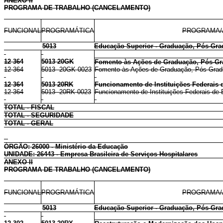
ANEXO II
PROGRAMA DE TRABALHO (CANCELAMENTO)
FUNCIONAL
PROGRAMÁTICA
PROGRAMA/
5013
Educação Superior - Graduação, Pós-Gra
12 364
5013 20GK
Fomento às Ações de Graduação, Pós-Gr
12 364
5013 20GK 0023
Fomento às Ações de Graduação, Pós-Gradu
12 364
5013 20RK
Funcionamento de Instituições Federais 
12 364
5013 20RK 0023
Funcionamento de Instituições Federais de 
TOTAL - FISCAL
TOTAL - SEGURIDADE
TOTAL - GERAL
ÓRGÃO: 26000 - Ministério da Educação
UNIDADE: 26443 - Empresa Brasileira de Serviços Hospitalares
ANEXO II
PROGRAMA DE TRABALHO (CANCELAMENTO)
FUNCIONAL
PROGRAMÁTICA
PROGRAMA/
5013
Educação Superior - Graduação, Pós-Gra