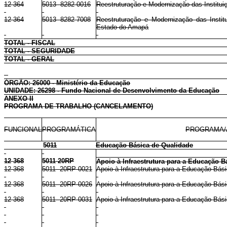
12 364
5013 8282 0016
Reestruturação e Modernização das Institui
12 364
5013 8282 7008
Reestruturação e Modernização das Insti
Estado do Amapá
TOTAL - FISCAL
TOTAL - SEGURIDADE
TOTAL - GERAL
ÓRGÃO: 26000 - Ministério da Educação
UNIDADE: 26298 - Fundo Nacional de Desenvolvimento da Educação
ANEXO II
PROGRAMA DE TRABALHO (CANCELAMENTO)
FUNCIONAL
PROGRAMÁTICA
PROGRAMA/
5011
Educação Básica de Qualidade
12 368
5011 20RP
Apoio à Infraestrutura para a Educação B
12 368
5011 20RP 0021
Apoio à Infraestrutura para a Educação Bás
12 368
5011 20RP 0026
Apoio à Infraestrutura para a Educação Bá
12 368
5011 20RP 0031
Apoio à Infraestrutura para a Educação Bás