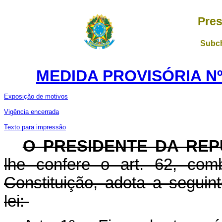
Pres
Subch
MEDIDA PROVISÓRIA Nº 
Exposição de motivos
Vig
ê
ncia encerrada
Texto para impress
ã
o
O PRESIDENTE DA REP
lhe confere o art. 62, com
Constituição, adota a seguin
lei: