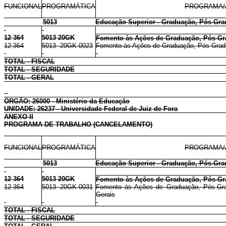
FUNCIONAL
PROGRAMÁTICA
PROGRAMA/
5013
Educação Superior - Graduação, Pós-Gra
12 364
5013 20GK
Fomento às Ações de Graduação, Pós-Gr
12 364
5013 20GK 0023
Fomento às Ações de Graduação, Pós-Gradu
TOTAL - FISCAL
TOTAL - SEGURIDADE
TOTAL - GERAL
ÓRGÃO: 26000 - Ministério da Educação
UNIDADE: 26237 - Universidade Federal de Juiz de Fora
ANEXO II
PROGRAMA DE TRABALHO (CANCELAMENTO)
FUNCIONAL
PROGRAMÁTICA
PROGRAMA/
5013
Educação Superior - Graduação, Pós-Gra
12 364
5013 20GK
Fomento às Ações de Graduação, Pós-Gr
12 364
5013 20GK 0031
Fomento às Ações de Graduação, Pós-Gra
Gerais
TOTAL - FISCAL
TOTAL - SEGURIDADE