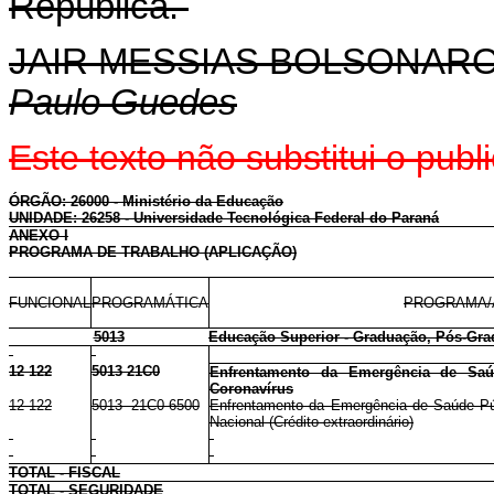
República.
JAIR MESSIAS BOLSONAR
Paulo Guedes
Este texto não substitui o pu
ÓRGÃO: 26000 - Ministério da Educação
UNIDADE: 26258 - Universidade Tecnológica Federal do Paraná
ANEXO I
PROGRAMA DE TRABALHO (APLICAÇÃO)
FUNCIONAL
PROGRAMÁTICA
PROGRAMA/
5013
Educação Superior - Graduação, Pós-Gra
12 122
5013 21C0
Enfrentamento da Emergência de Saúd
Coronavírus
12 122
5013 21C0 6500
Enfrentamento da Emergência de Saúde Públ
Nacional (Crédito extraordinário)
TOTAL - FISCAL
TOTAL - SEGURIDADE