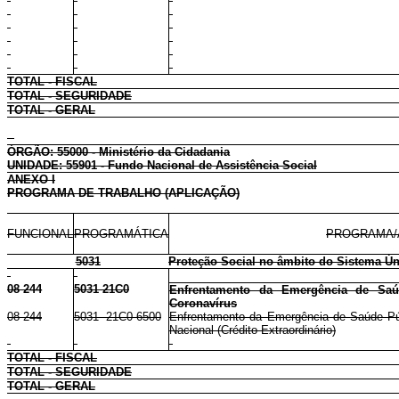
TOTAL - FISCAL
TOTAL - SEGURIDADE
TOTAL - GERAL
ÓRGÃO: 55000 - Ministério da Cidadania
UNIDADE: 55901 - Fundo Nacional de Assistência Social
ANEXO I
PROGRAMA DE TRABALHO (APLICAÇÃO)
FUNCIONAL
PROGRAMÁTICA
PROGRAMA/
5031
Proteção Social no âmbito do Sistema Ún
08 244
5031 21C0
Enfrentamento da Emergência de Saúd
Coronavírus
08 244
5031 21C0 6500
Enfrentamento da Emergência de Saúde Públ
Nacional (Crédito Extraordinário)
TOTAL - FISCAL
TOTAL - SEGURIDADE
TOTAL - GERAL