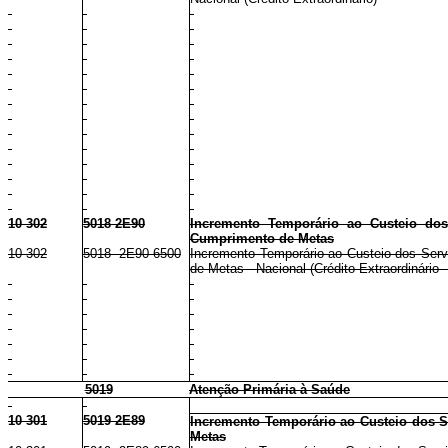
10 302
5018 2E90
Incremento Temporário ao Custeio dos 
Cumprimento de Metas
10 302
5018 2E90 6500
Incremento Temporário ao Custeio dos Servi
de Metas - Nacional (Crédito Extraordinário 
5019
Atenção Primária à Saúde
10 301
5019 2E89
Incremento Temporário ao Custeio dos 
Metas