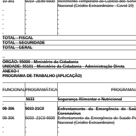
10 301
5019 2E89 6500
Incremento Temporário ao Custeio dos Ser
Nacional (Crédito Extraordinário - Covid-19)
TOTAL - FISCAL
TOTAL - SEGURIDADE
TOTAL - GERAL
ÓRGÃO: 55000 - Ministério da Cidadania
UNIDADE: 55101 - Ministério da Cidadania - Administração Direta
ANEXO I
PROGRAMA DE TRABALHO (APLICAÇÃO)
FUNCIONAL
PROGRAMÁTICA
PROGRAMA/
5033
Segurança Alimentar e Nutricional
08 306
5033 21C0
Enfrentamento da Emergência de Saúd
Coronavírus
08 306
5033 21C0 6500
Enfrentamento da Emergência de Saúde Públ
Nacional (Crédito Extraordinário)