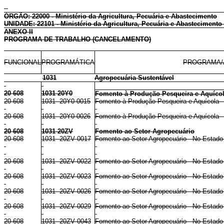
ÓRGÃO: 22000 - Ministério da Agricultura, Pecuária e Abastecimento
UNIDADE: 22101 - Ministério da Agricultura, Pecuária e Abastecimento 
ANEXO II
PROGRAMA DE TRABALHO (CANCELAMENTO)
FUNCIONAL
PROGRAMÁTICA
PROGRAMA/
1031
Agropecuária Sustentável
20 608
1031 20Y0
Fomento à Produção Pesqueira e Aquíco
20 608
1031 20Y0 0015
Fomento à Produção Pesqueira e Aquícola -
20 608
1031 20Y0 0026
Fomento à Produção Pesqueira e Aquícola 
20 608
1031 20ZV
Fomento ao Setor Agropecuário
20 608
1031 20ZV 0017
Fomento ao Setor Agropecuário - No Estado
20 608
1031 20ZV 0022
Fomento ao Setor Agropecuário - No Estado
20 608
1031 20ZV 0023
Fomento ao Setor Agropecuário - No Estado
20 608
1031 20ZV 0026
Fomento ao Setor Agropecuário - No Estad
20 608
1031 20ZV 0029
Fomento ao Setor Agropecuário - No Estado
20 608
1031 20ZV 0043
Fomento ao Setor Agropecuário - No Estado