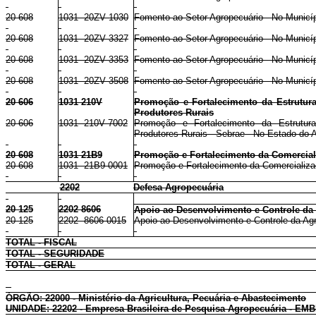
20 608
1031 20ZV 1030
Fomento ao Setor Agropecuário - No Municí
20 608
1031 20ZV 3327
Fomento ao Setor Agropecuário - No Municíp
20 608
1031 20ZV 3353
Fomento ao Setor Agropecuário - No Municí
20 608
1031 20ZV 3508
Fomento ao Setor Agropecuário - No Municí
20 606
1031 210V
Promoção e Fortalecimento da Estrutura
Produtores Rurais
20 606
1031 210V 7002
Promoção e Fortalecimento da Estrutura
Produtores Rurais - Sebrae - No Estado do
20 608
1031 21B9
Promoção e Fortalecimento da Comercial
20 608
1031 21B9 0001
Promoção e Fortalecimento da Comercializa
2202
Defesa Agropecuária
20 125
2202 8606
Apoio ao Desenvolvimento e Controle da 
20 125
2202 8606 0015
Apoio ao Desenvolvimento e Controle da Agr
TOTAL - FISCAL
TOTAL - SEGURIDADE
TOTAL - GERAL
ÓRGÃO: 22000 - Ministério da Agricultura, Pecuária e Abastecimento
UNIDADE: 22202 - Empresa Brasileira de Pesquisa Agropecuária - E