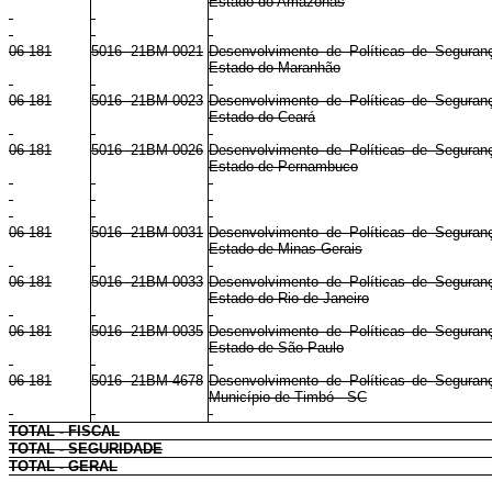
Estado do Amazonas
06 181
5016 21BM 0021
Desenvolvimento de Políticas de Seguranç
Estado do Maranhão
06 181
5016 21BM 0023
Desenvolvimento de Políticas de Seguranç
Estado do Ceará
06 181
5016 21BM 0026
Desenvolvimento de Políticas de Seguranç
Estado de Pernambuco
06 181
5016 21BM 0031
Desenvolvimento de Políticas de Seguranç
Estado de Minas Gerais
06 181
5016 21BM 0033
Desenvolvimento de Políticas de Seguranç
Estado do Rio de Janeiro
06 181
5016 21BM 0035
Desenvolvimento de Políticas de Seguranç
Estado de São Paulo
06 181
5016 21BM 4678
Desenvolvimento de Políticas de Seguranç
Município de Timbó - SC
TOTAL - FISCAL
TOTAL - SEGURIDADE
TOTAL - GERAL