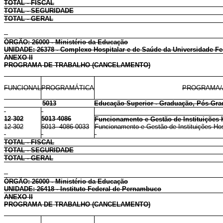
TOTAL - FISCAL
TOTAL - SEGURIDADE
TOTAL - GERAL
ÓRGÃO: 26000 - Ministério da Educação
UNIDADE: 26378 - Complexo Hospitalar e de Saúde da Universidade Fed
ANEXO II
PROGRAMA DE TRABALHO (CANCELAMENTO)
FUNCIONAL
PROGRAMÁTICA
PROGRAMA/
5013
Educação Superior - Graduação, Pós-Gra
12 302
5013 4086
Funcionamento e Gestão de Instituições 
12 302
5013 4086 0033
Funcionamento e Gestão de Instituições Hos
TOTAL - FISCAL
TOTAL - SEGURIDADE
TOTAL - GERAL
ÓRGÃO: 26000 - Ministério da Educação
UNIDADE: 26418 - Instituto Federal de Pernambuco
ANEXO II
PROGRAMA DE TRABALHO (CANCELAMENTO)