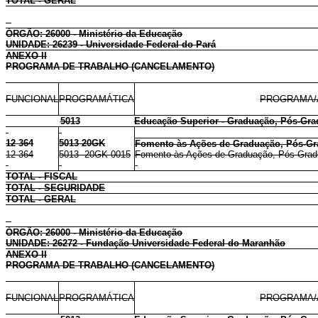
TOTAL - GERAL
ÓRGÃO: 26000 - Ministério da Educação
UNIDADE: 26239 - Universidade Federal do Pará
ANEXO II
PROGRAMA DE TRABALHO (CANCELAMENTO)
FUNCIONAL
PROGRAMÁTICA
PROGRAMA/
5013
Educação Superior - Graduação, Pós-Gra
12 364
5013 20GK
Fomento às Ações de Graduação, Pós-Gr
12 364
5013 20GK 0015
Fomento às Ações de Graduação, Pós-Gradu
TOTAL - FISCAL
TOTAL - SEGURIDADE
TOTAL - GERAL
ÓRGÃO: 26000 - Ministério da Educação
UNIDADE: 26272 - Fundação Universidade Federal do Maranhão
ANEXO II
PROGRAMA DE TRABALHO (CANCELAMENTO)
FUNCIONAL
PROGRAMÁTICA
PROGRAMA/