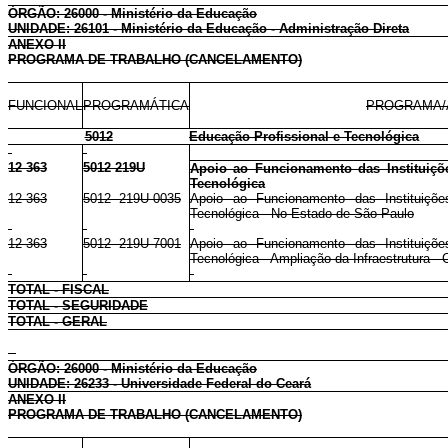
ÓRGÃO: 26000 - Ministério da Educação
UNIDADE: 26101 - Ministério da Educação - Administração Direta
ANEXO II
PROGRAMA DE TRABALHO (CANCELAMENTO)
FUNCIONAL
PROGRAMÁTICA
PROGRAMA/
5012
Educação Profissional e Tecnológica
12 363
5012 219U
Apoio ao Funcionamento das Instituiçõe
Tecnológica
12 363
5012 219U 0035
Apoio ao Funcionamento das Instituiçõe
Tecnológica - No Estado de São Paulo
12 363
5012 219U 7001
Apoio ao Funcionamento das Instituiçõe
Tecnológica - Ampliação da Infraestrutura -
TOTAL - FISCAL
TOTAL - SEGURIDADE
TOTAL - GERAL
ÓRGÃO: 26000 - Ministério da Educação
UNIDADE: 26233 - Universidade Federal do Ceará
ANEXO II
PROGRAMA DE TRABALHO (CANCELAMENTO)