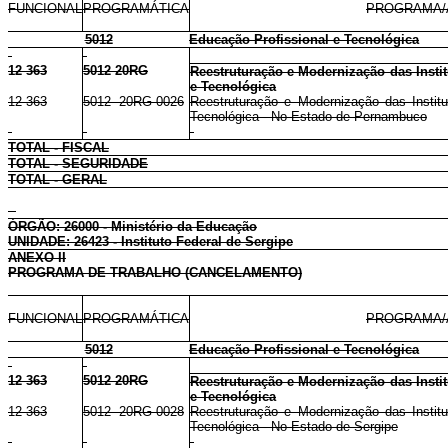
FUNCIONAL
PROGRAMÁTICA
PROGRAMA/
5012
Educação Profissional e Tecnológica
12 363
5012 20RG
Reestruturação e Modernização das Instit
e Tecnológica
12 363
5012 20RG 0026
Reestruturação e Modernização das Institu
Tecnológica - No Estado de Pernambuco
TOTAL - FISCAL
TOTAL - SEGURIDADE
TOTAL - GERAL
ÓRGÃO: 26000 - Ministério da Educação
UNIDADE: 26423 - Instituto Federal de Sergipe
ANEXO II
PROGRAMA DE TRABALHO (CANCELAMENTO)
FUNCIONAL
PROGRAMÁTICA
PROGRAMA/
5012
Educação Profissional e Tecnológica
12 363
5012 20RG
Reestruturação e Modernização das Instit
e Tecnológica
12 363
5012 20RG 0028
Reestruturação e Modernização das Institu
Tecnológica - No Estado de Sergipe