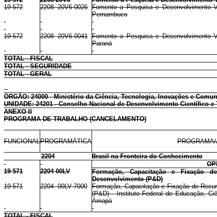
19 572
2208 20V6 0026
Fomento a Pesquisa e Desenvolvimento V
Pernambuco
19 572
2208 20V6 0041
Fomento a Pesquisa e Desenvolvimento V
Paraná
TOTAL - FISCAL
TOTAL - SEGURIDADE
TOTAL - GERAL
ÓRGÃO: 24000 - Ministério da Ciência, Tecnologia, Inovações e Comu
UNIDADE: 24201 - Conselho Nacional de Desenvolvimento Científico e
ANEXO II
PROGRAMA DE TRABALHO (CANCELAMENTO)
FUNCIONAL
PROGRAMÁTICA
PROGRAMA/
2204
Brasil na Fronteira do Conhecimento
OP
19 571
2204 00LV
Formação, Capacitação e Fixação d
Desenvolvimento (P&D)
19 571
2204 00LV 7000
Formação, Capacitação e Fixação de Recur
(P&D) - Instituto Federal de Educação, C
Amapá
TOTAL - FISCAL