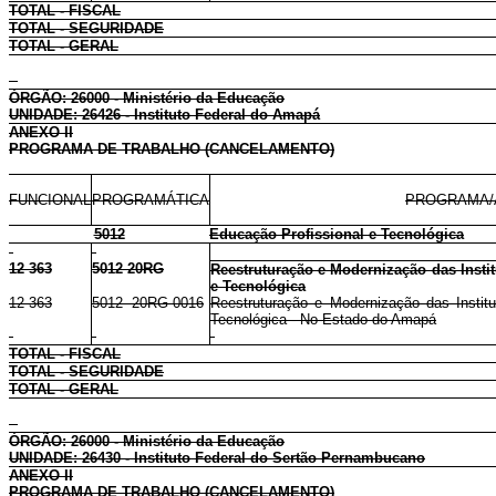
TOTAL - FISCAL
TOTAL - SEGURIDADE
TOTAL - GERAL
ÓRGÃO: 26000 - Ministério da Educação
UNIDADE: 26426 - Instituto Federal do Amapá
ANEXO II
PROGRAMA DE TRABALHO (CANCELAMENTO)
FUNCIONAL
PROGRAMÁTICA
PROGRAMA/
5012
Educação Profissional e Tecnológica
12 363
5012 20RG
Reestruturação e Modernização das Instit
e Tecnológica
12 363
5012 20RG 0016
Reestruturação e Modernização das Institu
Tecnológica - No Estado do Amapá
TOTAL - FISCAL
TOTAL - SEGURIDADE
TOTAL - GERAL
ÓRGÃO: 26000 - Ministério da Educação
UNIDADE: 26430 - Instituto Federal do Sertão Pernambucano
ANEXO II
PROGRAMA DE TRABALHO (CANCELAMENTO)