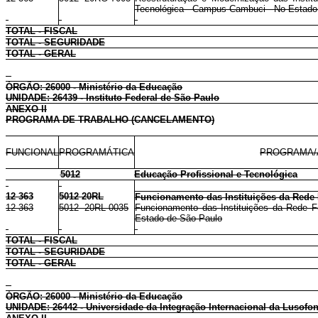
Tecnológica - Campus Cambuci - No Estado 
TOTAL - FISCAL
TOTAL - SEGURIDADE
TOTAL - GERAL
ÓRGÃO: 26000 - Ministério da Educação
UNIDADE: 26439 - Instituto Federal de São Paulo
ANEXO II
PROGRAMA DE TRABALHO (CANCELAMENTO)
FUNCIONAL
PROGRAMÁTICA
PROGRAMA/
5012
Educação Profissional e Tecnológica
12 363
5012 20RL
Funcionamento das Instituições da Rede F
12 363
5012 20RL 0035
Funcionamento das Instituições da Rede Fe
Estado de São Paulo
TOTAL - FISCAL
TOTAL - SEGURIDADE
TOTAL - GERAL
ÓRGÃO: 26000 - Ministério da Educação
UNIDADE: 26442 - Universidade da Integração Internacional da Lusofoni