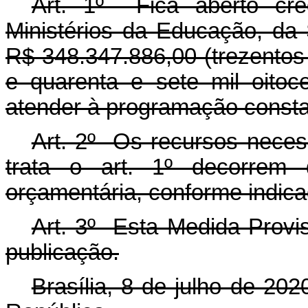
Art. 1º Fica aberto créd
Ministérios da Educação, da
R$ 348.347.886,00 (trezentos 
e quarenta e sete mil oitoce
atender à programação const
Art. 2º Os recursos necess
trata o art. 1º decorrem 
orçamentária, conforme indic
Art. 3º Esta Medida Provis
publicação.
Brasília, 8 de julho de 20