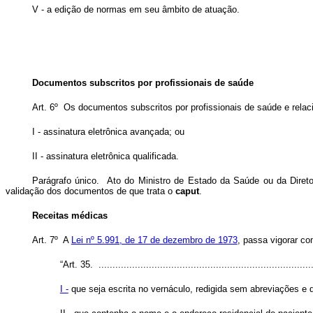
V - a edição de normas em seu âmbito de atuação.
Documentos subscritos por profissionais de saúde
Art. 6º Os documentos subscritos por profissionais de saúde e rela
I - assinatura eletrônica avançada; ou
II - assinatura eletrônica qualificada.
Parágrafo único. Ato do Ministro de Estado da Saúde ou da Diretor
validação dos documentos de que trata o
caput
.
Receitas médicas
Art. 7º A
Lei nº 5.991, de 17 de dezembro de 1973
, passa vigorar co
“Art. 35. .............................................................................
I -
que seja escrita no vernáculo, redigida sem abreviações e 