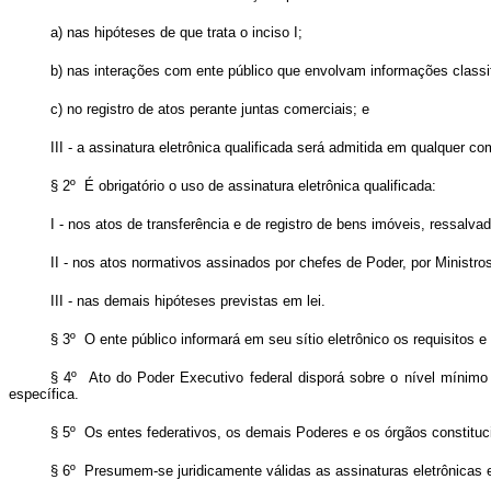
a) nas hipóteses de que trata o inciso I;
b) nas interações com ente público que envolvam informações classifi
c) no registro de atos perante juntas comerciais; e
III - a assinatura eletrônica qualificada será admitida em qualquer c
§ 2º É obrigatório o uso de assinatura eletrônica qualificada:
I - nos atos de transferência e de registro de bens imóveis, ressalvado
II - nos atos normativos assinados por chefes de Poder, por Ministro
III - nas demais hipóteses previstas em lei.
§ 3º O ente público informará em seu sítio eletrônico os requisitos
§ 4º Ato do Poder Executivo federal disporá sobre o nível mínimo
específica.
§ 5º Os entes federativos, os demais Poderes e os órgãos constituc
§ 6º Presumem-se juridicamente válidas as assinaturas eletrônicas 