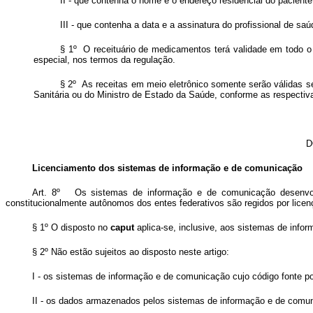
II - que contenha o nome e o endereço residencial do pacien
III - que contenha a data e a assinatura do profissional de sa
§ 1º O receituário de medicamentos terá validade em todo o t
especial, nos termos da regulação.
§ 2º As receitas em meio eletrônico somente serão válidas se 
Sanitária ou do Ministro de Estado da Saúde, conforme as respectiv
D
Licenciamento dos sistemas de informação e de comunicação
Art. 8º Os sistemas de informação e de comunicação desenvolvi
constitucionalmente autônomos dos entes federativos são regidos por licença
§ 1º O disposto no
caput
aplica-se, inclusive, aos sistemas de info
§ 2º Não estão sujeitos ao disposto neste artigo:
I - os sistemas de informação e de comunicação cujo código fonte p
II - os dados armazenados pelos sistemas de informação e de comu