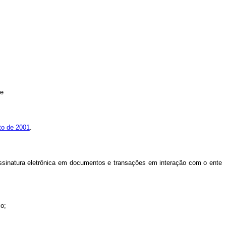
 e
to de 2001
.
 assinatura eletrônica em documentos e transações em interação com o ente
lo;