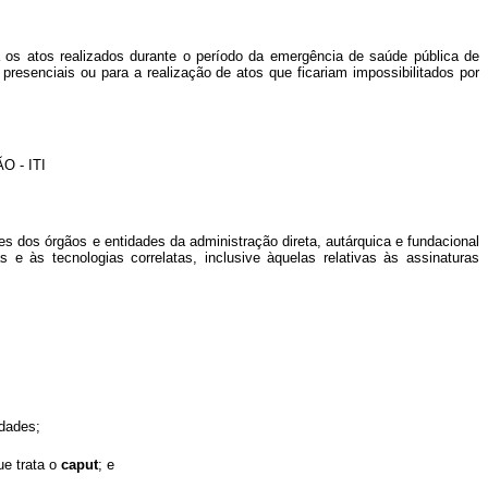
ra os atos realizados durante o período da emergência de saúde pública de
 presenciais ou para a realização de atos que ficariam impossibilitados por
 - ITI
es dos órgãos e entidades da administração direta, autárquica e fundacional
 e às tecnologias correlatas, inclusive àquelas relativas às assinaturas
idades;
ue trata o
caput
; e