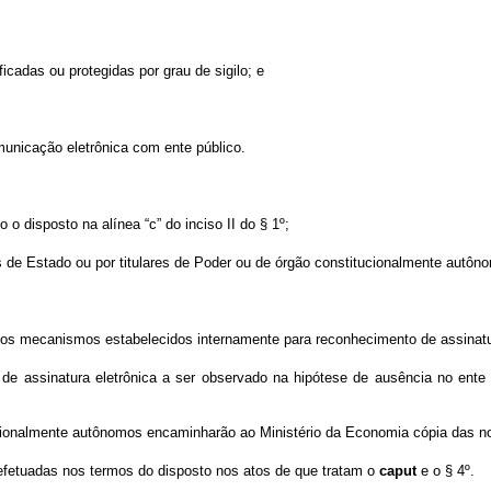
cadas ou protegidas por grau de sigilo; e
omunicação eletrônica com ente público.
 o disposto na alínea “c” do inciso II do § 1º;
s de Estado ou por titulares de Poder ou de órgão constitucionalmente autôno
 e os mecanismos estabelecidos internamente para reconhecimento de assinat
 de assinatura eletrônica a ser observado na hipótese de ausência no ente
ionalmente autônomos encaminharão ao Ministério da Economia cópia das nor
efetuadas nos termos do disposto nos atos de que tratam o
caput
e o § 4º.