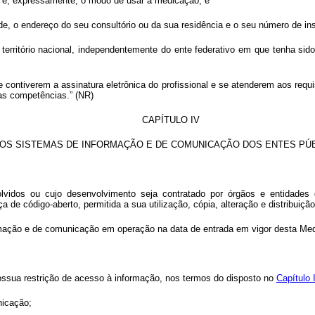
te e, expressamente, o modo de usar a medicação; e
úde, o endereço do seu consultório ou da sua residência e o seu número de ins
erritório nacional, independentemente do ente federativo em que tenha sido 
contiverem a assinatura eletrônica do profissional e se atenderem aos requis
as competências.” (NR)
CAPÍTULO IV
OS SISTEMAS DE INFORMAÇÃO E DE COMUNICAÇÃO DOS ENTES PÚ
dos ou cujo desenvolvimento seja contratado por órgãos e entidades da
 de código-aberto, permitida a sua utilização, cópia, alteração e distribuiçã
rmação e de comunicação em operação na data de entrada em vigor desta Med
ossua restrição de acesso à informação, nos termos do disposto no
Capítulo 
nicação;