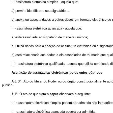
I - assinatura eletrônica simples - aquela que:
a) permite identificar o seu signatário; e
b) anexa ou associa dados a outros dados em formato eletrônico do s
II - assinatura eletrônica avançada - aquela que:
a) está associada ao signatário de maneira unívoca;
b) utiliza dados para a criação de assinatura eletrônica cujo signatá
c) está relacionada aos dados a ela associados de tal modo que qualq
III - assinatura eletrônica qualificada - aquela que utiliza certificado
Aceitação de assinaturas eletrônicas pelos entes públicos
Art. 3º Ato do titular do Poder ou do órgão constitucionalmente au
público.
§ 1º O ato de que trata o
caput
observará o seguinte:
I - a assinatura eletrônica simples poderá ser admitida nas interaçõ
II - a assinatura eletrônica avançada poderá ser admitida: