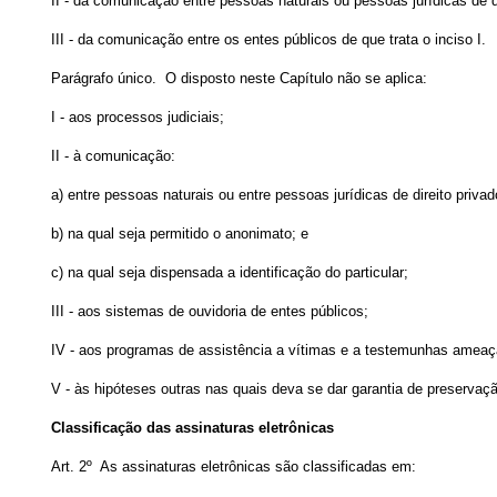
II - da comunicação entre pessoas naturais ou pessoas jurídicas de dir
III - da comunicação entre os entes públicos de que trata o inciso I.
Parágrafo único. O disposto neste Capítulo não se aplica:
I - aos processos judiciais;
II - à comunicação:
a) entre pessoas naturais ou entre pessoas jurídicas de direito privad
b) na qual seja permitido o anonimato; e
c) na qual seja dispensada a identificação do particular;
III - aos sistemas de ouvidoria de entes públicos;
IV - aos programas de assistência a vítimas e a testemunhas ameaç
V - às hipóteses outras nas quais deva se dar garantia de preservação
Classificação das assinaturas eletrônicas
Art. 2º As assinaturas eletrônicas são classificadas em: