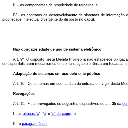
III - os componentes de propriedade de terceiros; e
IV - os contratos de desenvolvimento de sistemas de informação 
propriedade intelectual divergente do disposto no
caput
.
Não obrigatoriedade de uso de sistema eletrônico
Art. 9º O disposto nesta Medida Provisória não estabelece obrigaçã
de disponibilizarem mecanismos de comunicação eletrônica em todas as hip
Adaptação de sistemas em uso pelo ente público
Art. 10. Os sistemas em uso na data de entrada em vigor desta Medi
Revogações
Art. 11. Ficam revogados os seguintes dispositivos do art. 35 da
Lei
I - as
alíneas “a
”, “
b
” e
“c” do
caput
; e
II - o
parágrafo único
.