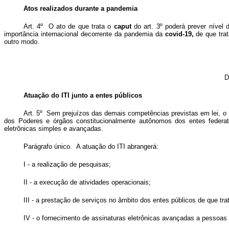
Atos realizados durante a pandemia
Art. 4º O ato de que trata o
caput
do art. 3º poderá prever nível
importância internacional decorrente da pandemia da
covid-19,
de que tra
outro modo.
D
Atuação do ITI junto a entes públicos
Art. 5º Sem prejuízos das demais competências previstas em lei, o I
dos Poderes e órgãos constitucionalmente autônomos dos entes federativo
eletrônicas simples e avançadas.
Parágrafo único. A atuação do ITI abrangerá:
I - a realização de pesquisas;
II - a execução de atividades operacionais;
III - a prestação de serviços no âmbito dos entes públicos de que tra
IV - o fornecimento de assinaturas eletrônicas avançadas a pessoas 