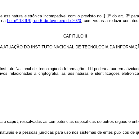
 de assinatura eletrônica incompatível com o previsto no § 1º do art. 3º pa
ta a
Lei nº 13.979, de 6 de fevereiro de 2020
, com vistas a reduzir contatos
CAPITULO II
A ATUAÇÃO DO INSTITUTO NACIONAL DE TECNOLOGIA DA INFORMAÇÃO
nstituto Nacional de Tecnologia da Informação - ITI poderá atuar em atividad
s relacionadas à criptografia, às assinaturas e identificações eletrônicas
ta o
caput
, ressalvadas as competências específicas de outros órgãos e ent
naturais e a pessoas jurídicas para uso nos sistemas de entes públicos de q