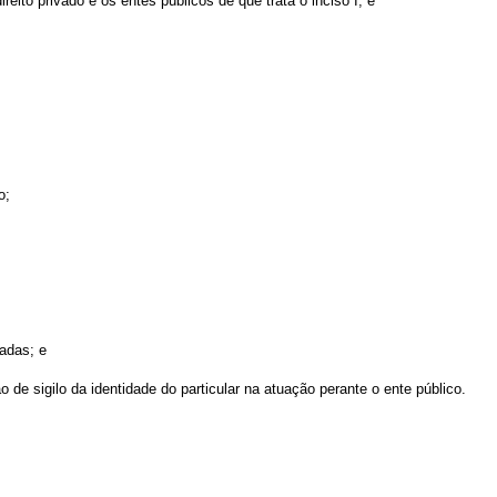
eito privado e os entes públicos de que trata o inciso I; e
o;
adas; e
 de sigilo da identidade do particular na atuação perante o ente público.