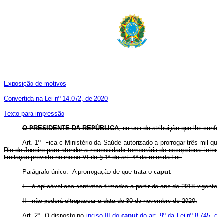
Exposição de motivos
Convertida na Lei nº 14.072, de 2020
Texto para impressão
O PRESIDENTE DA REPÚBLICA
, no uso da atribuição que lhe conf
Art. 1º Fica o Ministério da Saúde autorizado a prorrogar três mil 
Rio de Janeiro para atender a necessidade temporária de excepcional int
limitação prevista no inciso VI do § 1º do art. 4º da referida Lei.
Parágrafo único. A prorrogação de que trata o
caput
:
I - é aplicável aos contratos firmados a partir do ano de 2018 vigent
II - não poderá ultrapassar a data de 30 de novembro de 2020.
Art. 2º O disposto no
inciso III do
caput
do art. 9º da Lei nº 8.745, 