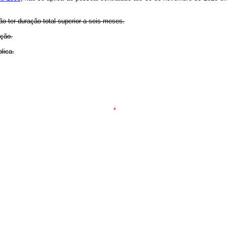
o ter duração total superior a seis meses.
ação.
lica.
*