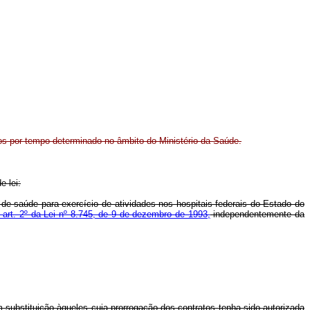
tos por tempo determinado no âmbito do Ministério da Saúde.
e lei:
s de saúde para exercício de atividades nos hospitais federais do Estado do
art. 2º da Lei nº 8.745, de 9 de dezembro de 1993,
independentemente da
 substituição àqueles cuja prorrogação dos contratos tenha sido autorizada