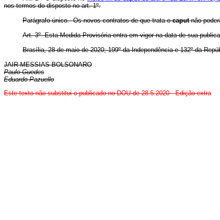
nos termos do disposto no art. 1º.
Parágrafo único. Os novos contratos de que trata o
caput
não poderã
Art. 3º Esta Medida Provisória entra em vigor na data de sua public
Brasília, 28 de maio de 2020; 199º da Independência e 132º da Repúb
JAIR MESSIAS BOLSONARO
Paulo Guedes
Eduardo Pazuello
Este texto não substitui o publicado no DOU de 28.5.2020 -
Edição extra