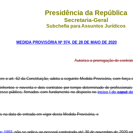
Presidência da República
Secretaria-Geral
Subchefia para Assuntos Jurídicos
MEDIDA PROVISÓRIA Nº 974, DE 28 DE MAIO DE 2020
Autoriza a prorrogação de contra
ere o art. 62 da Constituição, adota a seguinte Medida Provisória, com força d
quinhentos e noventa e dois contratos por tempo determinado de profissionai
eresse público, firmados com fundamento no disposto no
inciso I do
caput
do 
es na data de entrada em vigor desta Medida Provisória; e
de 1993
, não se aplica ao pessoal contratado até 30 de novembro de 2020 em