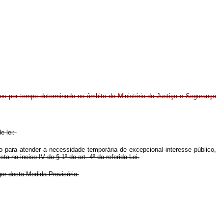
tos por tempo determinado no âmbito do Ministério da Justiça e Segurança
e lei:
o para atender a necessidade temporária de excepcional interesse público,
ta no inciso IV do § 1º do art. 4º da referida Lei.
gor desta Medida Provisória.