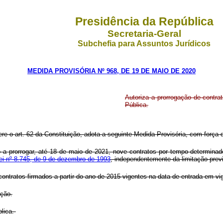
Presidência da República
Secretaria-Geral
Subchefia para Assuntos Jurídicos
MEDIDA PROVISÓRIA Nº 968, DE 19 DE MAIO DE 2020
Autoriza a prorrogação de contra
Pública.
re o art. 62 da Constituição, adota a seguinte Medida Provisória, com força d
o a prorrogar, até 18 de maio de 2021, nove contratos por tempo determinad
Lei nº 8.745, de 9 de dezembro de 1993
, independentemente da limitação previs
contratos firmados a partir do ano de 2015 vigentes na data de entrada em vi
ação.
blica.