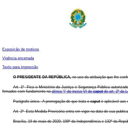
Exposição de motivos
Vigência encerrada
Texto para impressão
O PRESIDENTE DA REPÚBLICA,
no uso da atribuição que lhe confe
Art. 1º Fica o Ministério da Justiça e Segurança Pública autorizad
firmados com fundamento na
alínea “i” do inciso VI do
caput
do art. 2º da 
Parágrafo único. A prorrogação de que trata o
caput
é aplicável aos 
Art. 2º Esta Medida Provisória entra em vigor na data de sua public
Brasília, 19 de maio de 2020; 199º da Independência e 132º da Repú