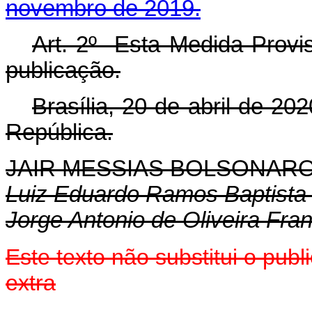
novembro de 2019.
Art. 2º Esta Medida Provis
publicação.
Brasília, 20 de abril de 2
República.
JAIR MESSIAS BOLSONAR
Luiz Eduardo Ramos Baptista 
Jorge Antonio de Oliveira Fra
Este texto não substitui o pu
extra