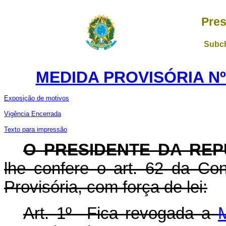
Pres
Subch
MEDIDA PROVISÓRIA Nº 
Exposição de motivos
Vigência Encerrada
Texto para impressão
O PRESIDENTE DA REP
lhe confere o art. 62 da Con
Provisória, com força de lei:
Art. 1º Fica revogada a
M