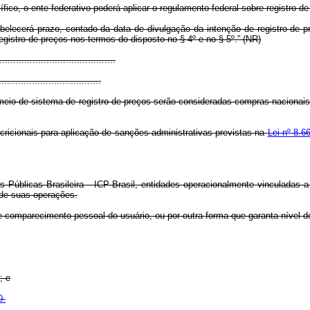
ico, o ente federativo poderá aplicar o regulamento federal sobre registro de
lecerá prazo, contado da data de divulgação da intenção de registro de pre
gistro de preços nos termos do disposto no § 4º e no § 5º.” (NR)
..............................
.....................................
meio de sistema de registro de preços serão consideradas compras nacionais
ricionais para aplicação de sanções administrativas previstas na
Lei nº 8.6
 Públicas Brasileira - ICP-Brasil, entidades operacionalmente vinculadas a 
 de suas operações.
te comparecimento pessoal do usuário, ou por outra forma que garanta nível 
; e
0.