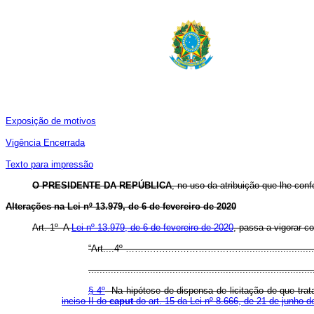
Exposição de motivos
Vigência Encerrada
Texto para impressão
O PRESIDENTE DA REPÚBLICA
, no uso da atribuição que lhe conf
Alterações na Lei nº 13.979, de 6 de fevereiro de 2020
Art. 1º A
Lei nº 13.979, de 6 de fevereiro de 2020
, passa a vigorar c
“Art....4º …………………………………...............................
................................................................................
§ 4º
Na hipótese de dispensa de licitação de que tra
inciso II do
caput
do art. 15 da Lei nº 8.666, de 21 de junho 