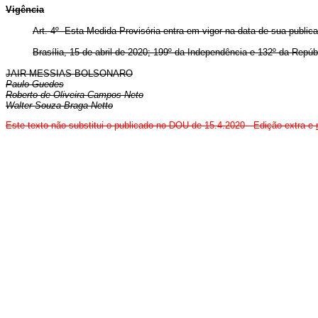
Vigência
Art. 4º Esta Medida Provisória entra em vigor na data de sua public
Brasília, 15 de abril de 2020; 199º da Independência e 132º da Repúb
JAIR MESSIAS BOLSONARO
Paulo Guedes
Roberto de Oliveira Campos Neto
Walter Souza Braga Netto
Este texto não substitui o publicado no DOU de 15.4.2020 - Edição extra e