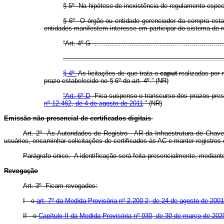
§ 5º Na hipótese de inexistência de regulamento específ
§ 6º O órgão ou entidade gerenciador da compra estabe
entidades manifestem interesse em participar do sistema de re
“Art. 4º-G ……………………………………...............................
................................................................................
§ 4º
As licitações de que trata o
caput
realizadas por 
prazo estabelecido no § 6º do art. 4º.” (NR)
“Art. 6º-D
Fica suspenso o transcurso dos prazos presc
nº 12.462, de 4 de agosto de 2011
.” (NR)
Emissão não presencial de certificados digitais
Art. 2º Às Autoridades de Registro - AR da Infraestrutura de Chaves
usuários, encaminhar solicitações de certificados às AC e manter registros
Parágrafo único. A identificação será feita presencialmente, median
Revogação
Art. 3º Ficam revogados:
I - o
art. 7º da Medida Provisória nº 2.200-2, de 24 de agosto de 2001
II - o
Capítulo II da Medida Provisória nº 930, de 30 de março de 202