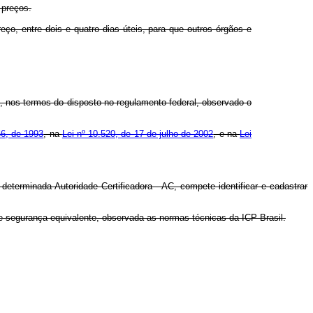
 preços.
ço, entre dois e quatro dias úteis, para que outros órgãos e
, nos termos do disposto no regulamento federal, observado o
66, de 1993
, na
Lei nº 10.520, de 17 de julho de 2002
, e na
Lei
determinada Autoridade Certificadora - AC, compete identificar e cadastrar
de segurança equivalente, observada as normas técnicas da ICP-Brasil.