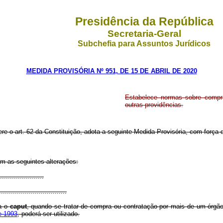
Presidência da República
Secretaria-Geral
Subchefia para Assuntos Jurídicos
MEDIDA PROVISÓRIA Nº 951, DE 15 DE ABRIL DE 2020
Estabelece normas sobre compras
outras providências.
ere o art. 62 da Constituição, adota a seguinte Medida Provisória, com força d
om as seguintes alterações:
................
..................................
ta o
caput
, quando se tratar de compra ou contratação por mais de um órgão 
de 1993
, poderá ser utilizado.