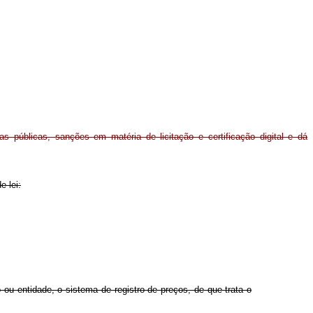
 públicas, sanções em matéria de licitação e certificação digital e dá
e lei:
ou entidade, o sistema de registro de preços, de que trata o