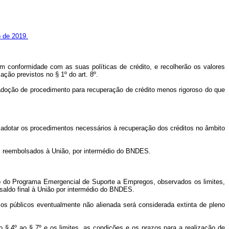
o de 2019.
em conformidade com as suas políticas de crédito, e recolherão os valores
ão previstos no § 1º do art. 8º.
 a adoção de procedimento para recuperação de crédito menos rigoroso do que
e adotar os procedimentos necessários à recuperação dos créditos no âmbito
rem reembolsados à União, por intermédio do BNDES.
ito do Programa Emergencial de Suporte a Empregos, observados os limites,
 saldo final à União por intermédio do BNDES.
ursos públicos eventualmente não alienada será considerada extinta de pleno
§ 4º ao § 7º e os limites, as condições e os prazos para a realização de