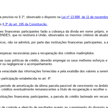
sa prevista no § 1º, observado o disposto na
Lei nº 13.898, de 11 de novembr
no
§ 3º do art. 195 da Constituição.
ões financeiras participantes farão a cobrança da dívida em nome próprio, 
DES, que os restituirá à União, observados os mesmos critérios de atualizaç
icos, não se admitirá, por parte das instituições financeiras participantes,
 despesas necessárias para a recuperação dos créditos inadimplidos.
 as suas políticas de crédito, deverão empregar os seus melhores esforços 
r ou negligenciar o acompanhamento.
ela veracidade das informações fornecidas e pela exatidão dos valores a se
participação estabelecida no art. 4º.
ós o período de amortização da última parcela passível de vencimento no âmb
s créditos eventualmente remanescentes a título de recuperação e recolher o
nstituições financeiras participantes, a parcela do crédito lastreado em rec
e controle e aferição de resultados quanto ao cumprimento do disposto no 