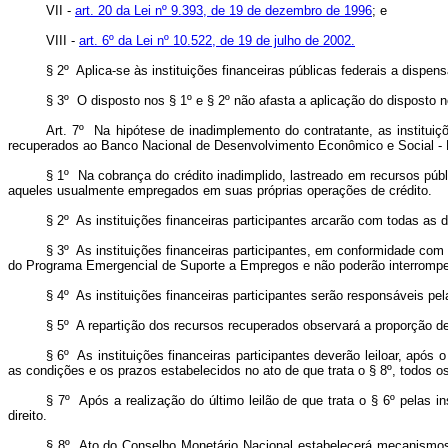
VII -
art. 20 da Lei nº 9.393, de 19 de dezembro de 1996
; e
VIII -
art. 6º da Lei nº 10.522, de 19 de julho de 2002.
§ 2º Aplica-se às instituições financeiras públicas federais a dispen
§ 3º O disposto nos § 1º e § 2º não afasta a aplicação do disposto 
Art. 7º Na hipótese de inadimplemento do contratante, as instituiç
recuperados ao Banco Nacional de Desenvolvimento Econômico e Social - BN
§ 1º Na cobrança do crédito inadimplido, lastreado em recursos públ
aqueles usualmente empregados em suas próprias operações de crédito.
§ 2º As instituições financeiras participantes arcarão com todas as
§ 3º As instituições financeiras participantes, em conformidade com
do Programa Emergencial de Suporte a Empregos e não poderão interrompe
§ 4º As instituições financeiras participantes serão responsáveis p
§ 5º A repartição dos recursos recuperados observará a proporção de 
§ 6º As instituições financeiras participantes deverão leiloar, ap
as condições e os prazos estabelecidos no ato de que trata o § 8º, todos o
§ 7º Após a realização do último leilão de que trata o § 6º pelas i
direito.
§ 8º Ato do Conselho Monetário Nacional estabelecerá mecanismos d