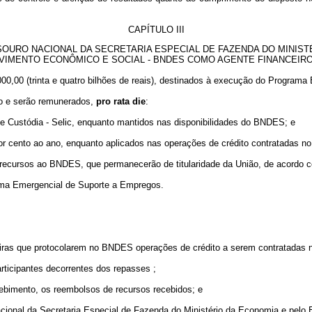
CAPÍTULO III
SOURO NACIONAL DA
SECRETARIA ESPECIAL DE FAZENDA
DO MINIST
IMENTO ECONÔMICO E SOCIAL - BNDES COMO AGENTE FINANCEIRO
00,00 (trinta e quatro bilhões de reais), destinados à execução do Program
ão e serão remunerados,
pro rata die
:
 de Custódia - Selic, enquanto mantidos nas disponibilidades do BNDES; e
os por cento ao ano, enquanto aplicados nas operações de crédito contratada
 recursos ao BNDES, que permanecerão de titularidade da União, de acordo c
ama Emergencial de Suporte a Empregos.
anceiras que protocolarem no BNDES operações de crédito a serem contratada
articipantes decorrentes dos repasses ;
ecebimento, os reembolsos de recursos recebidos; e
acional da
Secretaria Especial de Fazenda
do Ministério da Economia e pelo B