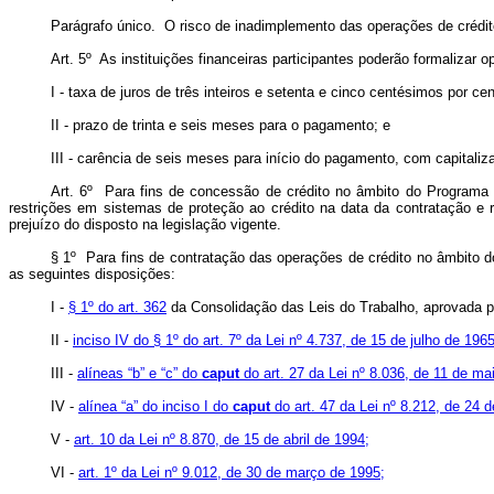
Parágrafo único. O risco de inadimplemento das operações de crédit
Art. 5º As instituições financeiras participantes poderão formaliza
I - taxa de juros de três inteiros e setenta e cinco centésimos por ce
II - prazo de trinta e seis meses para o pagamento; e
III - carência de seis meses para início do pagamento, com capitaliz
Art. 6º Para fins de concessão de crédito no âmbito do Programa Em
restrições em sistemas de proteção ao crédito na data da contratação e 
prejuízo do disposto na legislação vigente.
§ 1º Para fins de contratação das operações de crédito no âmbito d
as seguintes disposições:
I -
§ 1º do art. 362
da Consolidação das Leis do Trabalho, aprovada pe
II -
inciso IV do § 1º do art. 7º da Lei nº 4.737, de 15 de julho de 1965
III -
alíneas “b” e “c” do
caput
do art. 27 da Lei nº 8.036, de 11 de ma
IV -
alínea “a” do inciso I do
caput
do art. 47 da Lei nº 8.212, de 24 d
V -
art. 10 da Lei nº 8.870, de 15 de abril de 1994;
VI -
art. 1º da Lei nº 9.012, de 30 de março de 1995;