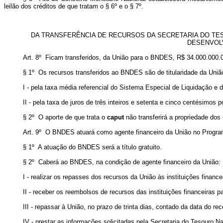
leilão dos créditos de que tratam o § 6º e o § 7º.
DA TRANSFERÊNCIA DE RECURSOS DA SECRETARIA DO TE
DESENVOLV
Art. 8º Ficam transferidos, da União para o BNDES, R$ 34.000.000.0
§ 1º Os recursos transferidos ao BNDES são de titularidade da Uni
I - pela taxa média referencial do Sistema Especial de Liquidação e
II - pela taxa de juros de três inteiros e setenta e cinco centésim
§ 2º O aporte de que trata o
caput
não transferirá a propriedade dos
Art. 9º O BNDES atuará como agente financeiro da União no Progr
§ 1º A atuação do BNDES será a título gratuito.
§ 2º Caberá ao BNDES, na condição de agente financeiro da União:
I - realizar os repasses dos recursos da União às instituições fin
II - receber os reembolsos de recursos das instituições financeiras p
III - repassar à União, no prazo de trinta dias, contado da data do r
IV - prestar as informações solicitadas pela Secretaria do Tesouro N