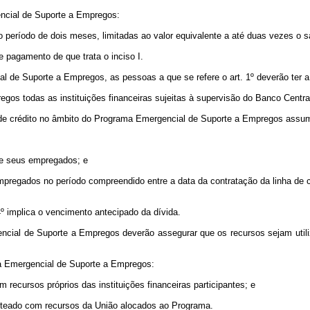
ncial de Suporte a Empregos:
lo período de dois meses, limitadas ao valor equivalente a até duas vezes o 
 pagamento de que trata o inciso I.
 de Suporte a Empregos, as pessoas a que se refere o art. 1º deverão ter a s
os todas as instituições financeiras sujeitas à supervisão do Banco Central
s de crédito no âmbito do Programa Emergencial de Suporte a Empregos assum
 de seus empregados; e
 empregados no período compreendido entre a data da contratação da linha de 
º implica o vencimento antecipado da dívida.
rgencial de Suporte a Empregos deverão assegurar que os recursos sejam ut
ma Emergencial de Suporte a Empregos:
 recursos próprios das instituições financeiras participantes; e
custeado com recursos da União alocados ao Programa.