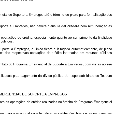
ncial de Suporte a Empregos até o término do prazo para formalização dos
Suporte a Empregos, não haverá cláusula
del credere
nem remuneração às
s operações de crédito, especialmente quanto ao cumprimento da finalidade
públicos.
e Suporte a Empregos, a União ficará sub-rogada automaticamente, de pleno
entes das respectivas operações de crédito lastreadas em recursos públicos
 âmbito do Programa Emergencial de Suporte a Empregos, com vistas ao seu
tilizadas para pagamento da dívida pública de responsabilidade do Tesouro
EMERGENCIAL DE SUPORTE A EMPREGOS
s para as operações de crédito realizadas no âmbito do Programa Emergencial
para operacionalizar e fiscalizar as instituições financeiras participantes