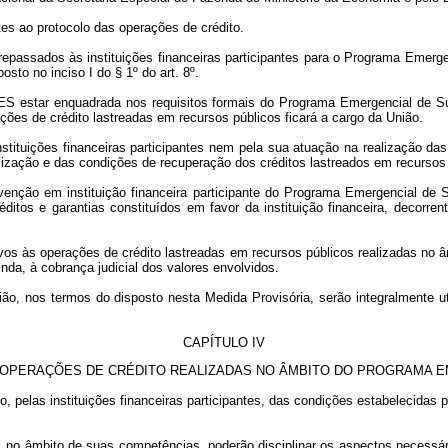
es ao protocolo das operações de crédito.
passados às instituições financeiras participantes para o Programa Emerge
sto no inciso I do § 1º do art. 8º.
DES estar enquadrada nos requisitos formais do Programa Emergencial de 
rações de crédito lastreadas em recursos públicos ficará a cargo da União.
stituições financeiras participantes nem pela sua atuação na realização da
lização e das condições de recuperação dos créditos lastreados em recursos 
tervenção em instituição financeira participante do Programa Emergencial d
éditos e garantias constituídos em favor da instituição financeira, decorr
vos às operações de crédito lastreadas em recursos públicos realizadas no
nda, à cobrança judicial dos valores envolvidos.
ão, nos termos do disposto nesta Medida Provisória, serão integralmente u
CAPÍTULO IV
 OPERAÇÕES DE CRÉDITO REALIZADAS NO ÂMBITO DO PROGRAMA 
o, pelas instituições financeiras participantes, das condições estabelecida
no âmbito de suas competências, poderão disciplinar os aspectos necessários 