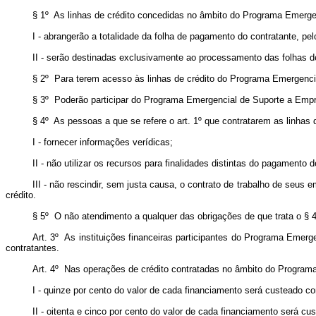
§ 1º As linhas de crédito concedidas no âmbito do Programa Emerge
I - abrangerão a totalidade da folha de pagamento do contratante, pe
II - serão destinadas exclusivamente ao processamento das folhas de
§ 2º Para terem acesso às linhas de crédito do Programa Emergencial
§ 3º Poderão participar do Programa Emergencial de Suporte a Empreg
§ 4º As pessoas a que se refere o art. 1º que contratarem as linha
I - fornecer informações verídicas;
II - não utilizar os recursos para finalidades distintas do pagamento
III - não rescindir, sem justa causa, o contrato de trabalho de seus
crédito.
§ 5º O não atendimento a qualquer das obrigações de que trata o § 4
Art. 3º As instituições financeiras participantes do Programa Eme
contratantes.
Art. 4º Nas operações de crédito contratadas no âmbito do Progra
I - quinze por cento do valor de cada financiamento será custeado com
II - oitenta e cinco por cento do valor de cada financiamento será 