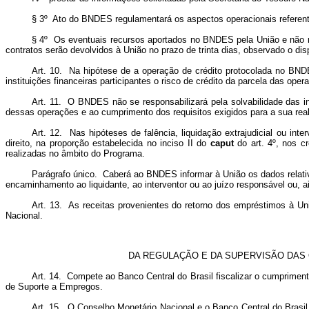
§ 3º Ato do BNDES regulamentará os aspectos operacionais referent
§ 4º Os eventuais recursos aportados no BNDES pela União e não re
contratos serão devolvidos à União no prazo de trinta dias, observado o dispo
Art. 10. Na hipótese de a operação de crédito protocolada no BN
instituições financeiras participantes o risco de crédito da parcela das ope
Art. 11. O BNDES não se responsabilizará pela solvabilidade das in
dessas operações e ao cumprimento dos requisitos exigidos para a sua rea
Art. 12. Nas hipóteses de falência, liquidação extrajudicial ou in
direito, na proporção estabelecida no inciso II do
caput
do art. 4º, nos cr
realizadas no âmbito do Programa.
Parágrafo único. Caberá ao BNDES informar à União os dados relati
encaminhamento ao liquidante, ao interventor ou ao juízo responsável ou, ai
Art. 13. As receitas provenientes do retorno dos empréstimos à Uni
Nacional.
DA REGULAÇÃO E DA SUPERVISÃO DAS
Art. 14. Compete ao Banco Central do Brasil fiscalizar o cumpriment
de Suporte a Empregos.
Art. 15. O Conselho Monetário Nacional e o Banco Central do Brasil, 