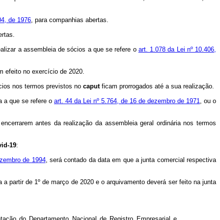
04, de 1976
, para companhias abertas.
ertas.
alizar a assembleia de sócios a que se refere o
art. 1.078 da Lei nº 10.406,
 efeito no exercício de 2020.
cios nos termos previstos no
caput
ficam prorrogados até a sua realização.
a a que se refere o
art. 44 da Lei nº 5.764, de 16 de dezembro de 1971
, ou o
encerrarem antes da realização da assembleia geral ordinária nos termos
vid-19
:
dezembro de 1994
, será contado da data em que a junta comercial respectiva
a a partir de 1º de março de 2020 e o arquivamento deverá ser feito na junta
tação do Departamento Nacional de Registro Empresarial e