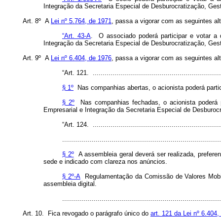
Integração da
Secretaria Especial de Desburocratização, Ges
Art. 8º A
Lei nº 5.764, de 1971
, passa a vigorar com as seguintes al
“Art. 43-A
. O associado poderá participar e votar a
Integração da
Secretaria Especial de Desburocratização, Ges
Art. 9º A
Lei nº 6.404, de 1976
, passa a vigorar com as seguintes al
“Art. 121. ..................................................................
§ 1º
Nas companhias abertas, o acionista poderá partic
§ 2º
Nas companhias fechadas, o acionista poderá pa
Empresarial e Integração da
Secretaria Especial de Desburoc
“Art. 124. ..................................................................
................................................................................
§ 2º
A assembleia geral deverá ser realizada, preferen
sede e indicado com clareza nos anúncios.
§ 2º-A
Regulamentação da Comissão de Valores Mobiliár
assembleia digital.
...............................................................................
Art. 10. Fica revogado o parágrafo único do
art. 121 da Lei nº 6.404