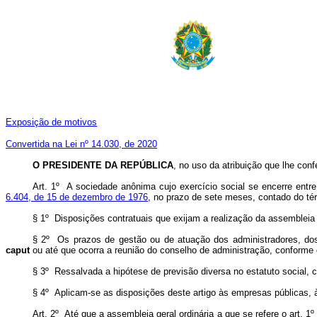
Exposição de motivos
Convertida na Lei nº 14.030, de 2020
O PRESIDENTE DA REPÚBLICA
,
no uso da atribuição que lhe confe
Art. 1º A sociedade anônima cujo exercício social se encerre entr
6.404, de 15 de dezembro de 1976
, no prazo de sete meses, contado do tér
§ 1º Disposições contratuais que exijam a realização da assembleia g
§ 2º Os prazos de gestão ou de atuação dos administradores, dos 
caput
ou até que ocorra a reunião do conselho de administração, conforme 
§ 3º Ressalvada a hipótese de previsão diversa no estatuto social, 
§ 4º Aplicam-se as disposições deste artigo às empresas públicas,
Art. 2º Até que a assembleia geral ordinária a que se refere o art. 1