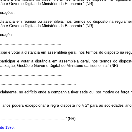
tão e Governo Digital do Ministério da Economia
.” (NR)
terações:
 distância em reunião ou assembleia, nos termos do disposto na regulame
tão e Governo Digital do Ministério da Economia
.” (NR)
terações:
...................................................
ipar e votar a distância em assembleia geral, nos termos do disposto na re
rticipar e votar a distância em assembleia geral, nos termos do dispos
ratização, Gestão e Governo Digital do Ministério da Economia
.” (NR)
.....................................................
.................................................................
cialmente, no edifício onde a companhia tiver sede ou, por motivo de força
ios poderá excepcionar a regra disposta no § 2º para as sociedades anônima
.........................................................” (NR)
, de 1976
.