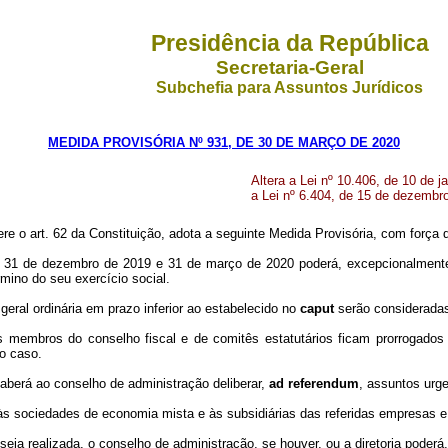
Presidência da República
Secretaria-Geral
Subchefia para Assuntos Jurídicos
MEDIDA PROVISÓRIA Nº 931, DE 30 DE MARÇO DE 2020
Altera a Lei nº 10.406, de 10 de j
a Lei nº 6.404, de 15 de dezembro
re o art. 62 da Constituição, adota a seguinte Medida Provisória, com força d
e 31 de dezembro de 2019 e 31 de março de 2020 poderá, excepcionalmente, 
mino do seu exercício social.
eral ordinária em prazo inferior ao estabelecido no
caput
serão consideradas
membros do conselho fiscal e de comitês estatutários ficam prorrogados a
o caso.
caberá ao conselho de administração deliberar,
ad referendum
, assuntos urg
 às sociedades de economia mista e às subsidiárias das referidas empresas 
º seja realizada, o conselho de administração, se houver, ou a diretoria pode