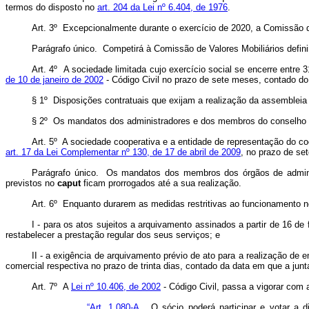
termos do disposto no
art. 204 da Lei nº 6.404, de 1976
.
Art. 3º Excepcionalmente durante o exercício de 2020, a Comissão d
Parágrafo único. Competirá à Comissão de Valores Mobiliários defi
Art. 4º A sociedade limitada cujo exercício social se encerre entr
de 10 de janeiro de 2002
- Código Civil no prazo de sete meses, contado do 
§ 1º Disposições contratuais que exijam a realização da assembleia 
§ 2º Os mandatos dos administradores e dos membros do conselho fi
Art. 5º A sociedade cooperativa e a entidade de representação do co
art. 17 da Lei Complementar nº 130, de 17 de abril de 2009
, no prazo de se
Parágrafo único. Os mandatos dos membros dos órgãos de administr
previstos no
caput
ficam prorrogados até a sua realização.
Art. 6º Enquanto durarem as medidas restritivas ao funcionamento 
I - para os atos sujeitos a arquivamento assinados a partir de 16 de
restabelecer a prestação regular dos seus serviços; e
II - a exigência de arquivamento prévio de ato para a realização de 
comercial respectiva no prazo de trinta dias, contado da data em que a jun
Art. 7º A
Lei nº 10.406, de 2002
- Código Civil, passa a vigorar com 
“Art. 1.080-A.
O sócio poderá participar e votar a d