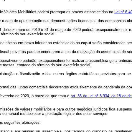
e Valores Mobiliários poderá prorrogar os prazos estabelecidos na
Lei nº 6.4
nir a data de apresentação das demonstrações financeiras das companhias ab
e 31 de dezembro de 2019 e 31 de março de 2020 poderá, excepcionalmente, re
término do seu exercício social.
de sócios em prazo inferior ao estabelecido no
caput
serão consideradas sem
scal previstos para se encerrarem antes da realização da assembleia de só
operativismo poderão, excepcionalmente, realizar a assembleia geral ordinári
te meses, contado do término do seu exercício social.
ação e fiscalização e dos outros órgãos estatutários previstos para se 
normal das juntas comerciais decorrentes exclusivamente da pandemia da
co
 fevereiro de 2020, o prazo de que trata o
art. 36 da Lei nº 8.934, de 18 de 
emissões de valores mobiliários e para outros negócios jurídicos fica suspens
ta comercial restabelecer a prestação regular dos seus serviços.
as seguintes alterações:
istância em reunião ou assembleia, nos termos do disposto na regulamen