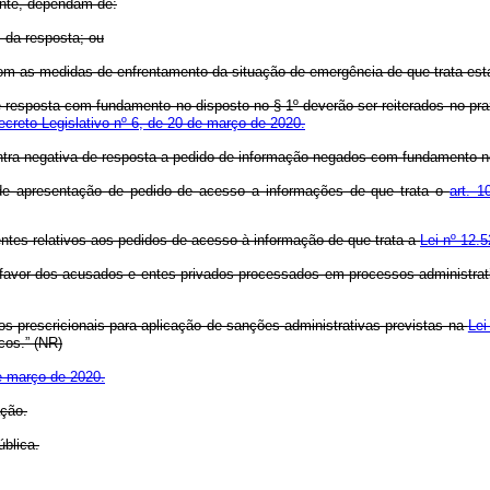
ente, dependam de:
 da resposta; ou
o com as medidas de enfrentamento da situação de emergência de que trata esta
resposta com fundamento no disposto no § 1º deverão ser reiterados no praz
ecreto Legislativo nº 6, de 20 de março de 2020.
ntra negativa de resposta a pedido de informação negados com fundamento no
 de apresentação de pedido de acesso a informações de que trata o
art. 1
ntes relativos aos pedidos de acesso à informação de que trata a
Lei nº 12.5
vor dos acusados e entes privados processados em processos administrativ
s prescricionais para aplicação de sanções administrativas previstas na
Lei
cos.” (NR)
de março de 2020.
ação.
blica.