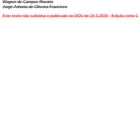
Wagner de Campos Rosário
Jorge Antonio de Oliveira Francisco
Este texto não substitui o publicado no DOU de 23.3.2020 -
Edição extra-C