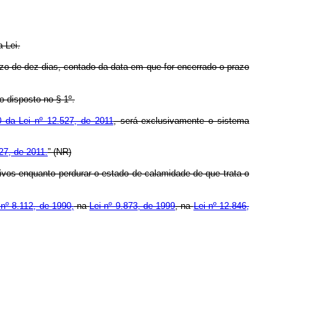
 Lei.
o de dez dias, contado da data em que for encerrado o prazo
 disposto no § 1º.
0 da Lei nº 12.527, de 2011
, será exclusivamente o sistema
27, de 2011.
” (NR)
os enquanto perdurar o estado de calamidade de que trata o
 nº 8.112, de 1990,
na
Lei nº 9.873, de 1999
, na
Lei nº 12.846,