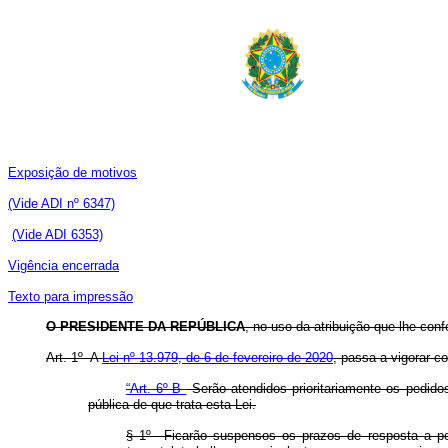
Exposição de motivos
(Vide ADI nº 6347)
(Vide ADI 6353)
Vig
ência encerrada
Texto para impressão
O PRESIDENTE DA REPÚBLICA
, no uso da atribuição que lhe conf
Art. 1º A
Lei nº 13.979, de 6 de fevereiro de 2020
, passa a vigorar c
“Art. 6º-B
Serão atendidos prioritariamente os pedido
pública de que trata esta Lei.
§ 1º Ficarão suspensos os prazos de resposta a ped