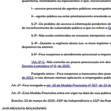
quarentena, teletrabalho ou equivalentes e que, necessariam
I - acesso presencial de agentes públicos encarregados
II - agente público ou setor prioritariamente envolvid
§ 2º Os pedidos de acesso à informação pendentes de 
de reconhecimento de calamidade pública a que se refere o
D
§ 3º Não serão conhecidos os recursos interpostos co
§ 4º Durante a vigência desta Lei, o meio legítimo
disponível na internet.
§ 5º Fica suspenso o atendimento presencial a requere
“Art. 6º-C
Não correrão os prazos processuais em desfa
Decreto Legislativo nº 6, de 2020.
Parágrafo único. Fica suspenso o transcurso dos prazo
de 2013
, e nas demais normas aplicáveis a empregados públi
Art. 2º Fica revogado o
art. 18 da Medida Provisória nº 927, de 22 
Art. 3º Esta Medida Provisória entra em vigor na data de sua public
Brasília, 23 de março de 2020; 199º da Independência e 132º da Repú
JAIR MESSIAS BOLSONARO