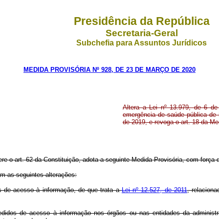
Presidência da República
Secretaria-Geral
Subchefia para Assuntos Jurídicos
MEDIDA PROVISÓRIA Nº 928, DE 23 DE MARÇO DE 2020
Altera a Lei nº 13.979, de 6 d
emergência de saúde pública de i
de 2019, e revoga o art. 18 da Me
ere o art. 62 da Constituição, adota a seguinte Medida Provisória, com força d
om as seguintes alterações:
s de acesso à informação, de que trata a
Lei nº 12.527, de 2011
, relacion
idos de acesso à informação nos órgãos ou nas entidades da administra