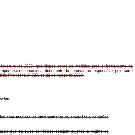
e fevereiro de 2020, que dispõe sobre as medidas para enfrentamento da
mportância internacional decorrente do coronavírus responsável pelo surto
dida Provisória nº 927, de 22 de março de 2020.
e lei:
ados com medidas de enfrentamento da emergência de saúde
ção pública cujos servidores estejam sujeitos a regime de