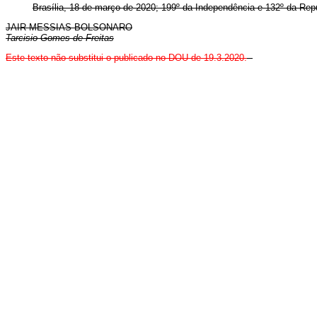
Brasília, 18 de março de 2020; 199º da Independência e 132º da Repú
JAIR MESSIAS BOLSONARO
Tarcisio Gomes de Freitas
Este texto não substitui o publicado no DOU de 19.3.2020.