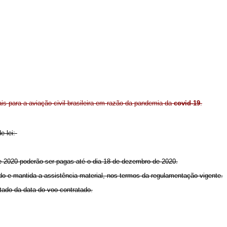
s para a aviação civil brasileira em razão da pandemia da
covid-19
.
e lei:
de 2020 poderão ser pagas até o dia 18 de dezembro de 2020.
o e mantida a assistência material, nos termos da regulamentação vigente.
tado da data do voo contratado.