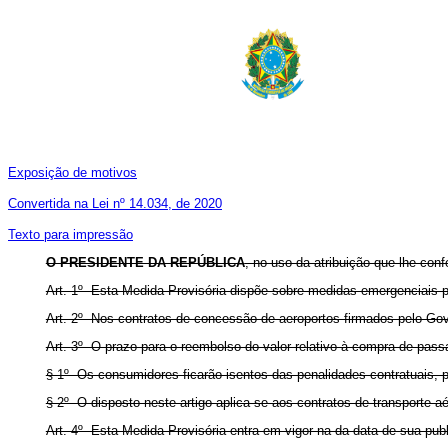
Exposição de motivos
Convertida na Lei nº 14.034, de 2020
Texto para impressão
O PRESIDENTE DA REPÚBLICA
, no uso da atribuição que lhe conf
Art. 1º Esta Medida Provisória dispõe sobre medidas emergenciais p
Art. 2º Nos contratos de concessão de aeroportos firmados pelo Gov
Art. 3º O prazo para o reembolso do valor relativo à compra de pas
§ 1º Os consumidores ficarão isentos das penalidades contratuais, p
§ 2º O disposto neste artigo aplica-se aos contratos de transporte 
Art. 4º Esta Medida Provisória entra em vigor na da data de sua pub