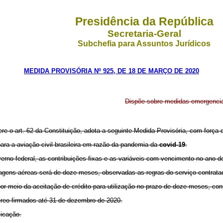
Presidência da República
Secretaria-Geral
Subchefia para Assuntos Jurídicos
MEDIDA PROVISÓRIA Nº 925, DE 18 DE MARÇO DE 2020
Dispõe sobre medidas emergenciai
ere o art. 62 da Constituição, adota a seguinte Medida Provisória, com força d
ara a aviação civil brasileira em razão da pandemia da
covid-19
.
erno federal, as contribuições fixas e as variáveis com vencimento no ano 
sagens aéreas será de doze meses, observadas as regras do serviço contratad
or meio da aceitação de crédito para utilização no prazo de doze meses, con
aéreo firmados até 31 de dezembro de 2020.
licação.