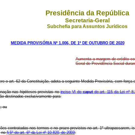
Presidência da República
Secretaria-Geral
Subchefia para Assuntos Jurídicos
MEDIDA PROVISÓRIA Nº 1.006, DE 1º DE OUTUBRO DE 2020
Aumenta a margem de crédito con
Geral de Previdência Social dura
ere o art. 62 da Constituição, adota a seguinte Medida Provisória, com força d
gnação nas hipóteses previstas no
inciso VI do
caput
do art. 115 da Lei nº 8
erão destinados exclusivamente para:
; ou
nações contratadas nos termos e no prazo previstos no art. 1º ultrapassarem
e no
§ 5º do art. 6º da Lei nº 10.820, de 2003
: