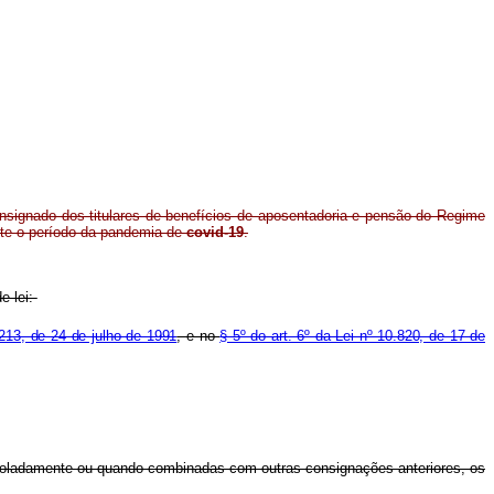
signado dos titulares de benefícios de aposentadoria e pensão do Regime
nte o período da pandemia de
covid-19
.
e lei:
.213, de 24 de julho de 1991
, e no
§ 5º do art. 6º da Lei nº 10.820, de 17 de
, isoladamente ou quando combinadas com outras consignações anteriores, os