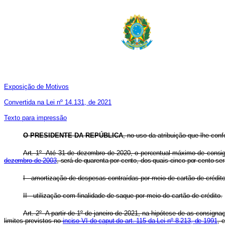
Exposição de Motivos
Convertida na Lei nº 14.131, de 2021
Texto para impressão
O PRESIDENTE DA REPÚBLICA
, no uso da atribuição que lhe conf
Art. 1º Até 31 de dezembro de 2020, o percentual máximo de consi
dezembro de 2003
, será de quarenta por cento, dos quais cinco por cento s
I - amortização de despesas contraídas por meio de cartão de crédito
II - utilização com finalidade de saque por meio do cartão de crédito.
Art. 2º A partir de 1º de janeiro de 2021, na hipótese de as consig
limites previstos no
inciso VI do caput do art. 115 da Lei nº 8.213, de 1991
, 