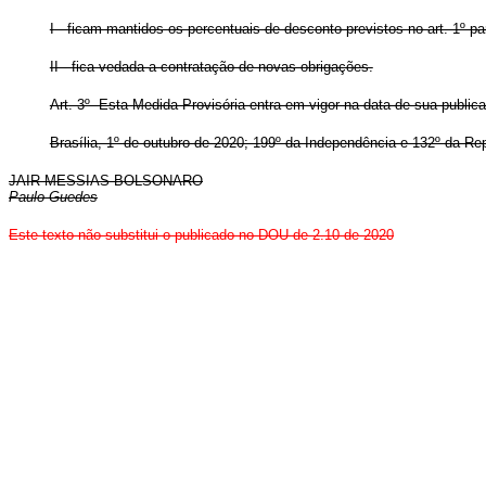
I - ficam mantidos os percentuais de desconto previstos no art. 1º p
II - fica vedada a contratação de novas obrigações.
Art. 3º Esta Medida Provisória entra em vigor na data de sua public
Brasília, 1º de outubro de 2020; 199º da Independência e 132º da Re
JAIR MESSIAS BOLSONARO
Paulo Guedes
Este texto não substitui o publicado no DOU de 2.10 de 2020