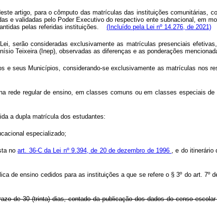
º deste artigo, para o cômputo das matrículas das instituições comunitárias, 
idas e validadas pelo Poder Executivo do respectivo ente subnacional, em mo
antidas pelas referidas instituições.
(Incluído pela Lei nº 14.276, de 2021)
a Lei, serão consideradas exclusivamente as matrículas presenciais efetiva
ísio Teixeira (Inep), observadas as diferenças e as ponderações mencionadas
dos e seus Municípios, considerando-se exclusivamente as matrículas nos re
na rede regular de ensino, em classes comuns ou em classes especiais de 
ida a dupla matrícula dos estudantes:
cacional especializado;
ista no
art. 36-C da Lei nº 9.394, de 20 de dezembro de 1996
, e do itinerári
ica de ensino cedidos para as instituições a que se refere o § 3º do art. 7
azo de 30 (trinta) dias, contado da publicação dos dados do censo escolar n