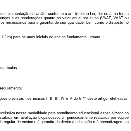
 complementação da União, conforme o art. 5º desta Lei, dar-se-á, na forma
erenças e as ponderações quanto ao valor anual por aluno (VAAF, VAAT ou
mos necessários para a garantia de sua qualidade, bem como o disposto no
 1 (um) para os anos iniciais do ensino fundamental urbano.
matrículas:
 regulamento;
 previstas nos incisos I, II, III, IV e V do § 4º deste artigo, efetivadas,
 exclusiva nessa modalidade para atendimento educacional especializado no
statada em avaliação biopsicossocial, periodicamente realizada por equipe
e regular de ensino e à garantia do direito à educação e à aprendizagem ao