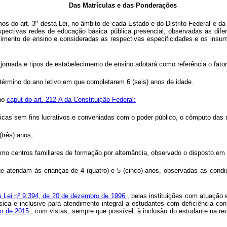
Das Matrículas e das Ponderações
s do art. 3º desta Lei, no âmbito de cada Estado e do Distrito Federal e da
pectivas redes de educação básica pública presencial, observadas as dif
cimento de ensino e consideradas as respectivas especificidades e os insu
jornada e tipos de estabelecimento de ensino adotará como referência o fator
 término do ano letivo em que completarem 6 (seis) anos de idade.
 no
caput do art. 212-A da Constituição Federal:
rópicas sem fins lucrativos e conveniadas com o poder público, o cômputo das 
(três) anos;
o centros familiares de formação por alternância, observado o disposto em
 atendam às crianças de 4 (quatro) e 5 (cinco) anos, observadas as condições
da Lei nº 9.394, de 20 de dezembro de 1996
, pelas instituições com atuação
ica e inclusive para atendimento integral a estudantes com deficiência con
lho de 2015
, com vistas, sempre que possível, à inclusão do estudante na red