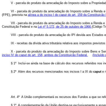
V - parcela do produto da arrecadação do Imposto sobre a Propriedade
VI - parcela do produto da arrecadação do Imposto sobre a Renda e 
(FPE), prevista na
alínea a do inciso I do caput do art. 159 da Constituição
VII - parcela do produto da arrecadação do Imposto sobre a Renda e 
Constituição Federal e na
Lei nº 5.172, de 25 de outubro de 1966
(Código Tr
VIII - parcela do produto da arrecadação do IPI devida aos Estados e 
IX - receitas da dívida ativa tributária relativa aos impostos previs
X - parcela do produto da arrecadação do Imposto sobre Bens e Serv
inciso IV do caput do art. 158, ambos da Constituição Federal.
(Incluído
§ 1º Inclui-se ainda na base de cálculo dos recursos referidos nos in
§ 2º Além dos recursos mencionados nos incisos I a IX do
caput
e 
Art. 4º A União complementará os recursos dos Fundos a que se refer
§ 1º A complementação da União destina-se exclusivamente a assegu