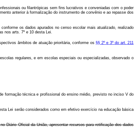
confessionais ou filantrópicas sem fins lucrativos e conveniadas com o poder
mento anterior à formalização do instrumento de convênio e ao repasse dos
s, conforme os dados apurados no censo escolar mais atualizado, realizado
 nos arts. 7º e 10 desta Lei.
spectivos âmbitos de atuação prioritária, conforme os
§§ 2º e 3º do art. 211
escolas regulares, e em escolas especiais ou especializadas, observado o
o de formação técnica e profissional do ensino médio, previsto no inciso V do
º desta Lei serão considerados como em efetivo exercício na educação básica
o Diário Oficial da União, apresentar recursos para retificação dos dados