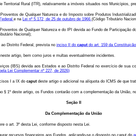
 Territorial Rural (ITR), relativamente a imóveis situados nos Municípios, pr
Proventos de Qualquer Natureza e do Imposto sobre Produtos Industrializado
 Federal
e na
Lei nº 5.172, de 25 de outubro de 1966
(Código Tributário Nacion
Proventos de Qualquer Natureza e do IPI devida ao Fundo de Participação dos
ibutário Nacional);
ao Distrito Federal, prevista no
inciso II do
caput
do art. 159 da Constituiçã
tos neste artigo, bem como juros e multas eventualmente incidentes.
iços (IBS) devida aos Estados e ao Distrito Federal no exercício de sua c
 pela Lei Complementar nº 227, de 2026)
cisos I a IX do
caput
deste artigo o adicional na alíquota do ICMS de que tra
no § 1º deste artigo, os Fundos contarão com a complementação da União, no
Seção II
Da Complementação da União
e o art. 3º desta Lei, conforme disposto nesta Lei.
rar recursos financeiros aos Fundos, aplicando-se o disposto no caput do
a