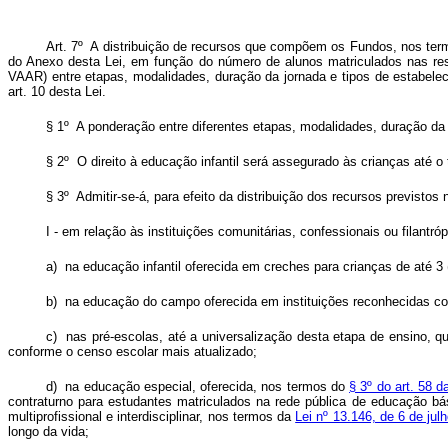
Art. 7º A distribuição de recursos que compõem os Fundos, nos termo
do Anexo desta Lei, em função do número de alunos matriculados nas res
VAAR) entre etapas, modalidades, duração da jornada e tipos de estabele
art. 10 desta Lei.
§ 1º A ponderação entre diferentes etapas, modalidades, duração da 
§ 2º O direito à educação infantil será assegurado às crianças até o
§ 3º Admitir-se-á, para efeito da distribuição dos recursos previstos
I - em relação às instituições comunitárias, confessionais ou filant
a) na educação infantil oferecida em creches para crianças de até 3 
b) na educação do campo oferecida em instituições reconhecidas com
c) nas pré-escolas, até a universalização desta etapa de ensino, que
conforme o censo escolar mais atualizado;
d) na educação especial, oferecida, nos termos do
§ 3º do art. 58 
contraturno para estudantes matriculados na rede pública de educação bás
multiprofissional e interdisciplinar, nos termos da
Lei nº 13.146, de 6 de ju
longo da vida;