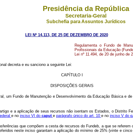
Presidência da República
Secretaria-Geral
Subchefia para Assuntos Jurídicos
LEI Nº 14.113, DE 25 DE DEZEMBRO DE 2020
Regulamenta o Fundo de Manut
Profissionais da Educação (Fundeb
Lei nº 11.494, de 20 de junho de 
nal decreta e eu sanciono a seguinte Lei:
CAPÍTULO I
DISPOSIÇÕES GERAIS
ederal, um Fundo de Manutenção e Desenvolvimento da Educação Básica e de V
artigo e a aplicação de seus recursos não isentam os Estados, o Distrito F
Federal
e no
inciso VI do
caput
e
parágrafo único do art. 10
e no
inciso V do
c
ferências que compõem a cesta de recursos do Fundeb, a que se referem os inc
referidos neste inciso garantam a aplicação do mínimo de 25% (vinte e cinc