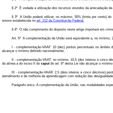
§ 2º É vedada a utilização dos recursos oriundos da arrecadação da 
§ 3º A União poderá utilizar, no máximo, 30% (trinta por cento) 
ensino estabelecida no
art. 212 da Constituição Federal.
§ 4º O não cumprimento do disposto neste artigo importará em crime
Art. 5º A complementação da União será equivalente a, no mínimo, 23%
I - complementação-VAAF: 10 (dez) pontos percentuais no âmbito de
alcançar o mínimo definido nacionalmente;
II - complementação-VAAT: no mínimo, 10,5 (dez inteiros e cinco déc
da alínea a do inciso II do
caput
do art. 6º desta Lei não alcançar o mínimo
III - complementação-VAAR: 2,5 (dois inteiros e cinco décimos) pon
atendimento e de melhoria da aprendizagem com redução das desigualdades,
Parágrafo único. A complementação da União, nas modalidades especi