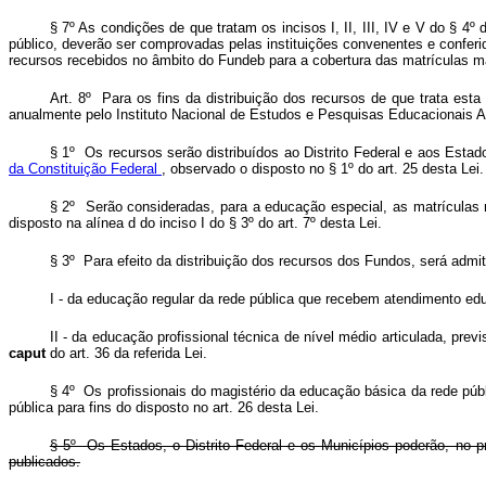
§ 7º As condições de que tratam os incisos I, II, III, IV e V do § 4
público, deverão ser comprovadas pelas instituições convenentes e confer
recursos recebidos no âmbito do Fundeb para a cobertura das matrículas m
Art. 8º Para os fins da distribuição dos recursos de que trata est
anualmente pelo Instituto Nacional de Estudos e Pesquisas Educacionais An
§ 1º Os recursos serão distribuídos ao Distrito Federal e aos Esta
da Constituição Federal
, observado o disposto no § 1º do art. 25 desta Lei.
§ 2º Serão consideradas, para a educação especial, as matrículas 
disposto na alínea d do inciso I do § 3º do art. 7º desta Lei.
§ 3º Para efeito da distribuição dos recursos dos Fundos, será admit
I - da educação regular da rede pública que recebem atendimento edu
II - da educação profissional técnica de nível médio articulada, prev
caput
do art. 36 da referida Lei.
§ 4º Os profissionais do magistério da educação básica da rede públ
pública para fins do disposto no art. 26 desta Lei.
§ 5º Os Estados, o Distrito Federal e os Municípios poderão, no pr
publicados.