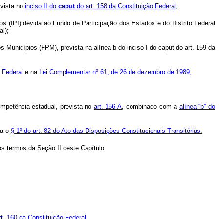
evista no
inciso II do
caput
do art. 158 da Constituição Federal;
s (IPI) devida ao Fundo de Participação dos Estados e do Distrito Federal
al);
 Municípios (FPM), prevista na alínea b do inciso I do caput do art. 159 da
o Federal
e na
Lei Complementar nº 61, de 26 de dezembro de 1989;
ompetência estadual, prevista no
art. 156-A
, combinado com a
alínea “b” do
ta o
§ 1º do art. 82 do Ato das Disposições Constitucionais Transitórias.
s termos da Seção II deste Capítulo.
rt. 160 da Constituição Federal.