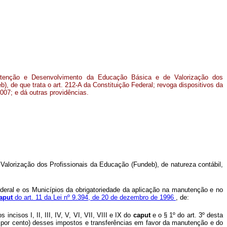
enção e Desenvolvimento da Educação Básica e de Valorização dos
), de que trata o art. 212-A da Constituição Federal; revoga dispositivos da
2007; e dá outras providências.
alorização dos Profissionais da Educação (Fundeb), de natureza contábil,
ederal e os Municípios da obrigatoriedade da aplicação na manutenção e no
aput
do art. 11 da Lei nº 9.394, de 20 de dezembro de 1996
, de:
isos I, II, III, IV, V, VI, VII, VIII e IX do
caput
e o § 1º do art. 3º desta
o por cento) desses impostos e transferências em favor da manutenção e do