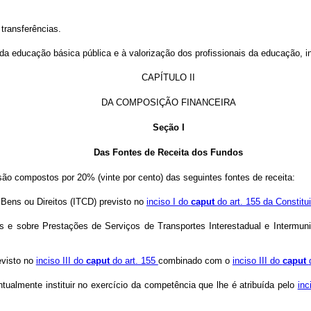
transferências.
 educação básica pública e à valorização dos profissionais da educação, i
CAPÍTULO II
DA COMPOSIÇÃO FINANCEIRA
Seção I
Das Fontes de Receita dos Fundos
são compostos por 20% (vinte por cento) das seguintes fontes de receita:
Bens ou Direitos (ITCD) previsto no
inciso I do
caput
do art. 155 da Constitu
as e sobre Prestações de Serviços de Transportes Interestadual e Intermu
evisto no
inciso III do
caput
do art. 155
combinado com o
inciso III do
caput
tualmente instituir no exercício da competência que lhe é atribuída pelo
inc