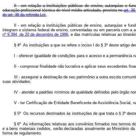
II - em relação a instituições públicas de ensino, autarquias e f
educação profissional técnica de nível médio articulada, prevista no
art. 3
do art. 36 da referida Lei.
II - em relação a instituições públicas de ensino, autarquias e fu
integram o sistema federal de ensino, conveniadas ou em parceria com a ad
nº 9.394, de 20 de dezembro de 1996
, e das matrículas relativas ao itinerá
§ 4º As instituições a que se refere o inciso I do § 3º deste artigo d
I - oferecer igualdade de condições para o acesso e a permanência n
II - comprovar finalidade não lucrativa e aplicar seus excedentes fi
III - assegurar a destinação de seu patrimônio a outra escola comuni
suas atividades;
IV - atender a padrões mínimos de qualidade definidos pelo órgão no
V - ter Certificação de Entidade Beneficente de Assistência Social, 
§ 5º Os recursos destinados às instituições de que trata o § 3º des
§ 6º As informações relativas aos convênios firmados nos termos do 
e a bens materiais cedidos, serão declaradas anualmente ao Ministério d
forma de regulamento.