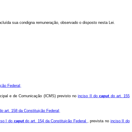
ncluída sua condigna remuneração, observado o disposto nesta Lei.
ição Federal;
nicipal e de Comunicação (ICMS) previsto no
inciso II do
caput
do art. 155
do art. 158 da Constituição Federal;
iso I do
caput
do art. 154 da Constituição Federal
, prevista no
inciso II do