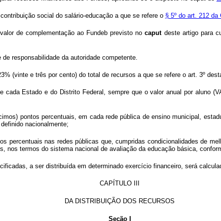
contribuição social do salário-educação a que se refere o
§ 5º do art. 212 da
do valor de complementação ao Fundeb previsto no
caput
deste artigo para 
 de responsabilidade da autoridade competente.
 (vinte e três por cento) do total de recursos a que se refere o art. 3º des
 cada Estado e do Distrito Federal, sempre que o valor anual por aluno (V
imos) pontos percentuais, em cada rede pública de ensino municipal, estadua
 definido nacionalmente;
tos percentuais nas redes públicas que, cumpridas condicionalidades de mel
 nos termos do sistema nacional de avaliação da educação básica, conforme
ficadas, a ser distribuída em determinado exercício financeiro, será calcul
CAPÍTULO III
DA DISTRIBUIÇÃO DOS RECURSOS
Seção I