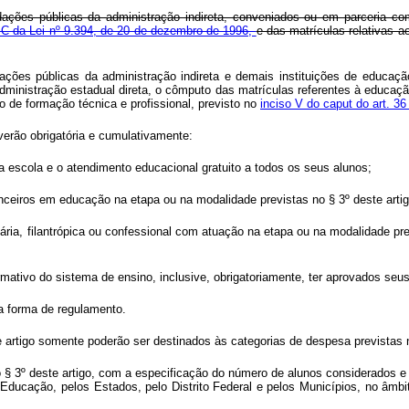
undações públicas da administração indireta, conveniados ou em parceria co
6-C da Lei nº 9.394, de 20 de dezembro de 1996,
e das matrículas relativas ao
ndações públicas da administração indireta e demais instituições de educaç
ministração estadual direta, o cômputo das matrículas referentes à educação 
rio de formação técnica e profissional, previsto no
inciso V do caput do art. 36 
everão obrigatória e cumulativamente:
a escola e o atendimento educacional gratuito a todos os seus alunos;
nanceiros em educação na etapa ou na modalidade previstas no § 3º deste artig
tária, filantrópica ou confessional com atuação na etapa ou na modalidade pr
rmativo do sistema de ensino, inclusive, obrigatoriamente, ter aprovados seu
na forma de regulamento.
te artigo somente poderão ser destinados às categorias de despesa previstas
§ 3º deste artigo, com a especificação do número de alunos considerados e 
a Educação, pelos Estados, pelo Distrito Federal e pelos Municípios, no âm