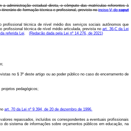
m a administração estadual direta, o cômputo das matrículas referentes à
 itinerário de formação técnica e profissional, previsto no
inciso V do
caput
ão profissional técnica de nível médio dos serviços sociais autônomos que
profissional técnica de nível médio articulada, prevista no
art. 36-C da Lei
da referida Lei
.
(Redação dada pela Lei nº 14.276, de 2021)
o;
evistas no § 3º deste artigo ou ao poder público no caso do encerramento de
s projetos pedagógicos;
 no
art. 70 da Lei nº 9.394, de 20 de dezembro de 1996.
valores repassados, incluídos os correspondentes a eventuais profissionais
bito do sistema de informações sobre orçamentos públicos em educação, na