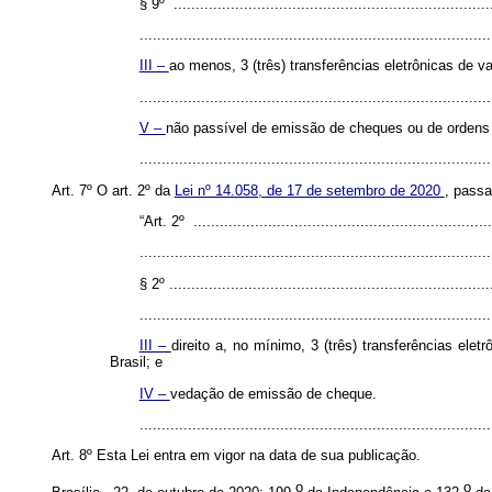
§ 9º .........................................................................
................................................................................
III –
ao menos, 3 (três) transferências eletrônicas de v
................................................................................
V –
não passível de emissão de cheques ou de orden
..............................................................................
Art. 7º O art. 2º da
Lei nº 14.058, de 17 de setembro de 2020
, passa
“Art. 2º .....................................................................
................................................................................
§ 2º ..........................................................................
................................................................................
III –
direito a, no mínimo, 3 (três) transferências el
Brasil; e
IV –
vedação de emissão de cheque.
..............................................................................
Art. 8º Esta Lei entra em vigor na data de sua publicação.
o
o