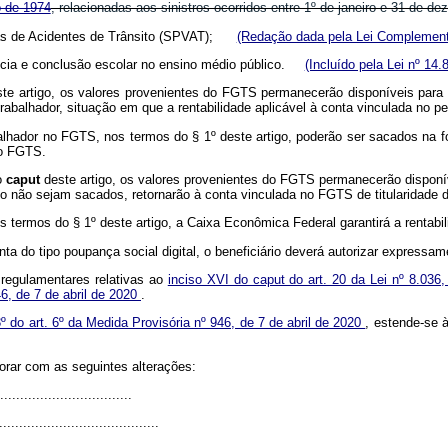
o de 1974
, relacionadas aos sinistros ocorridos entre 1º de janeiro e 31 
imas de Acidentes de Trânsito (SPVAT);
(Redação dada pela Lei Complementa
nência e conclusão escolar no ensino médio público.
(Incluído pela Lei nº 14.
ste artigo, os valores provenientes do FGTS permanecerão disponíveis para
rabalhador, situação em que a rentabilidade aplicável à conta vinculada no p
balhador no FGTS, nos termos do § 1º deste artigo, poderão ser sacados na fo
do FGTS.
o
caput
deste artigo, os valores provenientes do FGTS permanecerão disponív
 não sejam sacados, retornarão à conta vinculada no FGTS de titularidade d
termos do § 1º deste artigo, a Caixa Econômica Federal garantirá a rentabili
a do tipo poupança social digital, o beneficiário deverá autorizar expressam
 regulamentares relativas ao
inciso XVI do caput do art. 20 da Lei nº 8.03
46, de 7 de abril de 2020
.
3º do art. 6º da Medida Provisória nº 946, de 7 de abril de 2020
, estende-se 
gorar com as seguintes alterações:
.................................
........................................