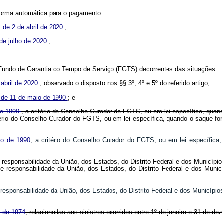
e forma automática para o pagamento:
2, de 2 de abril de 2020
;
 de julho de 2020
;
;
o Fundo de Garantia do Tempo de Serviço (FGTS) decorrentes das situações:
 abril de 2020
, observado o disposto nos §§ 3º, 4º e 5º do referido artigo;
, de 11 de maio de 1990
; e
 de 1990
, a critério do Conselho Curador do FGTS, ou em lei específica, quand
itério do Conselho Curador do FGTS, ou em lei específica, quando o saque f
io de 1990
, a critério do Conselho Curador do FGTS, ou em lei específica
responsabilidade da União, dos Estados, do Distrito Federal e dos Municípios
de responsabilidade da União, dos Estados, do Distrito Federal e dos Mun
 responsabilidade da União, dos Estados, do Distrito Federal e dos Municípi
o de 1974
, relacionadas aos sinistros ocorridos entre 1º de janeiro e 31 d