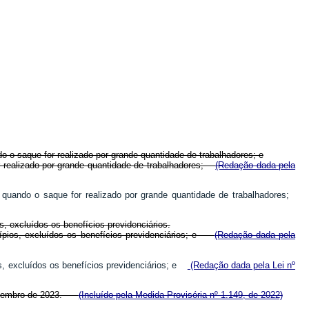
o o saque for realizado por grande quantidade de trabalhadores; e
or realizado por grande quantidade de trabalhadores;
(Redação dada pela
, quando o saque for realizado por grande quantidade de trabalhadores;
, excluídos os benefícios previdenciários.
icípios, excluídos os benefícios previdenciários; e
(Redação dada pela
os, excluídos os benefícios previdenciários; e
(Redação dada pela Lei nº
e dezembro de 2023.
(Incluído pela Medida Provisória nº 1.149, de 2022)