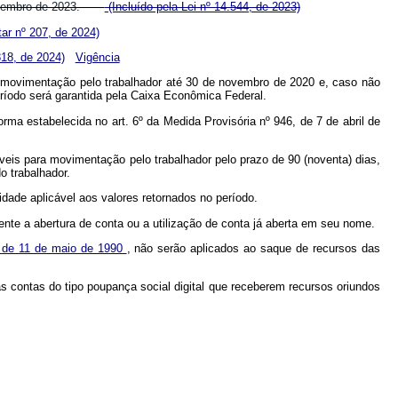
de dezembro de 2023.
(Incluído pela Lei nº 14.544, de 2023)
r nº 207, de 2024)
818, de 2024)
Vigência
 movimentação pelo trabalhador até 30 de novembro de 2020 e, caso não
eríodo será garantida pela Caixa Econômica Federal.
rma estabelecida no art. 6º da Medida Provisória nº 946, de 7 de abril de
eis para movimentação pelo trabalhador pelo prazo de 90 (noventa) dias,
o trabalhador.
dade aplicável aos valores retornados no período.
ente a abertura de conta ou a utilização de conta já aberta em seu nome.
6, de 11 de maio de 1990
, não serão aplicados ao saque de recursos das
às contas do tipo poupança social digital que receberem recursos oriundos