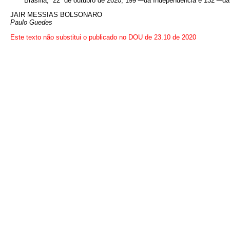
Brasília, 22 de outubro de 2020; 199
da Independência e 132
da
JAIR MESSIAS BOLSONARO
Paulo Guedes
Este texto não substitui o publicado no DOU de 23.10 de 2020