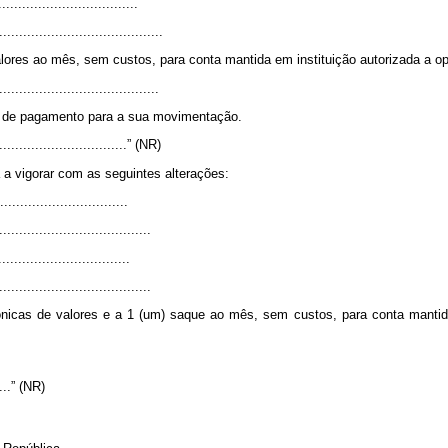
..................................
.........................................
alores ao mês, sem custos, para conta mantida em instituição autorizada a op
........................................
s de pagamento para a sua movimentação.
..................................” (NR)
 a vigorar com as seguintes alterações:
...............................
......................................
................................
......................................
etrônicas de valores e a 1 (um) saque ao mês, sem custos, para conta mantid
.....” (NR)