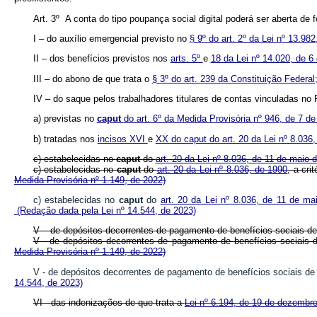
Art. 3º A conta do tipo poupança social digital poderá ser aberta d
I – do auxílio emergencial previsto no
§ 9º do art. 2º da Lei nº 13.98
II – dos benefícios previstos nos
arts. 5º
e
18 da Lei nº 14.020, de 6
III – do abono de que trata o
§ 3º do art. 239 da Constituição Federal
IV – do saque pelos trabalhadores titulares de contas vinculadas n
a) previstas no
caput
do art. 6º da Medida Provisória nº 946, de 7 de
b) tratadas nos
incisos XVI
e
XX do caput do art. 20 da Lei nº 8.036
c) estabelecidas no
caput
do
art. 20 da Lei nº 8.036, de 11 de maio
c) estabelecidas no
caput
do
art. 20 da Lei nº 8.036, de 1990
, a cr
Medida Provisória nº 1.149, de 2022)
c) estabelecidas no
caput
do
art. 20 da Lei nº 8.036, de 11 de ma
(Redação dada pela Lei nº 14.544, de 2023)
V – de depósitos decorrentes de pagamento de benefícios sociais de 
V - de depósitos decorrentes de pagamento de benefícios sociais 
Medida Provisória nº 1.149, de 2022)
V - de depósitos decorrentes de pagamento de benefícios sociais de
14.544, de 2023)
VI - das indenizações de que trata a
Lei nº 6.194, de 19 de dezembr