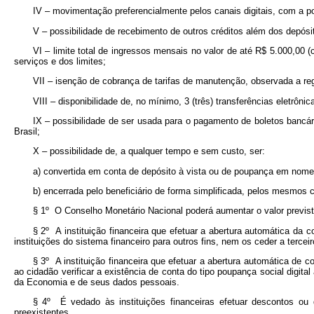
IV – movimentação preferencialmente pelos canais digitais, com a poss
V – possibilidade de recebimento de outros créditos além dos depósi
VI – limite total de ingressos mensais no valor de até R$ 5.000,00 
serviços e dos limites;
VII – isenção de cobrança de tarifas de manutenção, observada a re
VIII – disponibilidade de, no mínimo, 3 (três) transferências eletrôn
IX – possibilidade de ser usada para o pagamento de boletos bancá
Brasil;
X – possibilidade de, a qualquer tempo e sem custo, ser:
a) convertida em conta de depósito à vista ou de poupança em nome d
b) encerrada pelo beneficiário de forma simplificada, pelos mesmos
§ 1º O Conselho Monetário Nacional poderá aumentar o valor previst
§ 2º A instituição financeira que efetuar a abertura automática da c
instituições do sistema financeiro para outros fins, nem os ceder a terce
§ 3º A instituição financeira que efetuar a abertura automática de co
ao cidadão verificar a existência de conta do tipo poupança social digit
da Economia e de seus dados pessoais.
§ 4º É vedado às instituições financeiras efetuar descontos ou
preexistentes.