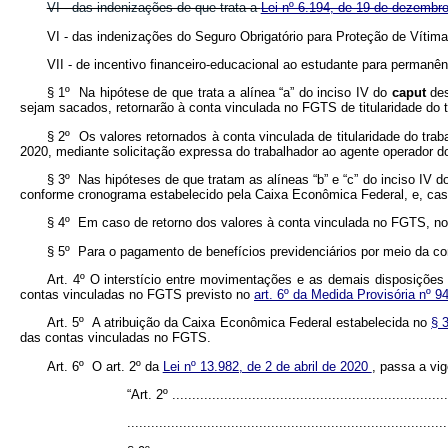
VI - das indenizações de que trata a
Lei nº 6.194, de 19 de dezembr
VI - das indenizações do Seguro Obrigatório para Proteção de Vít
VII - de incentivo financeiro-educacional ao estudante para perma
§ 1º Na hipótese de que trata a alínea “a” do inciso IV do
caput
de
sejam sacados, retornarão à conta vinculada no FGTS de titularidade do t
§ 2º Os valores retornados à conta vinculada de titularidade do tra
2020, mediante solicitação expressa do trabalhador ao agente operador 
§ 3º Nas hipóteses de que tratam as alíneas “b” e “c” do inciso IV d
conforme cronograma estabelecido pela Caixa Econômica Federal, e, caso
§ 4º Em caso de retorno dos valores à conta vinculada no FGTS, nos 
§ 5º Para o pagamento de benefícios previdenciários por meio da cont
Art. 4º O interstício entre movimentações e as demais disposições
contas vinculadas no FGTS previsto no
art. 6º da Medida Provisória nº 9
Art. 5º A atribuição da Caixa Econômica Federal estabelecida no
§ 
das contas vinculadas no FGTS.
Art. 6º O art. 2º da
Lei nº 13.982, de 2 de abril de 2020
, passa a vi
“Art. 2º .....................................................................
................................................................................