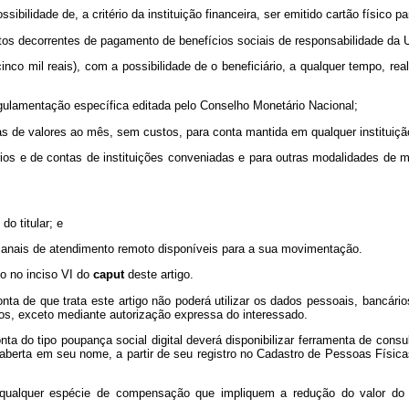
ibilidade de, a critério da instituição financeira, ser emitido cartão físico
tos decorrentes de pagamento de benefícios sociais de responsabilidade da U
(cinco mil reais), com a possibilidade de o beneficiário, a qualquer tempo, 
gulamentação específica editada pelo Conselho Monetário Nacional;
icas de valores ao mês, sem custos, para conta mantida em qualquer instituiçã
rios e de contas de instituições conveniadas e para outras modalidades de
o titular; e
 canais de atendimento remoto disponíveis para a sua movimentação.
o no inciso VI do
caput
deste artigo.
onta de que trata este artigo não poderá utilizar os dados pessoais, bancári
iros, exceto mediante autorização expressa do interessado.
nta do tipo poupança social digital deverá disponibilizar ferramenta de consul
al aberta em seu nome, a partir de seu registro no Cadastro de Pessoas Física
 qualquer espécie de compensação que impliquem a redução do valor do b