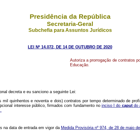
Presidência da República
Secretaria-Geral
Subchefia para Assuntos Jurídicos
LEI Nº 14.072, DE 14 DE OUTUBRO DE 2020
Autoriza a prorrogação de contratos p
Educação.
nal decreta e eu sanciono a seguinte Lei:
ês mil quinhentos e noventa e dois) contratos por tempo determinado de prof
epcional interesse público, firmados com fundamento no
inciso I do
caput
do 
.
tes na data de entrada em vigor da
Medida Provisória nº 974, de 28 de maio d