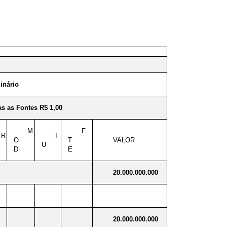
inário
s as Fontes R$ 1,00
M
F
R
I
O
T
VALOR
U
D
E
20.000.000.000
20.000.000.000