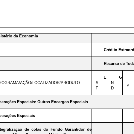
istério da Economia
Crédito Extraord
Recurso de Toda
E
G
ROGRAMA/AÇÃO/LOCALIZADOR/PRODUTO
S
N
P
F
D
perações Especiais: Outros Encargos Especiais
perações Especiais
ntegralização de cotas do Fundo Garantidor de