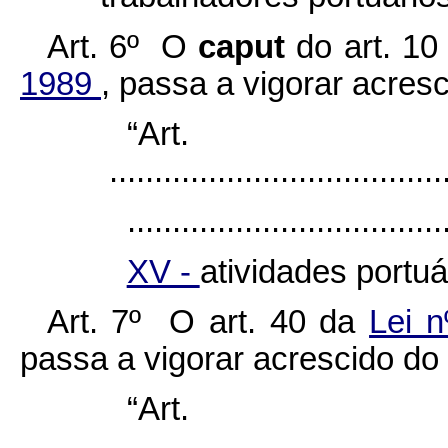
Art. 6º O
caput
do art. 1
1989
, passa a vigorar acres
“Ar
......................................
...................................
XV -
atividades portuá
Art. 7º O art. 40 da
Lei 
passa a vigorar acrescido do 
“Ar
......................................