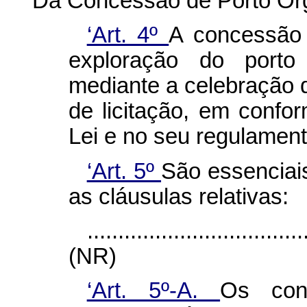
Da Concessão de Porto Or
‘Art. 4º
A concessão 
exploração do porto 
mediante a celebração 
de licitação, em confo
Lei e no seu regulament
‘Art. 5º
São essenciai
as cláusulas relativas:
...................................
(NR)
‘Art. 5º-A.
Os cont