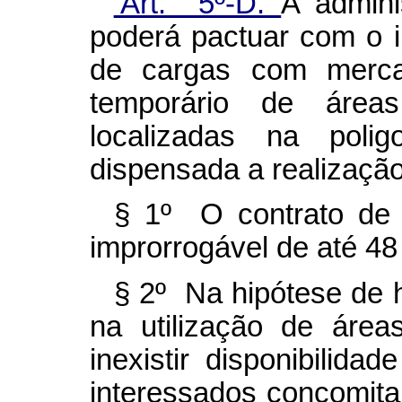
‘Art. 5º-D.
A admini
poderá pactuar com o 
de cargas com merca
temporário de áreas
localizadas na polig
dispensada a realização 
§ 1º O contrato de 
improrrogável de até 48
§ 2º Na hipótese de 
na utilização de área
inexistir disponibilida
interessados concomita