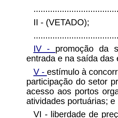
...................................
II - (VETADO);
...................................
IV -
promoção da s
entrada e na saída das
V -
estímulo à concorr
participação do setor p
acesso aos portos orga
atividades portuárias; e
VI - liberdade de pre