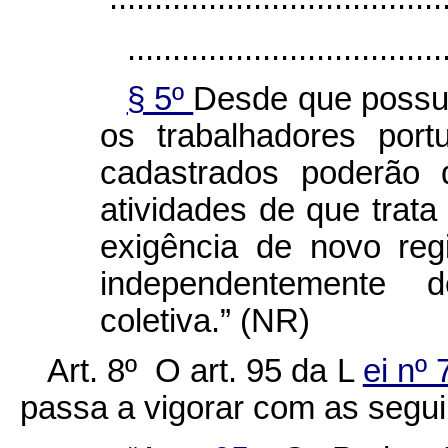
...................................
§ 5º
Desde que possua
os trabalhadores port
cadastrados poderão 
atividades de que trata
exigência de novo regi
independentemente
coletiva.” (NR)
Art. 8º O art. 95 da L
ei nº
passa a vigorar com as segui