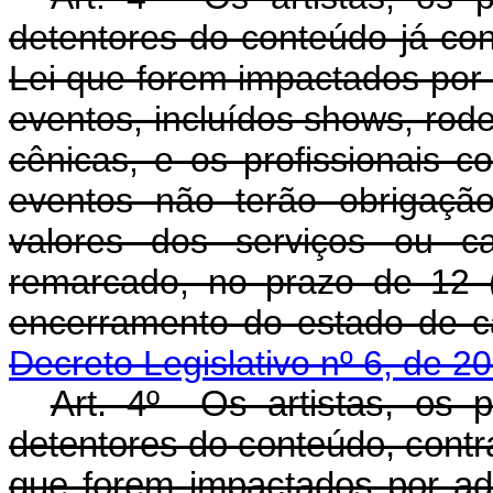
detentores do conteúdo já con
Lei que forem impactados por
eventos, incluídos shows, rode
cênicas, e os profissionais c
eventos não terão obrigaçã
valores dos serviços ou c
remarcado, no prazo de 12 
encerramento do estado de c
Decreto Legislativo nº 6, de 
Art. 4º Os artistas, os pa
detentores do conteúdo, cont
que forem impactados por a