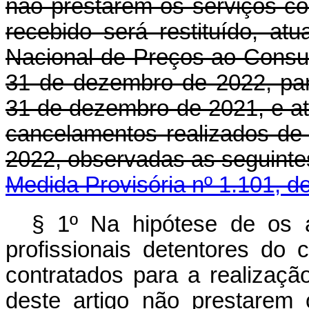
não prestarem os serviços con
recebido será restituído, at
Nacional de Preços ao Consu
31 de dezembro de 2022, par
31 de dezembro de 2021, e a
cancelamentos realizados de
2022, observadas as seguinte
Medida Provisória nº 1.101, d
§ 1º Na hipótese de os ar
profissionais detentores do 
contratados para a realizaç
deste artigo não prestarem 