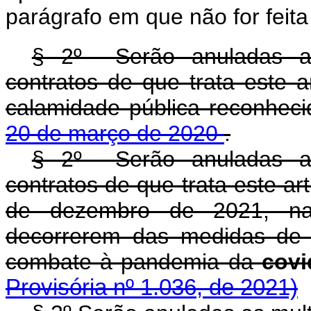
parágrafo em que não for feita 
§ 2º Serão anuladas as
contratos de que trata este a
calamidade pública reconhec
20 de março de 2020
.
§ 2º Serão anuladas as
contratos de que trata este ar
de dezembro de 2021, na
decorrerem das medidas de 
combate à pandemia da
covi
Provisória nº 1.036, de 2021)