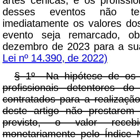
artes cênicas, e os profissi
desses eventos não te
imediatamente os valores do
evento seja remarcado, ob
dezembro de 2023 para a sua
Lei nº 14.390, de 2022)
§ 1º Na hipótese de os ar
profissionais detentores d
contratados para a realizaçã
deste artigo não prestarem
previsto, o valor recebi
monetariamente pelo Índice