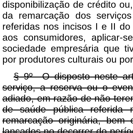
disponibilização de crédito ou
da remarcação dos serviços 
referidas nos incisos I e II d
aos consumidores, aplicar-s
sociedade empresária que ti
por produtores culturais ou por 
§ 9º O disposto neste ar
serviço, a reserva ou o eve
adiado, em razão de não tere
de saúde pública referida 
remarcação originária, bem
lançados no decorrer do perí