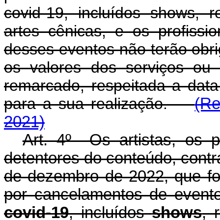
covid-19, incluídos shows, 
artes cênicas, e os profissi
desses eventos não terão obr
os valores dos serviços ou
remarcado, respeitada a dat
para a sua realização.
(Re
2021)
Art. 4º Os artistas, os pa
detentores do conteúdo, contr
de dezembro de 2022, que f
por cancelamentos de event
covid-19
, incluídos
shows
, 