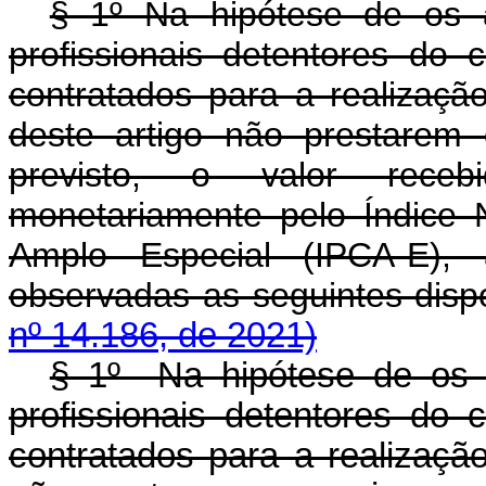
§ 1º Na hipótese de os ar
profissionais detentores do 
contratados para a realizaç
deste artigo não prestarem 
previsto, o valor recebi
monetariamente pelo Índice
Amplo Especial (IPCA-E)
observadas as seguintes d
nº 14.186, de 2021)
§ 1º Na hipótese de os ar
profissionais detentores do 
contratados para a realizaçã