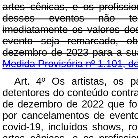
artes cênicas, e os profissi
desses eventos não te
imediatamente os valores do
evento seja remarcado, ob
dezembro de 2023 para a s
Medida Provisória nº 1.101, d
Art. 4º Os artistas, os pa
detentores do conteúdo contra
de dezembro de 2022 que fo
por cancelamentos de event
covid-19, incluídos
shows
, r