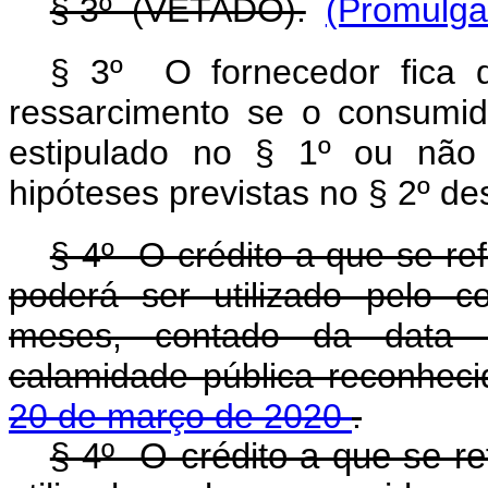
§ 3º (VETADO).
(Promulga
§ 3º O fornecedor fica 
ressarcimento se o consumido
estipulado no § 1º ou não
hipóteses previstas no § 2º des
§ 4º O crédito a que se ref
poderá ser utilizado pelo 
meses, contado da data 
calamidade pública reconhec
20 de março de 2020
.
§ 4º O crédito a que se ref