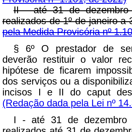
II - até 31 de dezembro
realizados de 1º de janeiro 
pela Medida Provisória nº 1.1
§ 6º O prestador de ser
deverão restituir o valor 
hipótese de ficarem impossi
dos serviços ou a disponibili
incisos I e II do
caput
dest
(Redação dada pela Lei nº 14
I - até 31 de dezembro 
realizados até 31 de dezemb