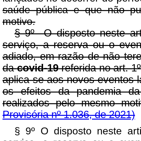
saúde pública e que não pu
motivo.
§ 9º O disposto neste ar
serviço, a reserva ou o eve
adiado, em razão de não ter
da
covid-19
referida no art. 1
aplica-se aos novos eventos 
os efeitos da pandemia 
realizados pelo mesmo mo
Provisória nº 1.036, de 2021)
§ 9º O disposto neste ar