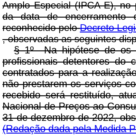
Amplo Especial (IPCA-E), no
da data de encerramento d
reconhecido pelo
Decreto Legi
, observadas as seguintes dis
§ 1º Na hipótese de os ar
profissionais detentores do 
contratados para a realizaçã
não prestarem os serviços con
recebido será restituído, at
Nacional de Preços ao Consu
31 de dezembro de 2022, obs
(Redação dada pela Medida Pr