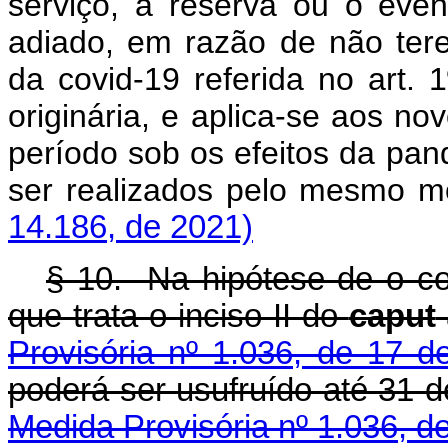
serviço, a reserva ou o eve
adiado, em razão de não ter
da covid-19 referida no art.
originária, e aplica-se aos n
período sob os efeitos da pa
ser realizados pelo mesmo
14.186, de 2021)
§ 10. Na hipótese de o con
que trata o inciso II do
caput
Provisória nº 1.036, de 17 
poderá ser usufruído até 31
Medida Provisória nº 1.036, d