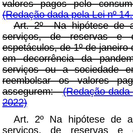
valores pagos pelo cons
(Redação dada pela Lei nº 14
Art. 2º Na hipótese de 
serviços, de reservas e 
espetáculos, de 1º de janeir
em decorrência da pand
serviços ou a sociedade e
reembolsar os valores pa
assegurem:
(Redação dada p
2022)
Art. 2º Na hipótese de 
serviços, de reservas e 