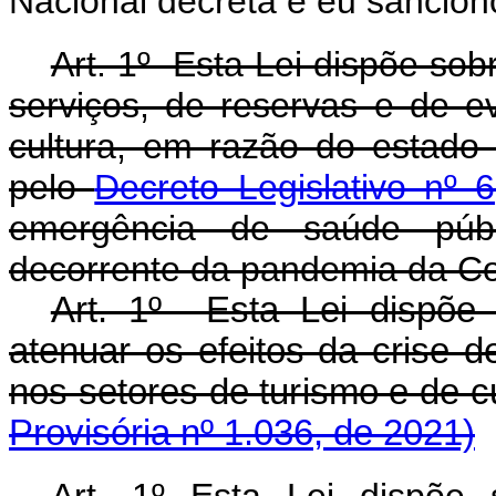
Nacional decreta e eu sanciono
Art. 1º Esta Lei dispõe so
serviços, de reservas e de e
cultura, em razão do estado
pelo
Decreto Legislativo nº
emergência de saúde públi
decorrente da pandemia da Co
Art. 1º Esta Lei dispõe
atenuar os efeitos da crise 
nos setores de turismo e de 
Provisória nº 1.036, de 2021)