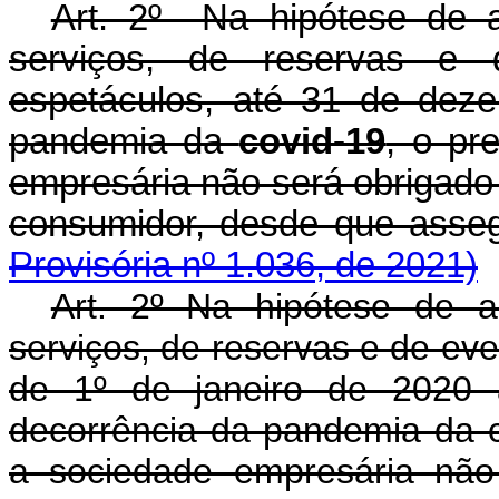
Art. 2º Na hipótese de 
serviços, de reservas e 
espetáculos, até 31 de dez
pandemia da
covid-19
, o pr
empresária não será obrigado
consumidor, desde que ass
Provisória nº 1.036, de 2021)
Art. 2º Na hipótese de 
serviços, de reservas e de eve
de 1º de janeiro de 2020
decorrência da pandemia da c
a sociedade empresária não