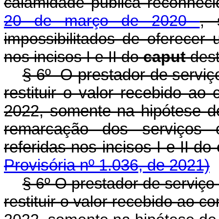
calamidade pública reconhec
20 de março de 2020
, 
impossibilitados de oferecer 
nos incisos I e II do
caput
dest
§ 6º O prestador de serviç
restituir o valor recebido a
2022, somente na hipótese de 
remarcação dos serviços o
referidas nos incisos I e II do
Provisória nº 1.036, de 2021)
§ 6º O prestador de serviç
restituir o valor recebido ao 