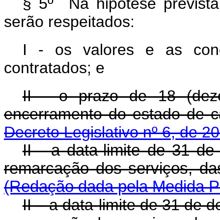
§ 5º Na hipótese prevista
serão respeitados:
I - os valores e as cond
contratados; e
II - o prazo de 18 (dez
encerramento do estado de c
Decreto Legislativo nº 6, de 
II - a data-limite de 31 d
remarcação dos serviços, da
(Redação dada pela Medida Pr
II – a data-limite de 31 de