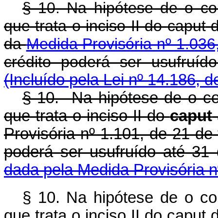
§ 10. Na hipótese de o con
que trata o inciso II do
caput
d
da
Medida Provisória nº 1.03
crédito poderá ser usufru
(Incluído pela Lei nº 14.186, 
§ 10. Na hipótese de o con
que trata o inciso II do
caput
Provisória nº 1.101, de 21 de 
poderá ser usufruído até 31
dada pela Medida Provisória n
§ 10. Na hipótese de o con
que trata o inciso II do
caput
d