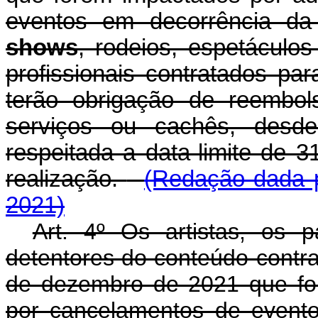
eventos em decorrência d
shows
, rodeios, espetáculo
profissionais contratados pa
terão obrigação de reembol
serviços ou cachês, desd
respeitada a data-limite de
realização.
(Redação dada p
2021)
Art. 4º Os artistas, os pa
detentores do conteúdo contra
de dezembro de 2021 que fo
por cancelamentos de event