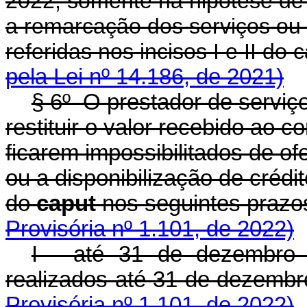
2022, somente na hipótese de 
a remarcação dos serviços ou a
referidas nos incisos I e II do
c
pela Lei nº 14.186, de 2021)
§ 6º O prestador de serviç
restituir o valor recebido ao
ficarem impossibilitados de o
ou a disponibilização de crédit
do
caput
nos seguintes prazo
Provisória nº 1.101, de 2022)
I - até 31 de dezembro 
realizados até 31 de dezembr
Provisória nº 1.101, de 2022)