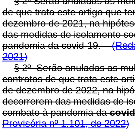
§ 2º Serão anuladas as mul
de que trata este artigo que t
dezembro de 2021, na hipóte
das medidas de isolamento so
pandemia da covid-19.
(Reda
2021)
§ 2º Serão anuladas as mu
contratos de que trata este ar
de dezembro de 2022, na hipó
decorrerem das medidas de is
combate à pandemia da
covid
Provisória nº 1.101, de 2022)