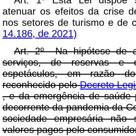
Art. 1º Esta Lei dispõe
atenuar os efeitos da crise 
nos setores de turismo e de
14.186, de 2021)
Art. 2º Na hipótese de 
serviços, de reservas e 
espetáculos, em razão do
reconhecido pelo
Decreto Legi
, e da emergência de saúde p
decorrente da pandemia da Cov
sociedade empresária não 
valores pagos pelo consumido