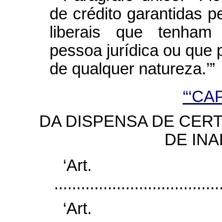
de crédito garantidas p
liberais que tenham 
pessoa jurídica ou que
de qualquer natureza.’”
“‘CA
DA DISPENSA DE CERT
DE INA
‘Ar
......................................
‘Ar