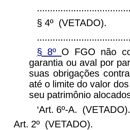
...................................
§ 4º (VETADO).
...................................
§ 8º
O FGO não con
garantia ou aval por pa
suas obrigações contr
até o limite do valor do
seu patrimônio alocado
‘Art. 6º-A. (VETADO).
Art. 2º (VETADO).