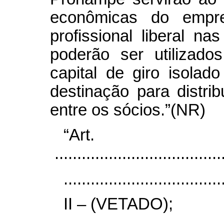
econômicas do empr
profissional liberal n
poderão ser utilizado
capital de giro isola
destinação para distri
entre os sócios.”(NR)
“Ar
......................................
...................................
II – (VETADO);