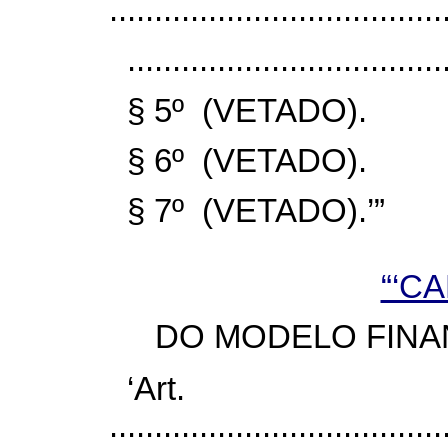
......................................
...................................
§ 5º (VETADO).
§ 6º (VETADO).
§ 7º (VETADO).’”
“‘CA
DO MODELO FINA
‘Ar
......................................