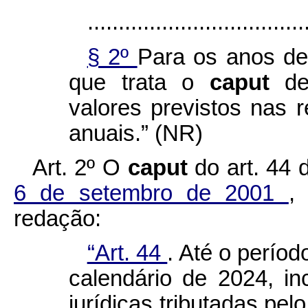
...................................
§ 2º
Para os anos de
que trata o
caput
de
valores previstos nas r
anuais.” (NR)
Art. 2º
O
caput
do art. 44
6 de setembro de 2001
,
redação:
“Art. 44
. Até o períod
calendário de 2024, in
jurídicas tributadas pel