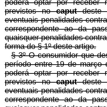
poderá optar por receber 
previstos no
caput
deste 
eventuais penalidades contrat
correspondente ao da pas
quaisquer penalidades contrat
forma do § 1º deste artigo.
§ 3º O consumidor que des
período entre 19 de março
poderá optar por receber 
previstos no
caput
deste a
eventuais penalidades contrat
correspondente ao da pas