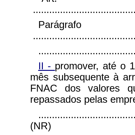
......................................
Parágr
......................................
...................................
II -
promover, até o 1
mês subsequente à arr
FNAC dos valores qu
repassados pelas empre
...................................
(NR)