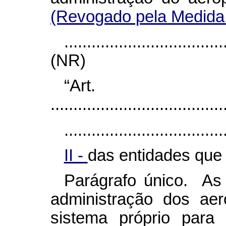
(Revogado pela Medida 
...................................
(NR)
“Ar
......................................
...................................
II -
das entidades que
Parágrafo único. As 
administração dos aer
sistema próprio para