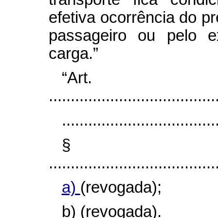
efetiva ocorrência do p
passageiro ou pelo e
carga.”
“Art
......................................
...................................
§
......................................
a)
(revogada);
b) (revogada).