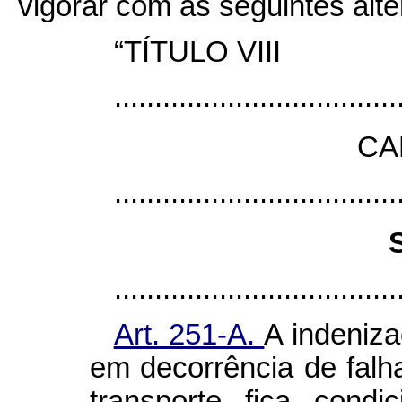
vigorar com as seguintes alt
“TÍTULO VIII
...................................
CA
...................................
...................................
Art. 251-A.
A indeniza
em decorrência de falh
transporte fica cond