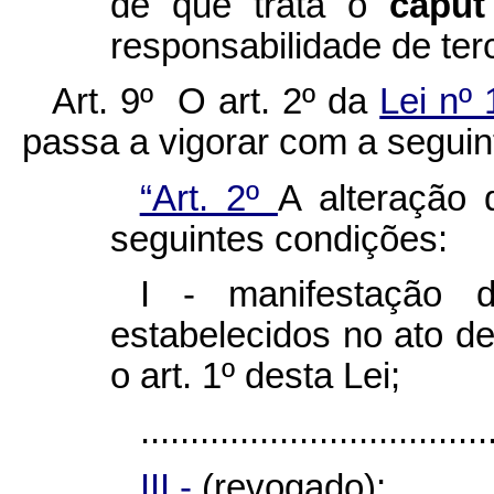
de que trata o
capu
responsabilidade de ter
Art. 9º O art. 2º da
Lei nº
passa a vigorar com a seguin
“Art. 2º
A alteração
seguintes condições:
I - manifestação 
estabelecidos no ato d
o art. 1º desta Lei;
...................................
III -
(revogado);