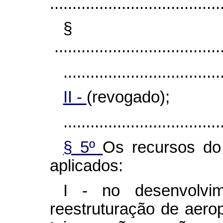
......................................
§
......................................
...................................
II -
(revogado);
...................................
§ 5º
Os recursos d
aplicados:
I - no desenvolvi
reestruturação de aero