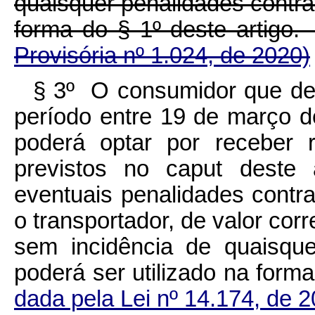
quaisquer penalidades contrat
forma do § 1º deste ar
Provisória nº 1.024, de 2020)
§ 3º O consumidor que des
período entre 19 de março 
poderá optar por receber 
previstos no
caput
deste a
eventuais penalidades contrat
o transportador, de valor co
sem incidência de quaisque
poderá ser utilizado na for
dada pela Lei nº 14.174, de 2