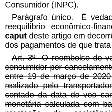
Consumidor (INPC).
Parágrafo único. É vedad
reequilíbrio econômico-fina
caput
deste artigo em decor
dos pagamentos de que trata 
Art. 3º O reembolso do v
consumidor por cancelament
entre 19 de março de 2020
realizado pelo transporta
contado da data do voo can
monetária calculada com b