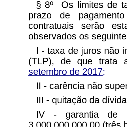
§ 8º Os limites de t
prazo de pagamento
contratuais serão es
observados os seguinte
I - taxa de juros não 
(TLP), de que trata
setembro de 2017;
II - carência não super
III - quitação da dívi
IV - garantia de 
3.000.000.000,00 (três b