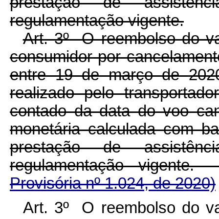
prestação de assistên
regulamentação vigente.
Art. 3º O reembolso do v
consumidor por cancelament
entre 19 de março de 202
realizado pelo transporta
contado da data do voo can
monetária calculada com b
prestação de assistên
regulamentação vigent
Provisória nº 1.024, de 2020)
Art. 3º O reembolso do v