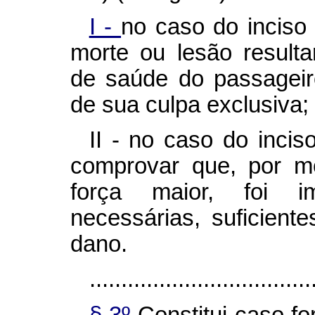
I -
no caso do inciso
morte ou lesão resulta
de saúde do passageir
de sua culpa exclusiva;
II - no caso do incis
comprovar que, por mo
força maior, foi i
necessárias, suficient
dano.
...................................
§ 3º
Constitui caso for