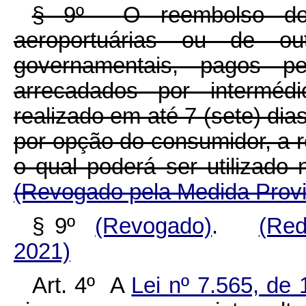
§ 9º O reembolso dos 
aeroportuárias ou de ou
governamentais, pagos p
arrecadados por intermédi
realizado em até 7 (sete) dias
por opção do consumidor, a res
o qual poderá ser utilizad
(Revogado pela Me
dida Prov
§ 9º
(Revogado)
.
(Red
2021)
Art. 4º A
Lei nº 7.565, d