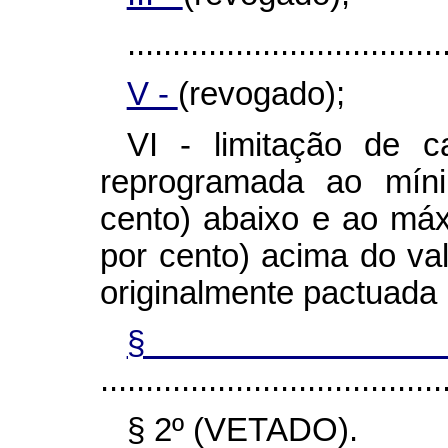
...................................
V -
(revogado);
VI - limitação de c
reprogramada ao mín
cento) abaixo e ao má
por cento) acima do val
originalmente pactuada 
§
......................................
§ 2º (VETADO).