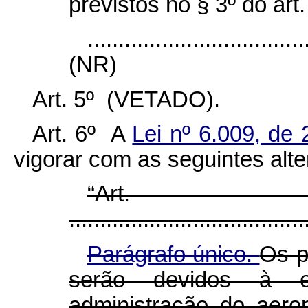
previstos no § 3º do art
...................................
(NR)
Art. 5º (VETADO).
Art. 6º A
Lei nº 6.009, d
vigorar com as seguintes alt
“Ar
......................................
Parágrafo único.
Os p
serão devidos à en
administração do aero