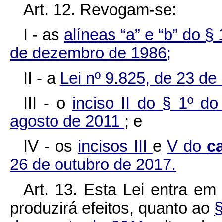
Art. 12. Revogam-se:
I - as
alíneas “a” e “b” do § 
de dezembro de 1986;
II - a
Lei nº 9.825, de 23 de
III - o
inciso II do § 1º do
agosto de 2011
; e
IV - os
incisos III
e
V do
c
26 de outubro de 2017.
Art. 13. Esta Lei entra em
produzirá efeitos, quanto ao
§