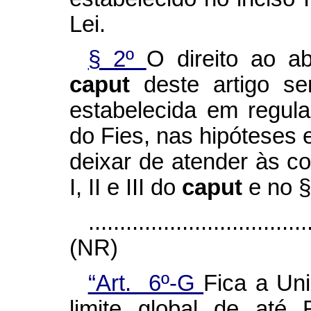
Lei.
§ 2º
O direito ao a
caput
deste artigo s
estabelecida em regul
do Fies, nas hipóteses 
deixar de atender às co
I, II e III do
caput
e no §
...................................
(NR)
“Art. 6º-G
Fica a Uni
limite global de até 