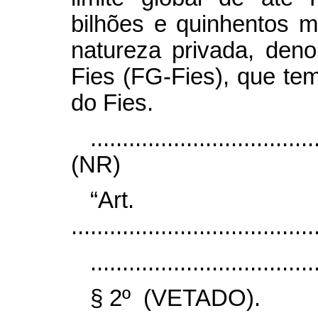
bilhões e quinhentos m
natureza privada, den
Fies (FG-Fies), que tem
do Fies.
...................................
(NR)
“Art
......................................
...................................
§ 2º (VETADO).