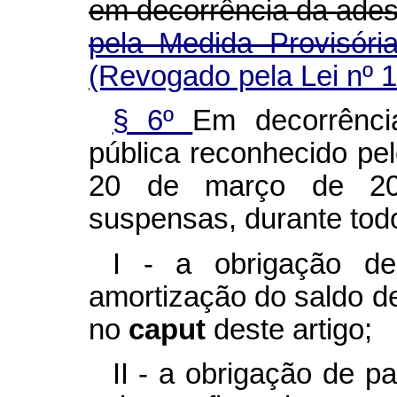
em decorrência da ade
pela Medida Provisóri
(Revogado pela Lei nº 
§ 6º
Em decorrênci
pública reconhecido pel
20 de março de 202
suspensas, durante todo
I - a obrigação d
amortização do saldo de
no
caput
deste artigo;
II - a obrigação de p