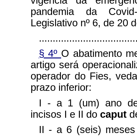
vigência da emergênc
pandemia da Covid
Legislativo nº 6, de 20
...................................
§ 4º
O abatimento me
artigo será operaciona
operador do Fies, ved
prazo inferior:
I - a 1 (um) ano de
incisos I e II do
caput
d
II - a 6 (seis) mese