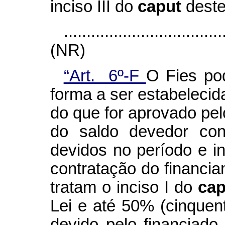
inciso III do
caput
deste
...................................
(NR)
“Art. 6º-F
O Fies po
forma a ser estabeleci
do que for aprovado pe
do saldo devedor cons
devidos no período e 
contratação do financi
tratam o inciso I do
ca
Lei e até 50% (cinquen
devido pelo financiado