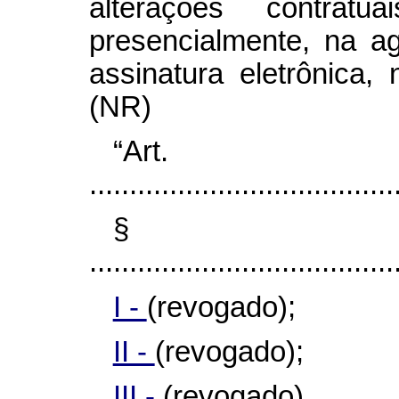
alterações contratu
presencialmente, na a
assinatura eletrônica,
(NR)
“Art
......................................
§
......................................
I -
(revogado);
II -
(revogado);
III -
(revogado).