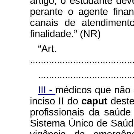
artigo, o estudante dev
perante o agente fina
canais de atendimento
finalidade.” (NR)
“Art
......................................
...................................
III -
médicos que não 
inciso II do
caput
deste
profissionais da saúd
Sistema Único de Saúd