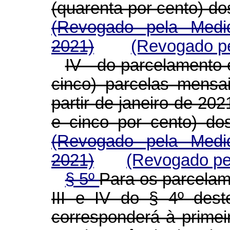
(quarenta por cento) do
(Revogado pela Medid
2021)
(Revogado pe
IV - do parcelamento 
cinco) parcelas mensa
partir de janeiro de 20
e cinco por cento) do
(Revogado pela Medid
2021)
(Revogado pel
§ 5º
Para os parcelame
III e IV do § 4º dest
corresponderá à primei