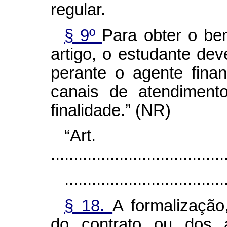
regular.
§ 9º
Para obter o ben
artigo, o estudante dev
perante o agente fina
canais de atendimento
finalidade.” (NR)
“Art
......................................
...................................
§ 18.
A formalização,
do contrato ou dos a