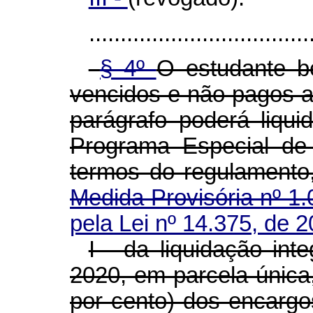
...................................
§ 4º
O estudante be
vencidos e não pagos a
parágrafo poderá liqu
Programa Especial de
termos do regulamento,
Medida Provisória nº 1.
pela Lei nº 14.375, de 2
I - da liquidação in
2020, em parcela únic
por cento) dos encargo