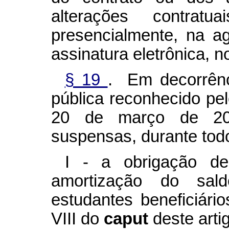
alterações contratu
presencialmente, na a
assinatura eletrônica, 
§ 19
. Em decorrênc
pública reconhecido pel
20 de março de 202
suspensas, durante todo
I - a obrigação d
amortização do sal
estudantes beneficiário
VIII do
caput
deste arti