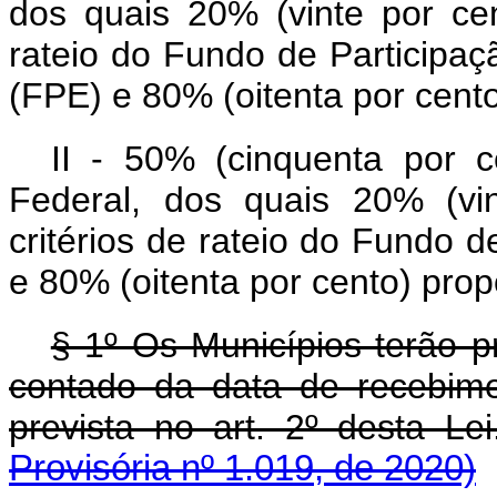
dos quais 20% (vinte por ce
rateio do Fundo de Participaç
(FPE) e 80% (oitenta por cent
II - 50% (cinquenta por c
Federal, dos quais 20% (vi
critérios de rateio do Fundo 
e 80% (oitenta por cento) pro
§ 1º Os Municípios terão p
contado da data de recebime
prevista no art. 2º d
Provisória nº 1.019, de 2020)