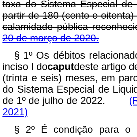
taxa do Sistema Especial de 
partir de 180 (cento e oitenta)
calamidade pública reconhec
20 de março de 2020.
§ 1º
Os débitos relacionado
inciso I do
caput
deste artigo 
(trinta e seis) meses, em par
do Sistema Especial de Liquid
de 1º de julho de 2022.
(
2021)
§ 2º É condição para o 