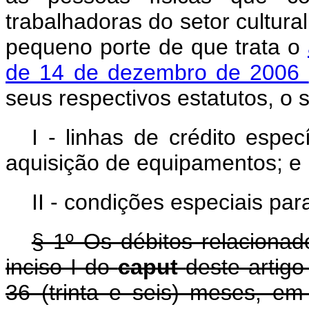
trabalhadoras do setor cultur
pequeno porte de que trata o
de 14 de dezembro de 2006
seus respectivos estatutos, o 
I - linhas de crédito espe
aquisição de equipamentos; e
II - condições especiais pa
§ 1º Os débitos relacionad
inciso I do
caput
deste artig
36 (trinta e seis) meses, em