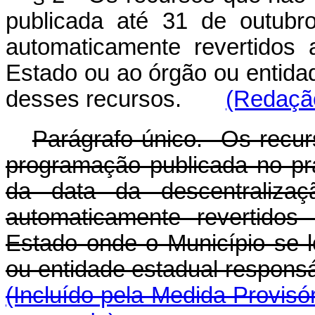
publicada até 31 de outubr
automaticamente revertidos 
Estado ou ao órgão ou entida
desses recursos.
(Redação
Parágrafo único. Os recur
programação publicada no pr
da data da descentralizaç
automaticamente revertidos
Estado onde o Município se lo
ou entidade estadual respon
(Incluído pela Medida Provisó