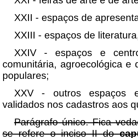
XXI - feiras de arte e de art
XXII - espaços de apresent
XXIII - espaços de literatura
XXIV - espaços e centro
comunitária, agroecológica e de
populares;
XXV - outros espaços e a
validados nos cadastros aos qua
Parágrafo único. Fica ved
se refere o inciso II do
ca