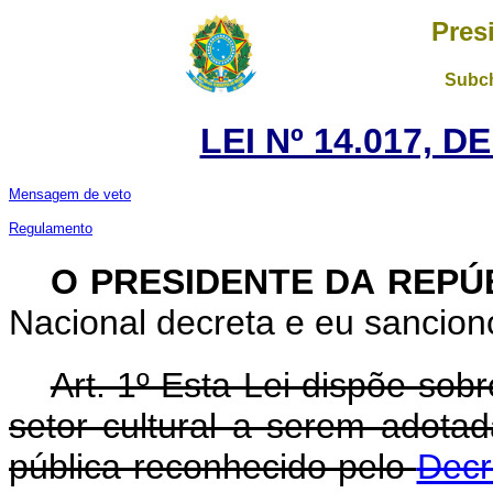
Pres
Subch
LEI Nº 14.017, 
Mensagem de veto
Regulamento
O PRESIDENTE DA REPÚ
Nacional decreta e eu sanciono
Art. 1º Esta Lei dispõe so
setor cultural a serem adota
pública reconhecido pelo
Decr