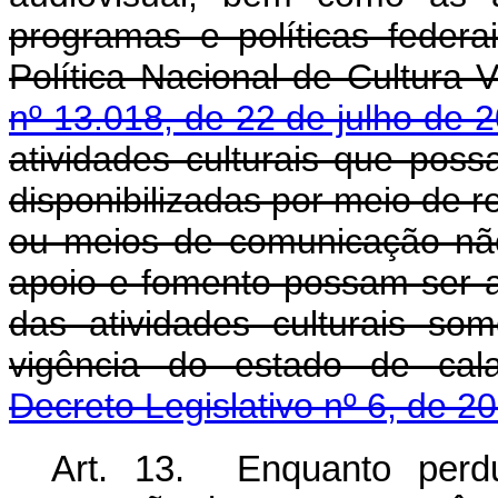
programas e políticas federa
Política Nacional de Cultura 
nº 13.018, de 22 de julho de
atividades culturais que poss
disponibilizadas por meio de re
ou meios de comunicação não
apoio e fomento possam ser 
das atividades culturais so
vigência do estado de cala
Decreto Legislativo nº 6, de 2
Art. 13. Enquanto perd