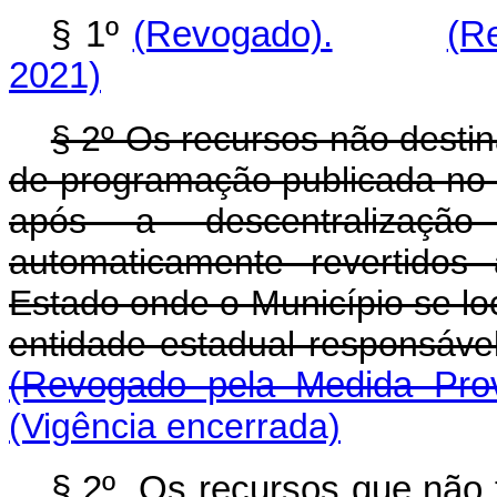
§ 1º
(Revogado).
(R
2021)
§ 2º Os recursos não desti
de programação publicada no 
após a descentralizaçã
automaticamente revertidos
Estado onde o Município se loc
entidade estadual responsá
(Revogado pela Medida Prov
(Vigência encerrada)
§ 2º Os recursos que não 