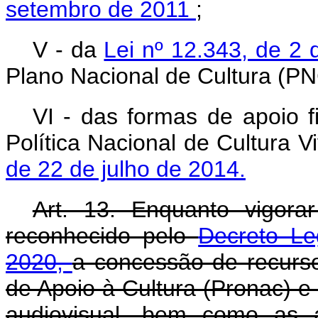
setembro de 2011
;
V - da
Lei nº 12.343, de 
Plano Nacional de Cultura (PN
VI - das formas de apoio 
Política Nacional de Cultura V
de 22 de julho de 2014.
Art. 13. Enquanto vigora
reconhecido pelo
Decreto Le
2020,
a concessão de recurs
de Apoio à Cultura (Pronac) e
audiovisual, bem como as a