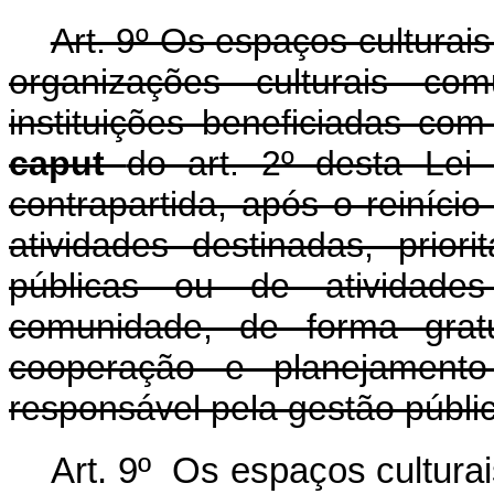
Art. 9º Os espaços culturais
organizações culturais com
instituições beneficiadas com
caput
do art. 2º desta Lei
contrapartida, após o reinício
atividades destinadas, prior
públicas ou de atividad
comunidade, de forma gratu
cooperação e planejamento
responsável pela gestão públic
Art. 9º Os espaços culturai