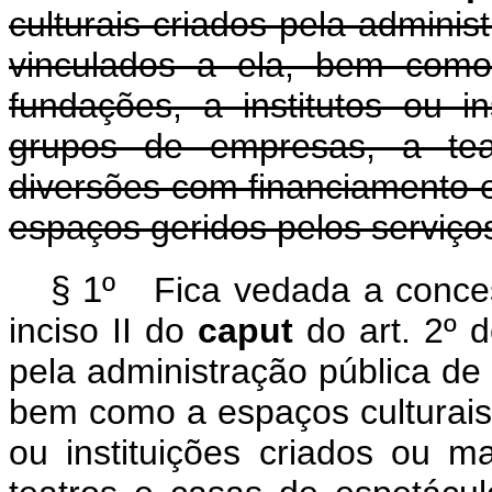
culturais criados pela adminis
vinculados a ela, bem como
fundações, a institutos ou i
grupos de empresas, a tea
diversões com financiamento e
espaços geridos pelos serviço
§ 1º
Fica vedada a conce
inciso II do
caput
do art. 2º 
pela administração pública de 
bem como a espaços culturais 
ou instituições criados ou 