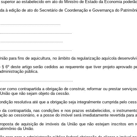
 superior ao estabelecido em ato do Ministro de Estado da Economia poderão 
onada à edição de ato do Secretário de Coordenação e Governança do Patrimôn
.................................................
...........................................................
...................................................
...........................................................
ião para fins de aquicultura, no âmbito da regularização aquícola desenvolvi
o § 6º deste artigo serão cedidos ao requerente que tiver projeto aprovado p
dministração pública.
............................................................
ecer como contrapartida a obrigação de construir, reformar ou prestar serv
a União que não sejam objeto da cessão.
ndição resolutiva até que a obrigação seja integralmente cumprida pelo cessi
da contrapartida, nas condições e nos prazos estabelecidos, o instrumento 
ação ao cessionário, e a posse do imóvel será imediatamente revertida para a
proposta de aquisição de imóveis da União que não estejam inscritos em 
atrimônio da União.