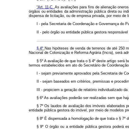
“Art. 11-C.
As avaliações para fins de alienação oneros
órgãos ou entidades da administração pública direta ou ind
dispensa de licitação, ou de empresa privada, por meio de li
I - pela Secretaria de Coordenação e Governança do Pa
II - pelo órgão ou entidade pública gestora responsável
................................................................................
§ 4º
Nas hipóteses de venda de terrenos de até 250 m² 
Nacional de Colonização e Reforma Agrária (Incra), será adm
§ 5º A avaliação de que trata o § 4º deste artigo ser
termos estabelecidos em ato do Secretário de Coordenaçã
I - sejam previamente aprovados pela Secretaria de C
II - sejam baseados em critérios, premissas e procedi
III - propiciem a geração de relatório individualizado da
§ 6º As avaliações poderão ser realizadas sem que haja
§ 7º Os laudos de avaliação dos imóveis elaborados 
entidade pública gestora do imóvel, por meio de modelos p
§ 8º É dispensada a homologação de que trata o § 7º de
§ 9º O órgão ou a entidade pública gestora poderá e