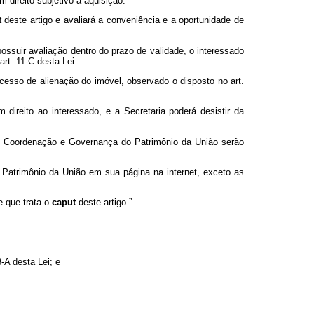
m direito subjetivo à aquisição.
t
deste artigo e avaliará a conveniência e a oportunidade de
ssuir avaliação dentro do prazo de validade, o interessado
rt. 11-C desta Lei.
esso de alienação do imóvel, observado o disposto no art.
ireito ao interessado, e a Secretaria poderá desistir da
de Coordenação e Governança do Patrimônio da União serão
 Patrimônio da União em sua página na internet, exceto as
e que trata o
caput
deste artigo.”
-A desta Lei; e