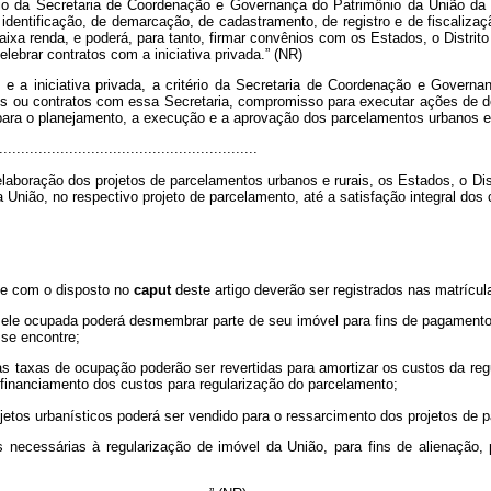
dio da Secretaria de Coordenação e Governança do Patrimônio da União da 
dentificação, de demarcação, de cadastramento, de registro e de fiscaliza
xa renda, e poderá, para tanto, firmar convênios com os Estados, o Distrito 
elebrar contratos com a iniciativa privada.” (NR)
s e a iniciativa privada, a critério da Secretaria de Coordenação e Govern
os ou contratos com essa Secretaria, compromisso para executar ações de 
para o planejamento, a execução e a aprovação dos parcelamentos urbanos e 
...........................................................
boração dos projetos de parcelamentos urbanos e rurais, os Estados, o Distri
a União, no respectivo projeto de parcelamento, até a satisfação integral do
ade com o disposto no
caput
deste artigo deverão ser registrados nas matrícul
or ele ocupada poderá desmembrar parte de seu imóvel para fins de pagamento
 se encontre;
, as taxas de ocupação poderão ser revertidas para amortizar os custos da r
 financiamento dos custos para regularização do parcelamento;
rojetos urbanísticos poderá ser vendido para o ressarcimento dos projetos de 
s necessárias à regularização de imóvel da União, para fins de alienação