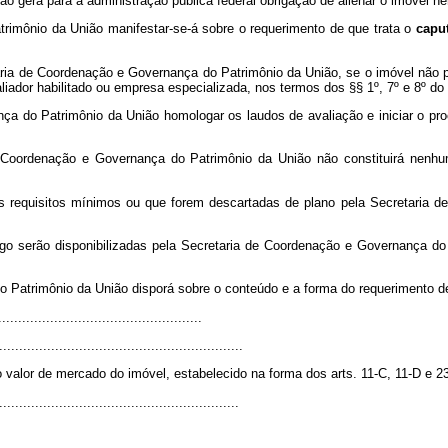
não gera para a administração pública federal obrigação de alienar o imóvel ne
rimônio da União manifestar-se-á sobre o requerimento de que trata o
capu
ria de Coordenação e Governança do Patrimônio da União, se o imóvel não po
liador habilitado ou empresa especializada, nos termos dos §§ 1º, 7º e 8º do a
a do Patrimônio da União homologar os laudos de avaliação e iniciar o proc
Coordenação e Governança do Patrimônio da União não constituirá nenhum d
s requisitos mínimos ou que forem descartadas de plano pela Secretaria 
go serão disponibilizadas pela Secretaria de Coordenação e Governança do
o Patrimônio da União disporá sobre o conteúdo e a forma do requerimento d
..................................................
.............................................................
valor de mercado do imóvel, estabelecido na forma dos arts. 11-C, 11-D e 23
............................................................