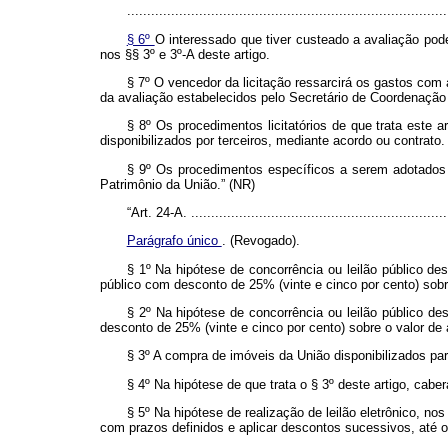
................................................................................
§ 6º
O interessado que tiver custeado a avaliação pode
nos §§ 3º e 3º-A deste artigo.
§ 7º O vencedor da licitação ressarcirá os gastos com
da avaliação estabelecidos pelo Secretário de Coordenaçã
§ 8º Os procedimentos licitatórios de que trata este 
disponibilizados por terceiros, mediante acordo ou contrato.
§ 9º Os procedimentos específicos a serem adotados 
Patrimônio da União.” (NR)
“Art. 24-A. .................................................................
Parágrafo único
. (Revogado).
§ 1º Na hipótese de concorrência ou leilão público d
público com desconto de 25% (vinte e cinco por cento) sobr
§ 2º Na hipótese de concorrência ou leilão público de
desconto de 25% (vinte e cinco por cento) sobre o valor de 
§ 3º A compra de imóveis da União disponibilizados par
§ 4º Na hipótese de que trata o § 3º deste artigo, ca
§ 5º Na hipótese de realização de leilão eletrônico, n
com prazos definidos e aplicar descontos sucessivos, até o 