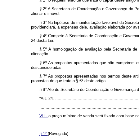
§ 1º O requerimento de que trata o
caput
deste artigo 
§ 2º A Secretaria de Coordenação e Governança do Pat
alienar o imóvel.
§ 3º Na hipótese de manifestação favorável da Secreta
providenciará, a expensas dele, avaliação elaborada por ava
§ 4º Compete à Secretaria de Coordenação e Governanç
24 desta Lei.
§ 5º A homologação de avaliação pela Secretaria de 
alienação.
§ 6º As propostas apresentadas que não cumprirem o
desconsideradas.
§ 7º As propostas apresentadas nos termos deste arti
propostas de que trata o § 6º deste artigo.
§ 8º Ato do Secretário de Coordenação e Governança d
“Art. 24. ....................................................................
................................................................................
VII -
o preço mínimo de venda será fixado com base no 
................................................................................
§ 1º
(Revogado).