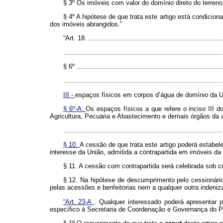
§ 3º Os imóveis com valor do domínio direto do terreno
§ 4º A hipótese de que trata este artigo está condici
dos imóveis abrangidos.”
“Art. 18. ....................................................................
................................................................................
§ 6º ..........................................................................
................................................................................
III -
espaços físicos em corpos d’água de domínio da Un
§ 6º-A.
Os espaços físicos a que refere o inciso III d
Agricultura, Pecuária e Abastecimento e demais órgãos da a
................................................................................
§ 10.
A cessão de que trata este artigo poderá estabel
interesse da União, admitida a contrapartida em imóveis d
§ 11. A cessão com contrapartida será celebrada sob co
§ 12. Na hipótese de descumprimento pelo cessionário 
pelas acessões e benfeitorias nem a qualquer outra indeniz
“Art. 23-A
. Qualquer interessado poderá apresentar 
específico à Secretaria de Coordenação e Governança do P