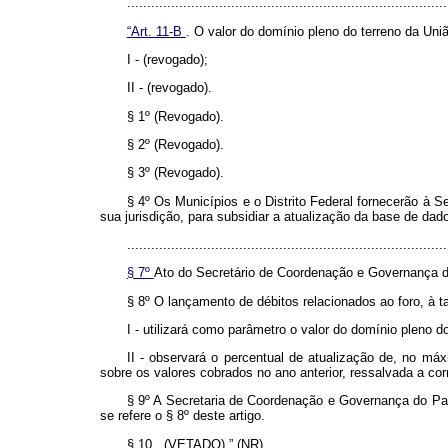
..............................................................................
“Art. 11-B
. O valor do domínio pleno do terreno da Un
I - (revogado);
II - (revogado).
§ 1º (Revogado).
§ 2º (Revogado).
§ 3º (Revogado).
§ 4º Os Municípios e o Distrito Federal fornecerão à 
sua jurisdição, para subsidiar a atualização da base de dado
................................................................................
§ 7º
Ato do Secretário de Coordenação e Governança do
§ 8º O lançamento de débitos relacionados ao foro, à t
I - utilizará como parâmetro o valor do domínio pleno 
II - observará o percentual de atualização de, no má
sobre os valores cobrados no ano anterior, ressalvada a cor
§ 9º A Secretaria de Coordenação e Governança do Pat
se refere o § 8º deste artigo.
§ 10. (VETADO).” (NR)