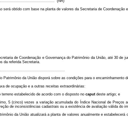
..................................................” (NR)
ião será obtido com base na planta de valores da Secretaria de Coordenação 
Secretaria de Coordenação e Governança do Patrimônio da União, até 30 de ju
s da referida Secretaria.
.........................................................
 Patrimônio da União disporá sobre as condições para o encaminhamento dos
axa de ocupação e a outras receitas extraordinárias:
do terreno estabelecido de acordo com o disposto no
caput
deste artigo; e
ximo, 5 (cinco) vezes a variação acumulada do Índice Nacional de Preços a
reção de inconsistências cadastrais ou a existência de avaliação válida do im
rimônio da União atualizará a planta de valores anualmente e estabelecerá 