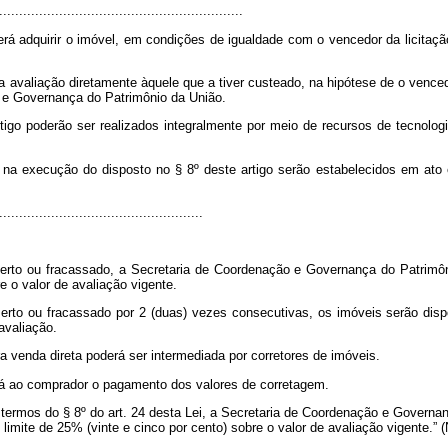
.............................................................
rá adquirir o imóvel, em condições de igualdade com o vencedor da licitaçã
 a avaliação diretamente àquele que a tiver custeado, na hipótese de o venc
o e Governança do Patrimônio da União.
artigo poderão ser realizados integralmente por meio de recursos de tecnolo
na execução do disposto no § 8º deste artigo serão estabelecidos em ato
..................................................
eserto ou fracassado, a Secretaria de Coordenação e Governança do Patrimôn
e o valor de avaliação vigente.
serto ou fracassado por 2 (duas) vezes consecutivas, os imóveis serão disp
avaliação.
a venda direta poderá ser intermediada por corretores de imóveis.
berá ao comprador o pagamento dos valores de corretagem.
os termos do § 8º do art. 24 desta Lei, a Secretaria de Coordenação e Govern
limite de 25% (vinte e cinco por cento) sobre o valor de avaliação vigente.” 