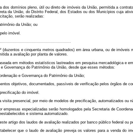
a dos domínios pleno, útil ou direto de imóveis da União, permitida a cont
ireta da União, do Distrito Federal, dos Estados ou dos Municípios cuja ativ
citação, serão realizadas:
trimônio da União; ou
 pelo imóvel.
............................................................
(duzentos e cinquenta metros quadrados) em área urbana, ou de imóveis rurai
itida a avaliação por planta de valores.
á baseada em métodos estatísticos lastreados em pesquisa mercadológica e em
o e Governança do Patrimônio da União, desde que esses métodos:
oordenação e Governança do Patrimônio da União;
mentos objetivos, documentados, passíveis de verificação pelos órgãos de con
 precificação do imóvel.
 visita presencial, por meio de modelos de precificação, automatizados ou nã
por empresas especializadas serão homologados pela Secretaria de Coorden
reestabelecidos e sistema automatizado.
ste artigo dos laudos de avaliação realizados por banco público federal ou 
stabelecer que o laudo de avaliação preveja os valores para a venda do i