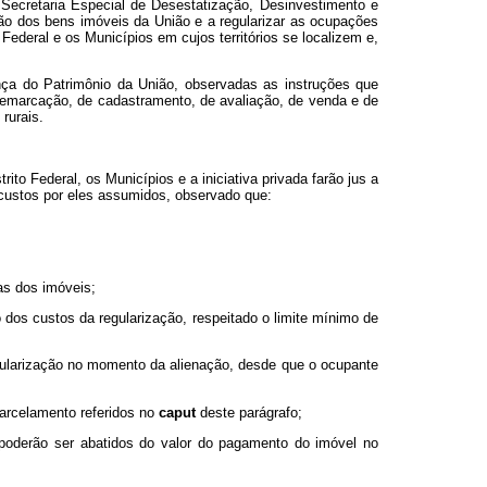
Secretaria Especial de Desestatização, Desinvestimento e
ção dos bens imóveis da União e a regularizar as ocupações
Federal e os Municípios em cujos territórios se localizem e,
ança do Patrimônio da União, observadas as instruções que
demarcação, de cadastramento, de avaliação, de venda e de
rurais.
to Federal, os Municípios e a iniciativa privada farão jus a
s custos por eles assumidos, observado que:
as dos imóveis;
 dos custos da regularização, respeitado o limite mínimo de
egularização no momento da alienação, desde que o ocupante
parcelamento referidos no
caput
deste parágrafo;
, poderão ser abatidos do valor do pagamento do imóvel no