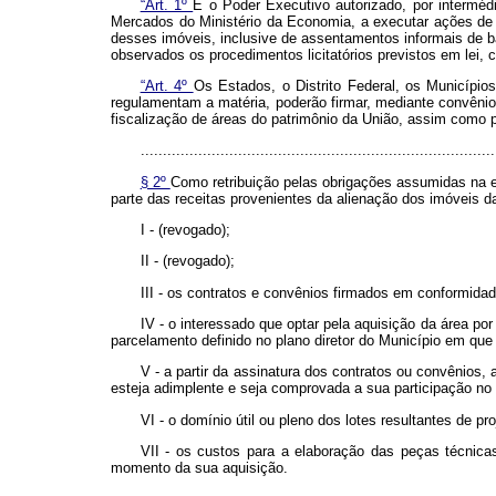
“Art. 1º
É o Poder Executivo autorizado, por intermé
Mercados do Ministério da Economia, a executar ações de i
desses imóveis, inclusive de assentamentos informais de bai
observados os procedimentos licitatórios previstos em lei, c
“Art. 4º
Os Estados, o Distrito Federal, os Município
regulamentam a matéria, poderão firmar, mediante convêni
fiscalização de áreas do patrimônio da União, assim como 
................................................................................
§ 2º
Como retribuição pelas obrigações assumidas na ela
parte das receitas provenientes da alienação dos imóveis d
I - (revogado);
II - (revogado);
III - os contratos e convênios firmados em conformid
IV - o interessado que optar pela aquisição da área p
parcelamento definido no plano diretor do Município em que
V - a partir da assinatura dos contratos ou convênios
esteja adimplente e seja comprovada a sua participação no
VI - o domínio útil ou pleno dos lotes resultantes de p
VII - os custos para a elaboração das peças técnica
momento da sua aquisição.