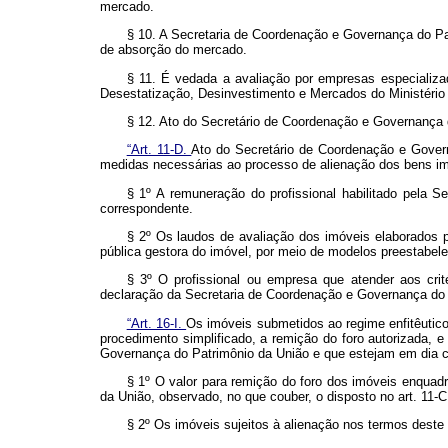
mercado.
§ 10. A Secretaria de Coordenação e Governança do Pat
de absorção do mercado.
§ 11. É vedada a avaliação por empresas especializa
Desestatização, Desinvestimento e Mercados do Ministério da
§ 12. Ato do Secretário de Coordenação e Governança d
“Art. 11-D.
Ato do Secretário de Coordenação e Govern
medidas necessárias ao processo de alienação dos bens im
§ 1º A remuneração do profissional habilitado pela 
correspondente.
§ 2º Os laudos de avaliação dos imóveis elaborados 
pública gestora do imóvel, por meio de modelos preestabel
§ 3º O profissional ou empresa que atender aos crit
declaração da Secretaria de Coordenação e Governança do 
“Art. 16-I.
Os imóveis submetidos ao regime enfitêutico
procedimento simplificado, a remição do foro autorizada,
Governança do Patrimônio da União e que estejam em dia 
§ 1º O valor para remição do foro dos imóveis enqua
da União, observado, no que couber, o disposto no art. 11-C
§ 2º Os imóveis sujeitos à alienação nos termos deste a