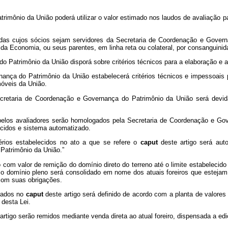
rimônio da União poderá utilizar o valor estimado nos laudos de avaliação 
das cujos sócios sejam servidores da Secretaria de Coordenação e Govern
 Economia, ou seus parentes, em linha reta ou colateral, por consanguinidade
o Patrimônio da União disporá sobre critérios técnicos para a elaboração e 
ança do Patrimônio da União estabelecerá critérios técnicos e impessoais p
óveis da União.
Secretaria de Coordenação e Governança do Patrimônio da União será devi
pelos avaliadores serão homologados pela Secretaria de Coordenação e Gov
ecidos e sistema automatizado.
érios estabelecidos no ato a que se refere o
caput
deste artigo será au
Patrimônio da União.”
 com valor de remição do domínio direto do terreno até o limite estabelecid
 e o domínio pleno será consolidado em nome dos atuais foreiros que esteja
com suas obrigações.
drados no
caput
deste artigo será definido de acordo com a planta de valor
 desta Lei.
rtigo serão remidos mediante venda direta ao atual foreiro, dispensada a edi