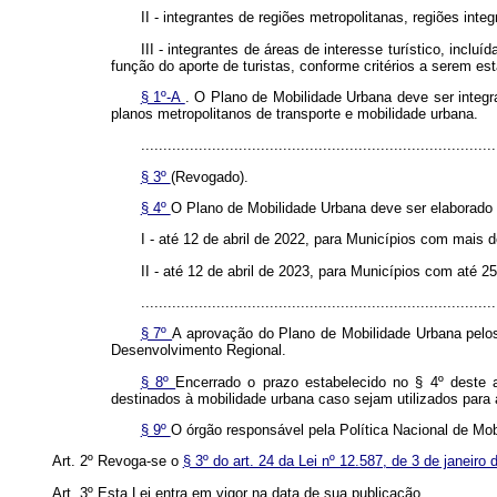
II - integrantes de regiões metropolitanas, regiões i
III - integrantes de áreas de interesse turístico, inc
função do aporte de turistas, conforme critérios a serem es
§ 1º-A
. O Plano de Mobilidade Urbana deve ser integ
planos metropolitanos de transporte e mobilidade urbana.
................................................................................
§ 3º
(Revogado).
§ 4º
O Plano de Mobilidade Urbana deve ser elaborado 
I - até 12 de abril de 2022, para Municípios com mais 
II - até 12 de abril de 2023, para Municípios com até 2
................................................................................
§ 7º
A aprovação do Plano de Mobilidade Urbana pelos 
Desenvolvimento Regional.
§ 8º
Encerrado o prazo estabelecido no § 4º deste 
destinados à mobilidade urbana caso sejam utilizados para 
§ 9º
O órgão responsável pela Política Nacional de Mobi
Art. 2º Revoga-se o
§ 3º do art. 24 da Lei nº 12.587, de 3 de janeiro
Art. 3º Esta Lei entra em vigor na data de sua publicação.