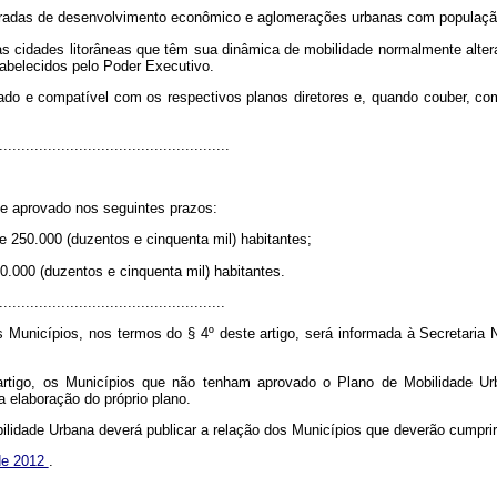
ntegradas de desenvolvimento econômico e aglomerações urbanas com população 
luídas cidades litorâneas que têm sua dinâmica de mobilidade normalmente alte
tabelecidos pelo Poder Executivo.
rado e compatível com os respectivos planos diretores e, quando couber, c
....................................................
e aprovado nos seguintes prazos:
de 250.000 (duzentos e cinquenta mil) habitantes;
50.000 (duzentos e cinquenta mil) habitantes.
...................................................
Municípios, nos termos do § 4º deste artigo, será informada à Secretaria 
artigo, os Municípios que não tenham aprovado o Plano de Mobilidade Urb
a elaboração do próprio plano.
lidade Urbana deverá publicar a relação dos Municípios que deverão cumprir 
 de 2012
.