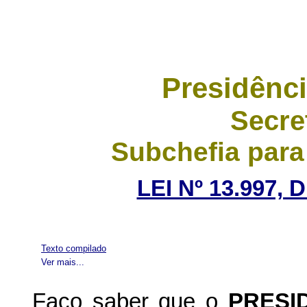
Presidênci
Secre
Subchefia para
LEI Nº 13.997,
Texto compilado
Ver mais...
Faço saber que o
PRESI