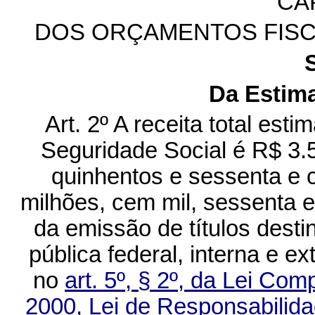
CAP
DOS ORÇAMENTOS FISC
Da Estima
Art. 2º A receita total es
Seguridade Social é R$ 3.5
quinhentos e sessenta e c
milhões, cem mil, sessenta e 
da emissão de títulos desti
pública federal, interna e e
no
art. 5º, § 2º, da Lei Co
2000, Lei de Responsabilida