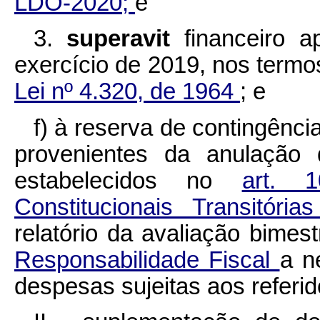
LDO-2020;
e
3.
superavit
financeiro 
exercício de 2019, nos term
Lei nº 4.320, de 1964
; e
f) à reserva de contingênci
provenientes da anulação 
estabelecidos no
art. 
Constitucionais Transitóri
relatório da avaliação bimes
Responsabilidade Fiscal
a n
despesas sujeitas aos referido