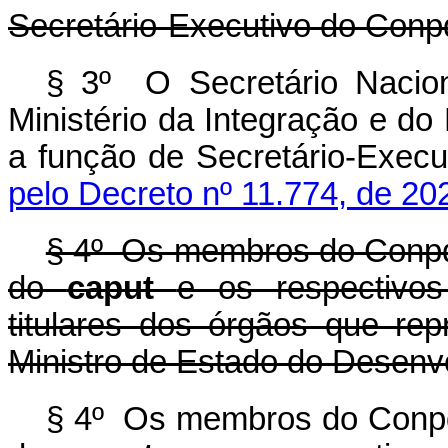
Secretário-Executivo do Conp
§ 3º O Secretário Nacion
Ministério da Integração e d
a função de Secretário-Exe
pelo Decreto nº 11.774, de 20
§ 4º Os membros do Conpdec
do
caput
e os respectivos
titulares dos órgãos que r
Ministro de Estado do Desenv
§ 4º Os membros do Conpde