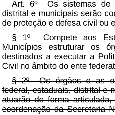
Art. 6º Os sistemas de p
distrital e municipais serão 
de proteção e defesa civil ou 
§ 1º Compete aos Estad
Municípios estruturar os ó
destinados a executar a Polí
Civil no âmbito do ente federat
§ 2º Os órgãos e as ent
federal, estaduais, distrital e
atuarão de forma articulada,
coordenação da Secretaria N