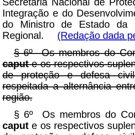
Secretaria Nacional de Prote
Integração e do Desenvolvim
do Ministro de Estado da 
Regional.
(Redação dada pe
§ 6º Os membros do Conpd
caput
e os respectivos suple
de proteção e defesa civil
respeitada a alternância ent
região.
§ 6º Os membros do Conp
caput
e os respectivos suplen