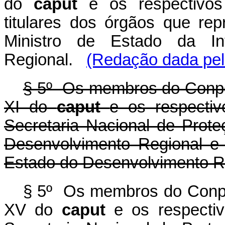
do
caput
e os respectivos 
titulares dos órgãos que r
Ministro de Estado da In
Regional.
(Redação dada pel
§ 5º Os membros do Conpde
XI do
caput
e os respectiv
Secretaria Nacional de Prote
Desenvolvimento Regional e
Estado do Desenvolvimento R
§ 5º Os membros do Conpde
XV do
caput
e os respectiv