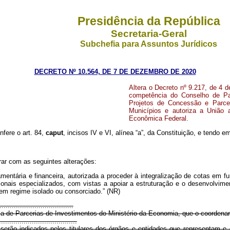
Presidência da República
Secretaria-Geral
Subchefia para Assuntos Jurídicos
DECRETO Nº 10.564, DE 7 DE DEZEMBRO DE 2020
Altera o Decreto nº 9.217, de 4
competência do Conselho de Pa
Projetos de Concessão e Parcer
Municípios e autoriza a União 
Econômica Federal.
nfere o art. 84,
caput
, incisos IV e VI, alínea “a”, da Constituição, e tendo 
rar com as seguintes alterações:
mentária e financeira, autorizada a proceder à integralização de cotas em 
ssionais especializados, com vistas a apoiar a estruturação e o desenvolvim
 em regime isolado ou consorciado.” (NR)
...................................
a de Parcerias de Investimentos do Ministério da Economia, que o coordena
......................................
ão indicados pelos titulares dos órgãos e entidades que representam e