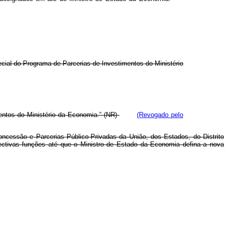
pecial do Programa de Parcerias de Investimentos do Ministério
entos do Ministério da Economia.” (NR)
(Revogado pelo
cessão e Parcerias Público-Privadas da União, dos Estados, do Distrito
ctivas funções até que o Ministro de Estado da Economia defina a nova