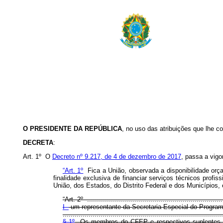
O PRESIDENTE DA REPÚBLICA
, no uso das atribuições que lhe co
DECRETA
:
Art. 1º O
Decreto nº 9.217, de 4 de dezembro de 2017
, passa a vigo
“Art. 1º
Fica a União, observada a disponibilidade orça
finalidade exclusiva de financiar serviços técnicos profi
União, dos Estados, do Distrito Federal e dos Municípios,
“Art. 2º .....................................................................
I -
um representante da Secretaria Especial do Program
................................................................................
§ 1º
Os membros do CFEP e respectivos suplentes ser