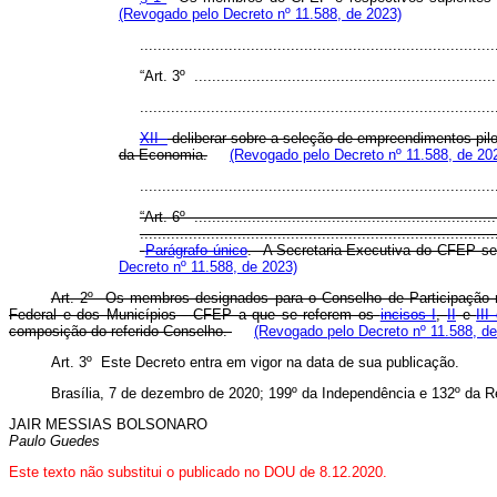
(Revogado pelo Decreto nº 11.588, de 2023)
..............................................................................
“Art. 3º .....................................................................
................................................................................
XII -
deliberar sobre a seleção de empreendimentos piloto
da Economia.
(Revogado pelo Decreto nº 11.588, de 20
..............................................................................
“Art. 6º .....................................................................
................................................................................
Parágrafo único
. A Secretaria-Executiva do CFEP ser
Decreto nº 11.588, de 2023)
Art. 2º Os membros designados para o Conselho de Participação n
Federal e dos Municípios - CFEP a que se referem os
incisos I
,
II
e
III
composição do referido Conselho.
(Revogado pelo Decreto nº 11.588, de
Art. 3º Este Decreto entra em vigor na data de sua publicação.
Brasília, 7 de dezembro de 2020; 199º da Independência e 132º da R
JAIR MESSIAS BOLSONARO
Paulo Guedes
Este texto não substitui o publicado no DOU de 8.12.2020.