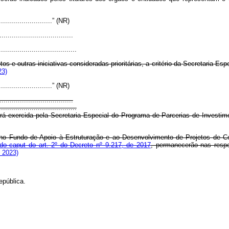
............................” (NR)
...................................
......................................
s e outras iniciativas consideradas prioritárias, a critério da Secretaria Es
23)
............................” (NR)
...................................
......................................
á exercida pela Secretaria Especial do Programa de Parcerias de Investim
o Fundo de Apoio à Estruturação e ao Desenvolvimento de Projetos de Con
 do caput do art. 2º do Decreto nº 9.217, de 2017
, permanecerão nas respe
 2023)
epública.