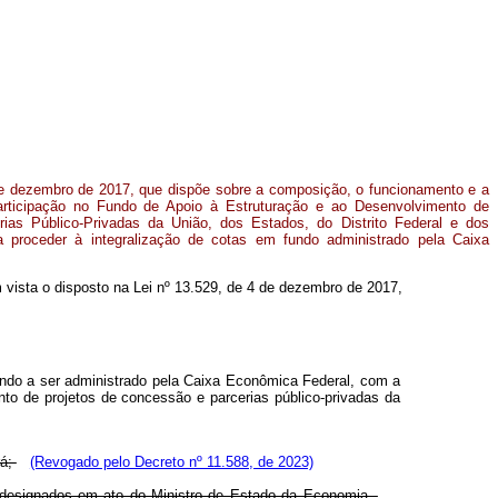
 de dezembro de 2017, que dispõe sobre a composição, o funcionamento e a
rticipação no Fundo de Apoio à Estruturação e ao Desenvolvimento de
ias Público-Privadas da União, dos Estados, do Distrito Federal e dos
a proceder à integralização de cotas em fundo administrado pela Caixa
em vista o disposto na Lei nº 13.529, de 4 de dezembro de 2017,
fundo a ser administrado pela Caixa Econômica Federal, com a
ento de projetos de concessão e parcerias público-privadas da
rá;
(Revogado pelo Decreto nº 11.588, de 2023)
 designados em ato do Ministro de Estado da Economia.