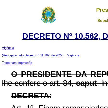
Pres
Subch
DECRETO Nº 10.562, 
Vigência
(Revogado pelo Decreto nº 11.102, de 2022)
Vigência
Texto para impressão
O PRESIDENTE DA REP
lhe confere o art. 84,
caput
, i
DECRETA
: