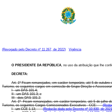
(Revogado pelo Decreto nº 11.267, de 2022)
Vigência
O
PRESIDENTE DA REPÚBLICA
, no uso da atribuição que lhe conf
DECRETA:
Art. 1º Ficam remanejados, em caráter temporário, até 5 de outubro 
Turismo, os seguintes cargos em comissão do Grupo-Direção e Assessora
I - um DAS 101.4;
II - um DAS 101.3; e
III - dois DAS 101.2.
Art. 1º Ficam remanejados, em caráter temporário, até 5 de julho d
Turismo, os seguintes Cargos Comissionados Executivos - CCE:
(Redaç
I - um CCE 1.13;
(Redação dada pelo Decreto nº 10.830, de 2021