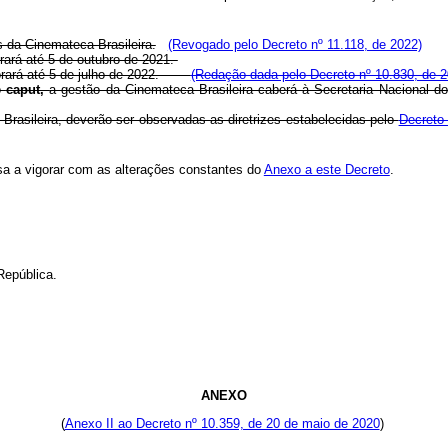
s da Cinemateca Brasileira.
(Revogado pelo Decreto nº 11.118, de 2022)
orará até 5 de outubro de 2021.
igorará até 5 de julho de 2022.
(Redação dada pelo Decreto nº 10.830, de 2
o
caput,
a gestão da Cinemateca Brasileira caberá à Secretaria Nacional do
Brasileira, deverão ser observadas as diretrizes estabelecidas pelo
Decreto
sa a vigorar com as alterações constantes do
Anexo a este Decreto
.
República.
ANEXO
(
Anexo II ao Decreto nº 10.359, de 20 de maio de 2020
)