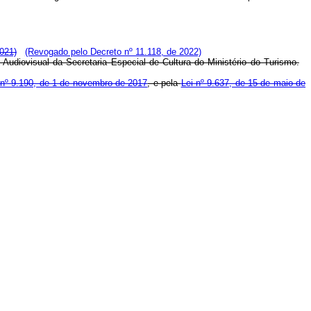
021)
(Revogado pelo Decreto nº 11.118, de 2022)
 Audiovisual da Secretaria Especial de Cultura do Ministério do Turismo.
 nº 9.190, de 1 de novembro de 2017
, e pela
Lei nº 9.637, de 15 de maio de