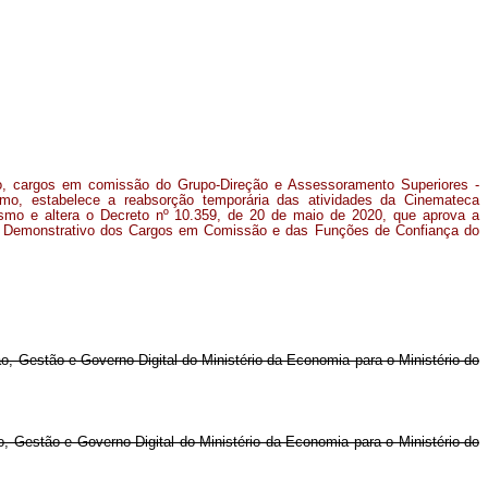
o, cargos em comissão do Grupo-Direção e Assessoramento Superiores -
smo, estabelece a reabsorção temporária das atividades da Cinemateca
urismo e altera o Decreto nº 10.359, de 20 de maio de 2020, que aprova a
o Demonstrativo dos Cargos em Comissão e das Funções de Confiança do
o, Gestão e Governo Digital do Ministério da Economia para o Ministério do
, Gestão e Governo Digital do Ministério da Economia para o Ministério do