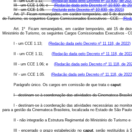
II - um CCE 1.11;
(Redação dada pelo Decreto nº 10.830, de 202
III - um CCE 1.06; e
(Redação dada pelo Decreto nº 10.830, de 20
IV - um CCE 1.05.
(Incluído pelo Decreto nº 10.830, de 2021)
Art. 1º Ficam remanejados, em caráter temporário, até 5 de dezembr
do Turismo, os seguintes Cargos Comissionados Executivos - CCE:
(Reda
Art. 1º Ficam remanejados, em caráter temporário, até 15 de dez
Ministério do Turismo, os seguintes Cargos Comissionados Executivos -
I - um CCE 1.13;
(Redação dada pelo Decreto nº 11.118, de 2022)
II - um CCE 1.11;
(Redação dada pelo Decreto nº 11.118, de 2022
III - um CCE 1.06; e
(Redação dada pelo Decreto nº 11.118, de 20
IV - um CCE 1.05.
(Redação dada pelo Decreto nº 11.118, de 2022
Parágrafo único. Os cargos em comissão de que trata o
caput
:
I - destinam-se à coordenação das atividades da Cinemateca Brasilei
I - destinam-se à coordenação das atividades necessárias ao monitora
para a gestão da Cinemateca Brasileira, localizada no Estado de São Paulo
II - não integrarão a Estrutura Regimental do Ministério do Turismo
III - encerrado o prazo estabelecido no
caput
, serão restituídos à