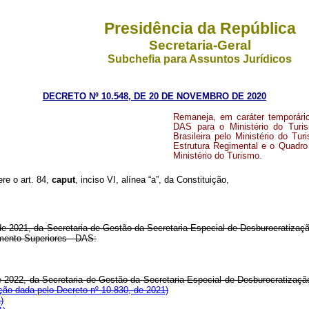
Presidência da República
Secretaria-Geral
Subchefia para Assuntos Jurídicos
DECRETO Nº 10.548, DE 20 DE NOVEMBRO DE 2020
Remaneja, em caráter temporári
DAS para o Ministério do Turi
Brasileira pelo Ministério do T
Estrutura Regimental e o Quadr
Ministério do Turismo.
ere o art. 84,
caput
, inciso VI, alínea “a”, da Constituição,
de 2021, da Secretaria de Gestão da Secretaria Especial de Desburocratizaçã
mento Superiores - DAS:
e 2022, da Secretaria de Gestão da Secretaria Especial de Desburocratização
ão dada pelo Decreto nº 10.830, de 2021)
)