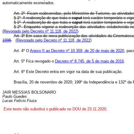
automaticamente exonerados.
Art. 2º Ficam reabsorvidas, pelo Ministério do Turismo, as atividade
§ 1º A reabsorção de que trata o
caput
terá caráter temporário e vig
§ 1º A reabsorção de que trata o
caput
terá caráter temporário e v
§ 2º Enquanto vigorar a reabsorção das atividades estabelecida n
(Revogado pelo Decreto nº 11.118, de 2022)
Art. 3º Em caso de nova publicização das atividades da Cinemateca 
1998
.
(Revogado pelo Decreto nº 11.118, de 2022)
Art. 4º O
Anexo II ao Decreto nº 10.359, de 20 de maio de 2020
, pas
Art. 5º Fica revogado o
Decreto nº 8.745, de 5 de maio de 2016
.
Art. 6º Este Decreto entra em vigor na data de sua publicação.
Brasília, 20 de novembro de 2020; 199º da Independência e 132º da 
JAIR MESSIAS BOLSONARO
Paulo Guedes
Lucas Felício Fiuza
Este texto não substitui o publicado no DOU de 23.11.2020.