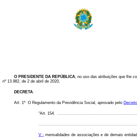
O PRESIDENTE DA REPÚBLICA
, no uso das atribuições que lhe co
nº 13.982, de 2 de abril de 2020,
DECRETA
:
Art. 1º O Regulamento da Previdência Social, aprovado pelo
Decreto
“Art. 154. ..................................................................
................................................................................
V -
mensalidades de associações e de demais entidade