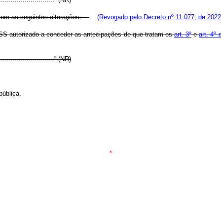
 com as seguintes alterações:
(Revogado pelo Decreto nº 11.077, de 2022
NSS autorizado a conceder as antecipações de que tratam os
art. 3º
e
art. 4º 
..............................” (NR)
pública.
*