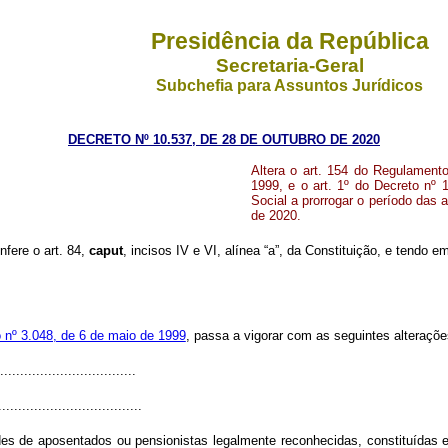
Presidência da República
Secretaria-Geral
Subchefia para Assuntos Jurídicos
DECRETO Nº 10.537, DE 28 DE OUTUBRO DE 2020
Altera o art. 154 do Regulament
1999, e o art. 1º do Decreto nº 
Social a prorrogar o período das a
de 2020.
nfere o art. 84,
caput
, incisos IV e VI, alínea “a”, da Constituição, e tendo e
 nº 3.048, de 6 de maio de 1999
, passa a vigorar com as seguintes alteraçõe
.................................
....................................
s de aposentados ou pensionistas legalmente reconhecidas, constituídas e 