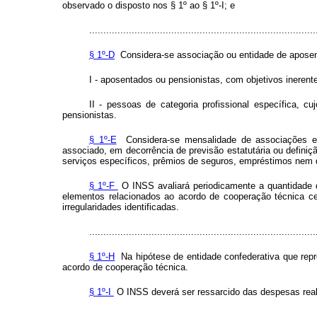
observado o disposto nos § 1º ao § 1º-I; e
................................................................................
§ 1º-D
Considera-se associação ou entidade de aposent
I - aposentados ou pensionistas, com objetivos inerent
II - pessoas de categoria profissional específica, 
pensionistas.
§ 1º-E
Considera-se mensalidade de associações e d
associado, em decorrência de previsão estatutária ou definiç
serviços específicos, prêmios de seguros, empréstimos nem q
§ 1º-F
O INSS avaliará periodicamente a quantidade d
elementos relacionados ao acordo de cooperação técnica ce
irregularidades identificadas.
................................................................................
§ 1º-H
Na hipótese de entidade confederativa que repres
acordo de cooperação técnica.
§ 1º-I
O INSS deverá ser ressarcido das despesas reali
..............................................................................