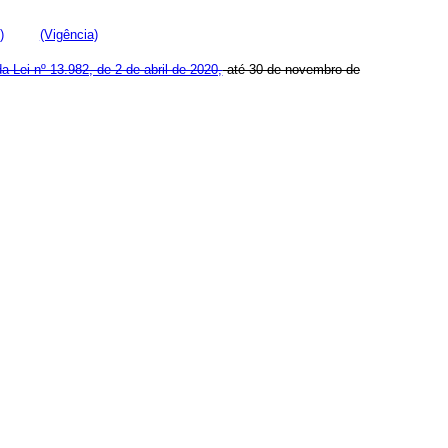
)
(Vigência)
da Lei nº 13.982, de 2 de abril de 2020,
até 30 de novembro de