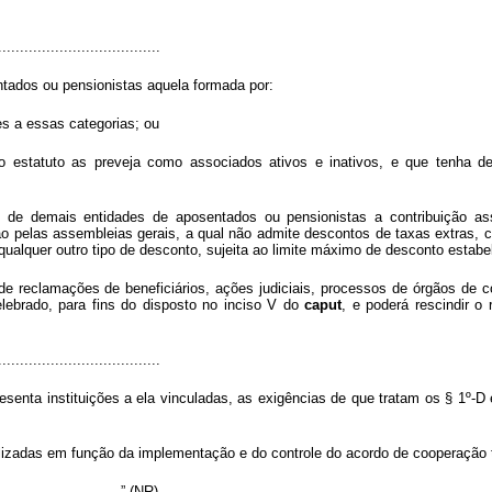
.....................................
ados ou pensionistas aquela formada por:
es a essas categorias; ou
cujo estatuto as preveja como associados ativos e inativos, e que tenha 
e demais entidades de aposentados ou pensionistas a contribuição ass
ão pelas assembleias gerais, a qual não admite descontos de taxas extras, co
ualquer outro tipo de desconto, sujeita ao limite máximo de desconto estab
e reclamações de beneficiários, ações judiciais, processos de órgãos de c
lebrado, para fins do disposto no inciso V do
caput
, e poderá rescindir o
.....................................
enta instituições a ela vinculadas, as exigências de que tratam os § 1º-D e
zadas em função da implementação e do controle do acordo de cooperação técn
..............................” (NR)