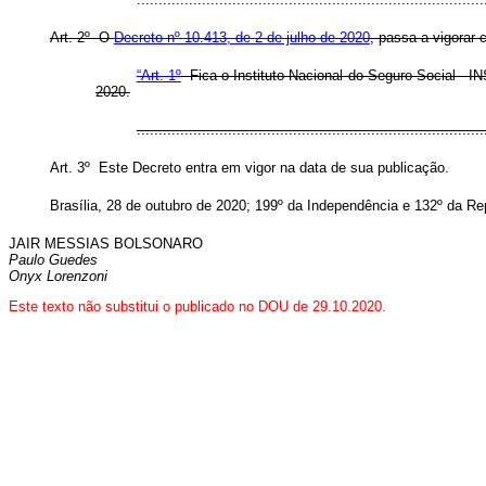
Art. 2º O
Decreto nº 10.413, de 2 de julho de 2020
, passa a vigorar
“Art. 1º
Fica o Instituto Nacional do Seguro Social - I
2020.
..............................................................................
Art. 3º Este Decreto entra em vigor na data de sua publicação.
Brasília, 28 de outubro de 2020; 199º da Independência e 132º da Re
JAIR MESSIAS BOLSONARO
Paulo Guedes
Onyx Lorenzoni
Este texto não substitui o publicado no DOU de 29.10.2020.