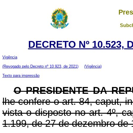
Pres
Subch
DECRETO Nº 10.523, 
Vig
ência
(Revogado pelo Decreto nº 10.923, de 2021)
(Vigência)
Texto para impressão
O PRESIDENTE DA REP
lhe confere o art. 84,
caput
, i
vista o disposto no art. 4º,
ca
1.199, de 27 de dezembro de 