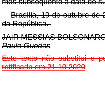
mês subsequente à data de su
Brasília, 19 de outubro de
da República.
JAIR MESSIAS BOLSONAR
Paulo Guedes
Este texto não substitui o
retificado em 21.10.2020