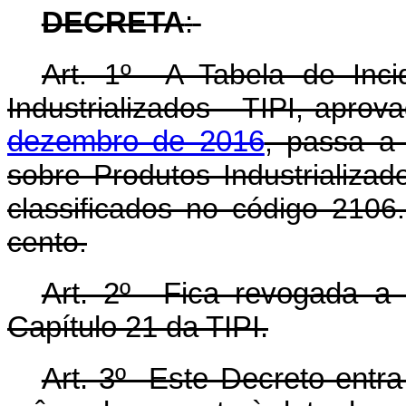
DECRETA
:
Art. 1º A Tabela de Inci
Industrializados - TIPI, apro
dezembro de 2016
, passa a
sobre Produtos Industrializad
classificados no código 2106
cento.
Art. 2º Fica revogada a
Capítulo 21 da TIPI.
Art. 3º Este Decreto entra